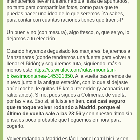
Intentaremos llevar nuestra habitual lista de apuntados,
no tanto para compartir las fotos, como para que te
puedas hacer una idea de lo que seremos. Ya sabes,
para contar con cuantas raciones tienes que traer :-P
Un buen vino (con mesura), algo fresco, o, que sé yo, lo
dejamos a tu elección.
Cuando hayamos degustado los manjares, bajaremos a
Manzanares (donde tendremos una fuente para volver a
llenar el Bidón) y seguiremos ruta, siguiendo, más o
menos este
https://es.wikiloc.com/rutas-mountain-
bike/simoontanea-145321350
. A la vuelta pasaremos de
nuevo junto a la antigua estación, con lo que si dejaste
ahí el coche, le quitas 18 km al recorrido (y acabarás un
ratito antes). Si no, pues sigues a Colmenar, de vuelta
por las vías. Eso sí, si fuiste en tren,
casi casi seguro
que te toque volver rodando a Madrid, porque el
último de vuelta sale a las 23:56
y con nuestro ritmo sin
prisa es poco probable que lleguemos en hora para
cogerlo.
Volver rodando a Madrid es fácil, por el carril bici, y con