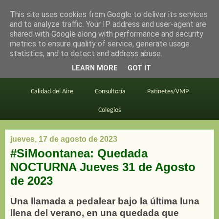
This site uses cookies from Google to deliver its services
en bici por madrid
and to analyze traffic. Your IP address and user-agent are
shared with Google along with performance and security
metrics to ensure quality of service, generate usage
statistics, and to detect and address abuse.
Este blog
BiciMAD
Primeros consejos
LEARN MORE
GOT IT
En bici al trabajo
Planos
Divulgación
Calidad del Aire
Consultoría
Patinetes/VMP
Colegios
jueves, 17 de agosto de 2023
#SiMoontanea: Quedada
NOCTURNA Jueves 31 de Agosto
de 2023
Una llamada a pedalear bajo la última luna
llena del verano, en una quedada que