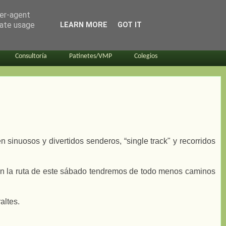
ser-agent
rate usage
LEARN MORE
GOT IT
Consultoría
Patinetes/VMP
Colegios
inuosos y divertidos senderos, “single track" y recorridos
y en la ruta de este sábado tendremos de todo menos caminos
altes.