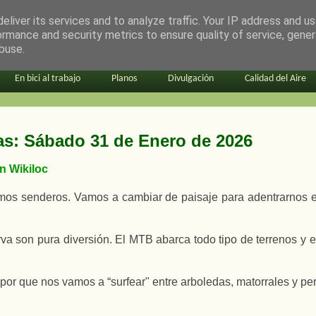
eliver its services and to analyze traffic. Your IP address and u
ormance and security metrics to ensure quality of service, gene
buse.
En bici al trabajo
Planos
Divulgación
Calidad del Aire
as: Sábado 31 de Enero de 2026
en Wikiloc
s senderos. Vamos a cambiar de paisaje para adentrarnos en s
curva son pura diversión. El MTB abarca todo tipo de terrenos 
por que nos vamos a “surfear" entre arboledas, matorrales y per