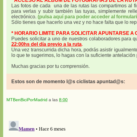
* ACCESO AL ÁLBUM DE FOTOGRAFIAS DE LA RUT
Las fotos de cada una de las rutas las compartimos al f
para verlas y subir también las tuyas, simplemente rell
electrónico.
(pulsa aquí para poder acceder al formulari
Sólo tienes que hacerlo una vez y no hace falta que lo repi
* HORARIO LIMITE PARA SOLICITAR APUNTARSE A
Puedes solicitar a uno de nuestros colaboradores para 
22:00hs del día previo a la ruta
.
Una vez transcurrida dicha hora, podrás asistir igualmente,
lo que te sugerimos, lo hagas con la suficiente antelación 
Muchas gracias por tu comprensión.
Estos son de momento l@s ciclistas apuntad@s:
MTBenBiciPorMadrid
a las
8:00