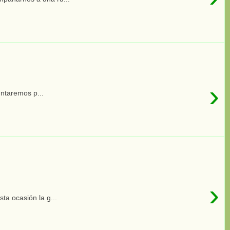
›
untaremos p...
›
ta ocasión la g...