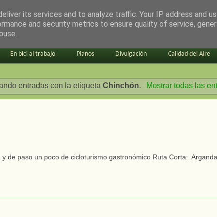
eliver its services and to analyze traffic. Your IP address and u
ormance and security metrics to ensure quality of service, gene
buse.
En bici al trabajo
Planos
Divulgación
Calidad del Aire
ando entradas con la etiqueta
Chinchón
.
Mostrar todas las en
, y de paso un poco de cicloturismo gastronómico Ruta Corta: Arganda 