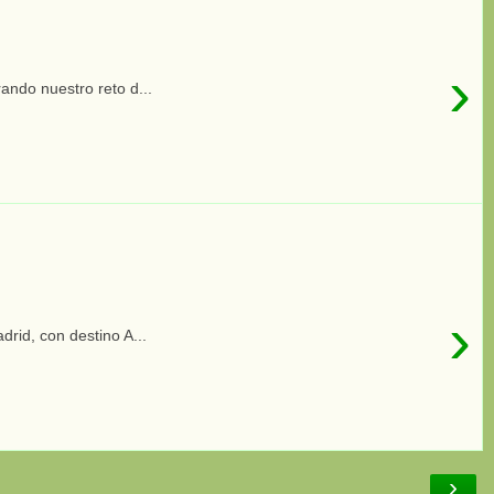
›
ndo nuestro reto d...
›
rid, con destino A...
›