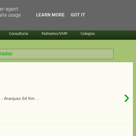
ser-agent
rate usage
LEARN MORE
GOT IT
Consultoría
Patinetes/VMP
Colegios
tradas
›
- Aranjuez 64 Km ...