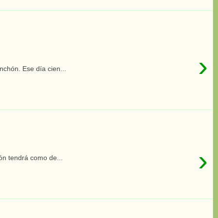
›
chón. Ese día cien...
›
ón tendrá como de...