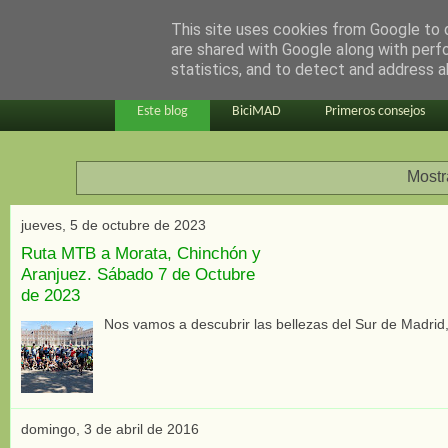
This site uses cookies from Google to d
en bici por madrid
are shared with Google along with perf
statistics, and to detect and address a
Este blog
BiciMAD
Primeros consejos
Mostr
jueves, 5 de octubre de 2023
Ruta MTB a Morata, Chinchón y
Aranjuez. Sábado 7 de Octubre
de 2023
Nos vamos a descubrir las bellezas del Sur de Madrid
domingo, 3 de abril de 2016