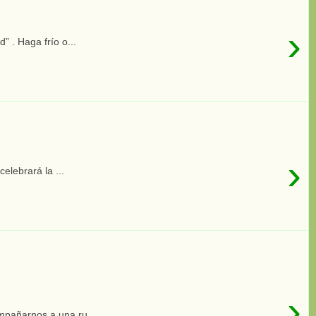
›
 . Haga frío o...
›
elebrará la ...
›
mpañarnos a una ru...