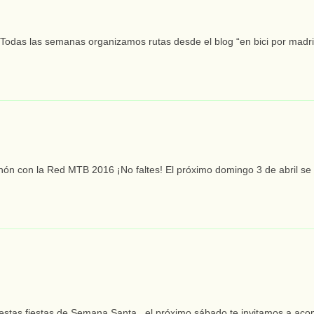
 Todas las semanas organizamos rutas desde el blog “en bici por madrid”
hón con la Red MTB 2016 ¡No faltes! El próximo domingo 3 de abril se c
 estas fiestas de Semana Santa , el próximo sábado te invitamos a aco