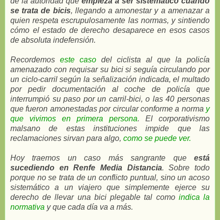
de la autoridad que
empieza a ser sistemático cuando
se trata de bicis
, llegando a amonestar y a amenazar a
quien respeta escrupulosamente las normas, y sintiendo
cómo el estado de derecho desaparece en esos casos
de absoluta indefensión.
Recordemos
este caso
del ciclista al que la policía
amenazado con requisar su bici si seguía circulando por
un ciclo-carril según la señalización indicada, el multado
por pedir documentación al coche de policía que
interrumpió su paso por un carril-bici, o las 40 personas
que fueron amonestadas por circular conforme a norma
y
que vivimos en primera persona
. El corporativismo
malsano de estas instituciones impide que las
reclamaciones sirvan para algo,
como se puede ver.
Hoy traemos un caso más sangrante que
está
sucediendo en Renfe Media Distancia
. Sobre todo
porque no se trata de un conflicto puntual, sino un acoso
sistemático a un viajero que simplemente ejerce su
derecho de llevar una bici plegable tal como
indica la
normativa
y que cada día va a más.