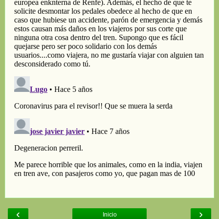
‹
›
Inicio