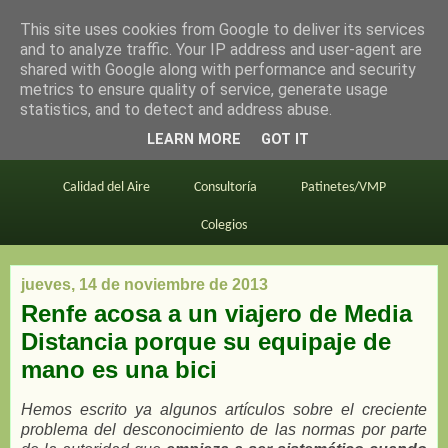
This site uses cookies from Google to deliver its services
en bici por madrid
and to analyze traffic. Your IP address and user-agent are
shared with Google along with performance and security
metrics to ensure quality of service, generate usage
statistics, and to detect and address abuse.
Este blog
BiciMAD
Primeros consejos
LEARN MORE
GOT IT
En bici al trabajo
Planos
Divulgación
Calidad del Aire
Consultoría
Patinetes/VMP
Colegios
jueves, 14 de noviembre de 2013
Renfe acosa a un viajero de Media
Distancia porque su equipaje de
mano es una bici
Hemos escrito ya algunos artículos sobre el creciente
problema del desconocimiento de las normas por parte