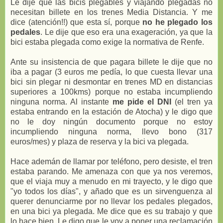
Le dije que las bicis plegables y viajando plegadas no
necesitan billete en los trenes Media Distancia. Y me
dice (atención!!) que esta sí, porque
no he plegado los
pedales
. Le dije que eso era una exageración, ya que la
bici estaba plegada como exige la normativa de Renfe.
Ante su insistencia de que pagara billete le dije que no
iba a pagar (3 euros me pedía, lo que cuesta llevar una
bici sin plegar ni desmontar en trenes MD en distancias
superiores a 100kms) porque no estaba incumpliendo
ninguna norma. Al instante
me pide el DNI
(el tren ya
estaba entrando en la estación de Atocha) y le digo que
no le doy ningún documento porque no estoy
incumpliendo ninguna norma, llevo bono (317
euros/mes) y plaza de reserva y la bici va plegada.
Hace ademán de llamar por teléfono, pero desiste, el tren
estaba parando. Me amenaza con que ya nos veremos,
que el viaja muy a menudo en mi trayecto, y le digo que
"yo todos los días", y añado que es un sirvenguenza al
querer denunciarme por no llevar los pedales plegados,
en una bici ya plegada. Me dice que es su trabajo y que
lo hace bien. Le digo que le voy a poner una reclamación