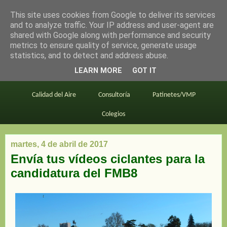
This site uses cookies from Google to deliver its services
en bici por madrid
and to analyze traffic. Your IP address and user-agent are
shared with Google along with performance and security
metrics to ensure quality of service, generate usage
statistics, and to detect and address abuse.
Este blog
BiciMAD
Primeros consejos
LEARN MORE
GOT IT
En bici al trabajo
Planos
Divulgación
Calidad del Aire
Consultoría
Patinetes/VMP
Colegios
martes, 4 de abril de 2017
Envía tus vídeos ciclantes para la
candidatura del FMB8