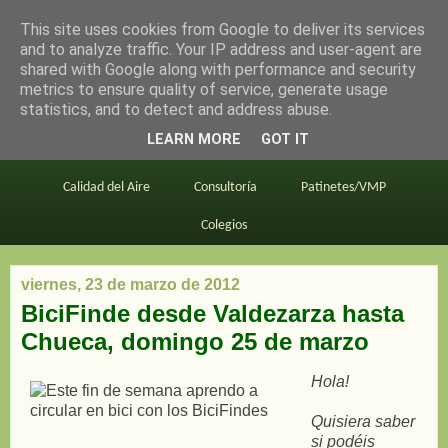
This site uses cookies from Google to deliver its services
en bici por madrid
and to analyze traffic. Your IP address and user-agent are
shared with Google along with performance and security
metrics to ensure quality of service, generate usage
statistics, and to detect and address abuse.
Este blog
BiciMAD
Primeros consejos
LEARN MORE
GOT IT
En bici al trabajo
Planos
Divulgación
Calidad del Aire
Consultoría
Patinetes/VMP
Colegios
viernes, 23 de marzo de 2012
BiciFinde desde Valdezarza hasta
Chueca, domingo 25 de marzo
Hola!
Quisiera saber
si podéis