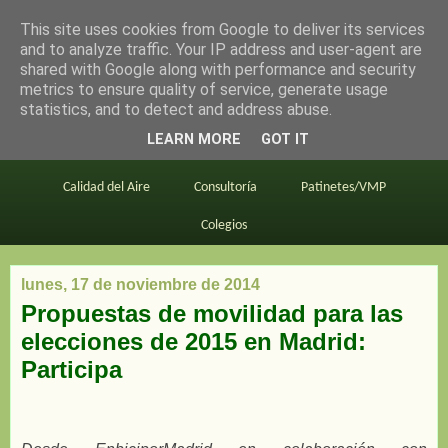
This site uses cookies from Google to deliver its services
en bici por madrid
and to analyze traffic. Your IP address and user-agent are
shared with Google along with performance and security
metrics to ensure quality of service, generate usage
statistics, and to detect and address abuse.
Este blog
BiciMAD
Primeros consejos
LEARN MORE
GOT IT
En bici al trabajo
Planos
Divulgación
Calidad del Aire
Consultoría
Patinetes/VMP
Colegios
lunes, 17 de noviembre de 2014
Propuestas de movilidad para las
elecciones de 2015 en Madrid:
Participa