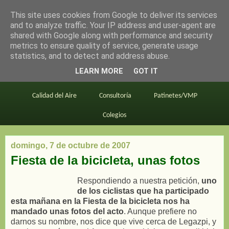
This site uses cookies from Google to deliver its services
en bici por madrid
and to analyze traffic. Your IP address and user-agent are
shared with Google along with performance and security
metrics to ensure quality of service, generate usage
statistics, and to detect and address abuse.
Este blog
BiciMAD
Primeros consejos
LEARN MORE
GOT IT
En bici al trabajo
Planos
Divulgación
Calidad del Aire
Consultoría
Patinetes/VMP
Colegios
domingo, 7 de octubre de 2007
Fiesta de la bicicleta, unas fotos
Respondiendo a nuestra petición,
uno
de los ciclistas que ha participado
esta mañana en la Fiesta de la bicicleta nos ha
mandado unas fotos del acto
. Aunque prefiere no
darnos su nombre, nos dice que vive cerca de Legazpi, y