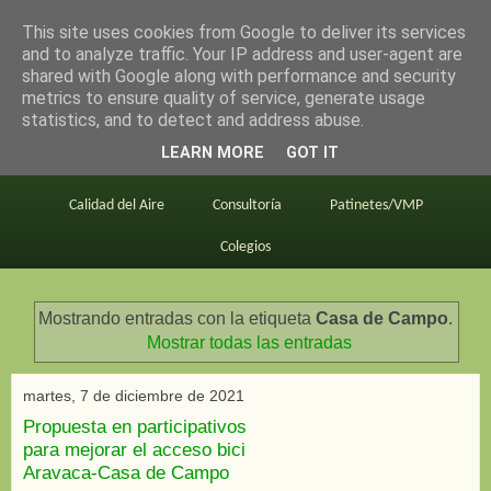
This site uses cookies from Google to deliver its services
en bici por madrid
and to analyze traffic. Your IP address and user-agent are
shared with Google along with performance and security
metrics to ensure quality of service, generate usage
statistics, and to detect and address abuse.
Este blog
BiciMAD
Primeros consejos
LEARN MORE
GOT IT
En bici al trabajo
Planos
Divulgación
Calidad del Aire
Consultoría
Patinetes/VMP
Colegios
Mostrando entradas con la etiqueta
Casa de Campo
.
Mostrar todas las entradas
martes, 7 de diciembre de 2021
Propuesta en participativos
para mejorar el acceso bici
Aravaca-Casa de Campo