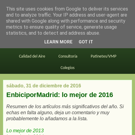
This site uses cookies from Google to deliver its services
en bici por madrid
and to analyze traffic. Your IP address and user-agent are
shared with Google along with performance and security
metrics to ensure quality of service, generate usage
statistics, and to detect and address abuse.
Este blog
BiciMAD
Primeros consejos
LEARN MORE
GOT IT
En bici al trabajo
Planos
Divulgación
Calidad del Aire
Consultoría
Patinetes/VMP
Colegios
sábado, 31 de diciembre de 2016
EnbiciporMadrid: lo mejor de 2016
Resumen de los artículos más significativos del año. Si
echas en falta alguno, deja un comentario y muy
probablemente lo añadamos a la lista.
Lo mejor de 2013