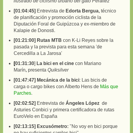
ilustrado de ciclismo urbano del gato Peráltez
[
01:04:45
]
Entrevista de
Edorta Bergua,
técnico
de planificación y promoción ciclista de la
Diputación Foral de Guipúzcoa y ex-miembro de
Kalapie de Donosti.
[
01:21:00
]
Rutas MTB
con K-Li Reyes sobre la
pasada y la prevista para esta semana 'de
Cercedilla a La Jarosa'
[
01:31:30
]
La bici en el cine
con Mariano
Marín
,
presenta
Quiksilver
[
01:47:47
]
Mecánica de la bici
: Las bicis de
carga o cargo bikes con Alberto Hens de
Más que
Parches
.
[
02:02:52
]
Entrevista de
Ángeles López
de
Asturies Conbici y primera certificadora de rutas
EuroVelo en España
[
02:13:15
]
Excusómetro:
"No voy en bici porque
no hay suficientes carriles bici"