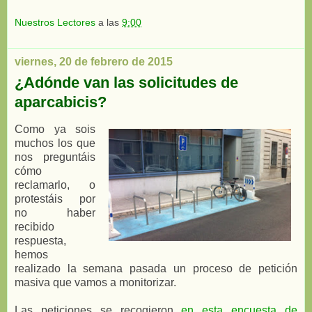
Nuestros Lectores
a las
9:00
viernes, 20 de febrero de 2015
¿Adónde van las solicitudes de
aparcabicis?
Como ya sois
muchos los que
nos preguntáis
cómo
reclamarlo, o
protestáis por
no haber
recibido
respuesta,
hemos
realizado la semana pasada un proceso de petición
masiva que vamos a monitorizar.
Las peticiones se recogieron
en esta encuesta de