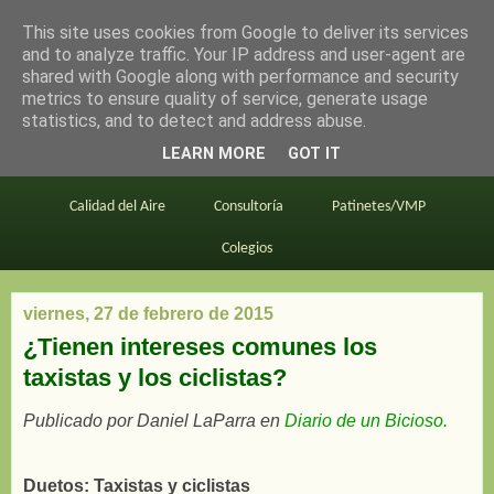
This site uses cookies from Google to deliver its services
en bici por madrid
and to analyze traffic. Your IP address and user-agent are
shared with Google along with performance and security
metrics to ensure quality of service, generate usage
statistics, and to detect and address abuse.
Este blog
BiciMAD
Primeros consejos
LEARN MORE
GOT IT
En bici al trabajo
Planos
Divulgación
Calidad del Aire
Consultoría
Patinetes/VMP
Colegios
viernes, 27 de febrero de 2015
¿Tienen intereses comunes los
taxistas y los ciclistas?
Publicado por Daniel LaParra en
Diario de un Bicioso.
Duetos: Taxistas y ciclistas