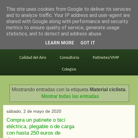
This site uses cookies from Google to deliver its services
en bici por madrid
and to analyze traffic. Your IP address and user-agent are
shared with Google along with performance and security
metrics to ensure quality of service, generate usage
statistics, and to detect and address abuse.
Este blog
BiciMAD
Primeros consejos
LEARN MORE
GOT IT
En bici al trabajo
Planos
Divulgación
Calidad del Aire
Consultoría
Patinetes/VMP
Colegios
Mostrando entradas con la etiqueta
Material ciclista
.
Mostrar todas las entradas
sábado, 2 de mayo de 2020
Compra un patinete o bici
eléctrica, plegable o de carga
con hasta 250 euros de