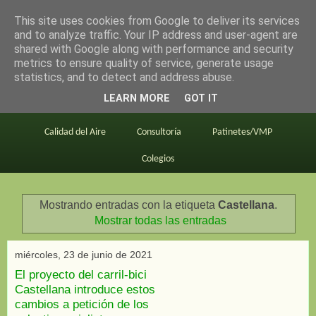
This site uses cookies from Google to deliver its services
en bici por madrid
and to analyze traffic. Your IP address and user-agent are
shared with Google along with performance and security
metrics to ensure quality of service, generate usage
statistics, and to detect and address abuse.
Este blog
BiciMAD
Primeros consejos
LEARN MORE
GOT IT
En bici al trabajo
Planos
Divulgación
Calidad del Aire
Consultoría
Patinetes/VMP
Colegios
Mostrando entradas con la etiqueta
Castellana
.
Mostrar todas las entradas
miércoles, 23 de junio de 2021
El proyecto del carril-bici
Castellana introduce estos
cambios a petición de los