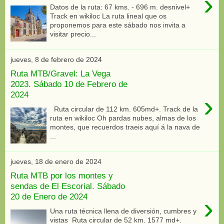
›
Datos de la ruta: 67 kms. - 696 m. desnivel+
Track en wikiloc La ruta lineal que os
proponemos para este sábado nos invita a
visitar precio...
jueves, 8 de febrero de 2024
Ruta MTB/Gravel: La Vega
2023. Sábado 10 de Febrero de
2024
›
Ruta circular de 112 km. 605md+. Track de la
ruta en wikiloc Oh pardas nubes, almas de los
montes, que recuerdos traeis aquí á la nava de
...
jueves, 18 de enero de 2024
Ruta MTB por los montes y
sendas de El Escorial. Sábado
20 de Enero de 2024
›
Una ruta técnica llena de diversión, cumbres y
vistas Ruta circular de 52 km. 1577 md+.