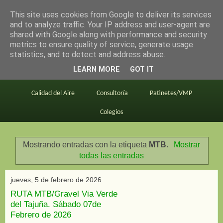
This site uses cookies from Google to deliver its services
en bici por madrid
and to analyze traffic. Your IP address and user-agent are
shared with Google along with performance and security
metrics to ensure quality of service, generate usage
statistics, and to detect and address abuse.
Este blog
BiciMAD
Primeros consejos
LEARN MORE
GOT IT
En bici al trabajo
Planos
Divulgación
Calidad del Aire
Consultoría
Patinetes/VMP
Colegios
Mostrando entradas con la etiqueta
MTB
.
Mostrar
todas las entradas
jueves, 5 de febrero de 2026
RUTA MTB/Gravel Via Verde
del Tajuña. Sábado 07de
Febrero de 2026