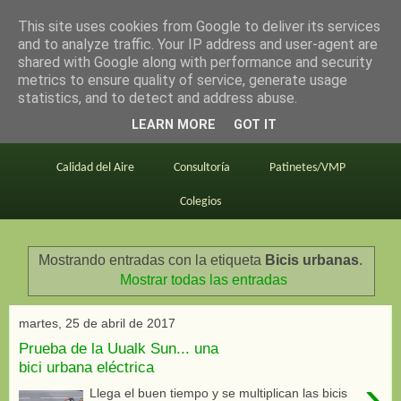
This site uses cookies from Google to deliver its services
en bici por madrid
and to analyze traffic. Your IP address and user-agent are
shared with Google along with performance and security
metrics to ensure quality of service, generate usage
statistics, and to detect and address abuse.
Este blog
BiciMAD
Primeros consejos
LEARN MORE
GOT IT
En bici al trabajo
Planos
Divulgación
Calidad del Aire
Consultoría
Patinetes/VMP
Colegios
Mostrando entradas con la etiqueta
Bicis urbanas
.
Mostrar todas las entradas
martes, 25 de abril de 2017
Prueba de la Uualk Sun... una
bici urbana eléctrica
›
Llega el buen tiempo y se multiplican las bicis