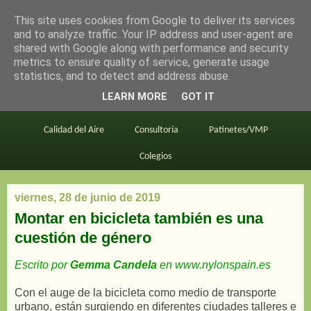
This site uses cookies from Google to deliver its services
en bici por madrid
and to analyze traffic. Your IP address and user-agent are
shared with Google along with performance and security
metrics to ensure quality of service, generate usage
statistics, and to detect and address abuse.
Este blog
BiciMAD
Primeros consejos
LEARN MORE
GOT IT
En bici al trabajo
Planos
Divulgación
Calidad del Aire
Consultoría
Patinetes/VMP
Colegios
viernes, 28 de junio de 2019
Montar en bicicleta también es una
cuestión de género
Escrito por
Gemma Candela
en www.nylonspain.es
Con el auge de la bicicleta como medio de transporte
urbano, están surgiendo en diferentes ciudades talleres e