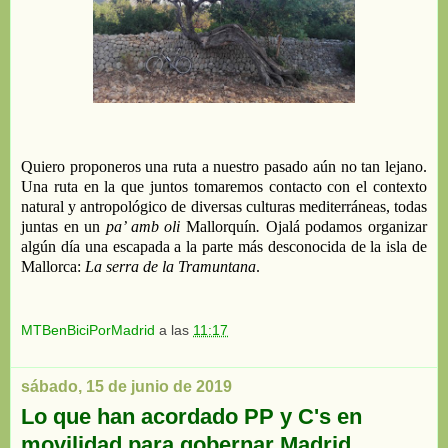
Q
uiero proponeros una ruta a nuestro pasado aún no tan lejano.
Una ruta en la que juntos tomaremos contacto con el contexto
natural y antropológico de diversas culturas mediterráneas, todas
juntas en
un
pa
’
amb
oli
Mallorquín
.
Ojalá podamos organizar
algún día una escapada a
la
parte más desconocida de la isla de
Mallorca:
La
serra
de la
Tramuntana
.
MTBenBiciPorMadrid
a las
11:17
sábado, 15 de junio de 2019
Lo que han acordado PP y C's en
movilidad para gobernar Madrid