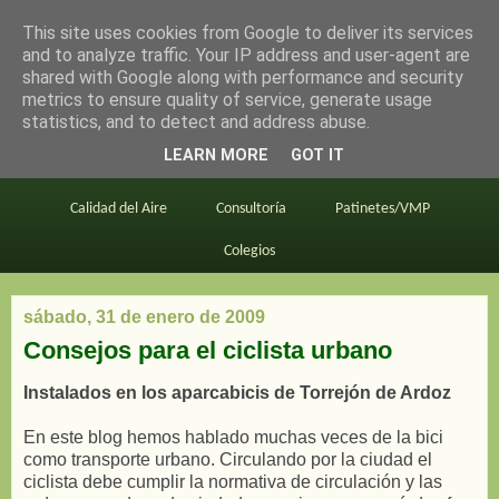
This site uses cookies from Google to deliver its services
en bici por madrid
and to analyze traffic. Your IP address and user-agent are
shared with Google along with performance and security
metrics to ensure quality of service, generate usage
statistics, and to detect and address abuse.
Este blog
BiciMAD
Primeros consejos
LEARN MORE
GOT IT
En bici al trabajo
Planos
Divulgación
Calidad del Aire
Consultoría
Patinetes/VMP
Colegios
sábado, 31 de enero de 2009
Consejos para el ciclista urbano
Instalados en los aparcabicis de Torrejón de Ardoz
En este blog hemos hablado muchas veces de la bici
como transporte urbano. Circulando por la ciudad el
ciclista debe cumplir la normativa de circulación y las