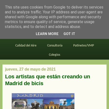
This site uses cookies from Google to deliver its services
en bici por madrid
and to analyze traffic. Your IP address and user-agent are
shared with Google along with performance and security
metrics to ensure quality of service, generate usage
statistics, and to detect and address abuse.
Este blog
BiciMAD
Primeros consejos
LEARN MORE
GOT IT
En bici al trabajo
Planos
Divulgación
Calidad del Aire
Consultoría
Patinetes/VMP
Colegios
jueves, 27 de mayo de 2021
Los artistas que están creando un
Madrid de bicis