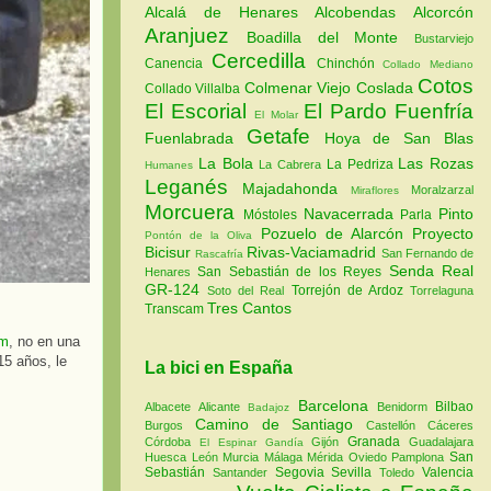
Alcalá de Henares
Alcobendas
Alcorcón
Aranjuez
Boadilla del Monte
Bustarviejo
Cercedilla
Canencia
Chinchón
Collado Mediano
Cotos
Colmenar Viejo
Coslada
Collado Villalba
El Escorial
El Pardo
Fuenfría
El Molar
Getafe
Fuenlabrada
Hoya de San Blas
La Bola
Las Rozas
La Pedriza
La Cabrera
Humanes
Leganés
Majadahonda
Moralzarzal
Miraflores
Morcuera
Navacerrada
Pinto
Móstoles
Parla
Pozuelo de Alarcón
Proyecto
Pontón de la Oliva
Bicisur
Rivas-Vaciamadrid
San Fernando de
Rascafría
Senda Real
San Sebastián de los Reyes
Henares
GR-124
Torrejón de Ardoz
Soto del Real
Torrelaguna
Tres Cantos
Transcam
em
, no en una
15 años, le
La bici en España
Barcelona
Bilbao
Albacete
Alicante
Benidorm
Badajoz
Camino de Santiago
Burgos
Castellón
Cáceres
Granada
Córdoba
Gijón
Guadalajara
El Espinar
Gandía
San
Huesca
León
Murcia
Málaga
Mérida
Oviedo
Pamplona
Sebastián
Segovia
Sevilla
Valencia
Santander
Toledo