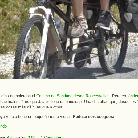
 días completaba el
Camino de Santiago desde Roncesvalles
. Pero en
tánd
s habituales. Y es que Javier tiene un handicap. Una dificultad que, desde los 
las cosas más difíciles que a otros.
oye y solo tiene un pequeño resto visual.
Padece sordoceguera
.
endo »
 por
Baldo
a las
9:00
1 Comentario