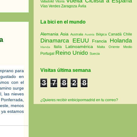
Vuelta Ciclista a España
Valladolid
Vitoria
Vías Verdes
Zaragoza
Ávila
La bici en el mundo
Alemania
Asia
Canadá
Chile
Australia
Bélgica
Austria
a
Dinamarca
EEUU
Holanda
Francia
Latinoamérica
Italia
Malta
Oriente Medio
Irlanda
Reino Unido
Portugal
Suecia
Visitas última semana
mprano para 
ustado en 
3
7
8
2
8
amos con el 
camino surge 
 las nieves 
onferrada, 
¿Quieres recibir enbicipormadrid en tu correo?
reste, menos 
, ya estamos 