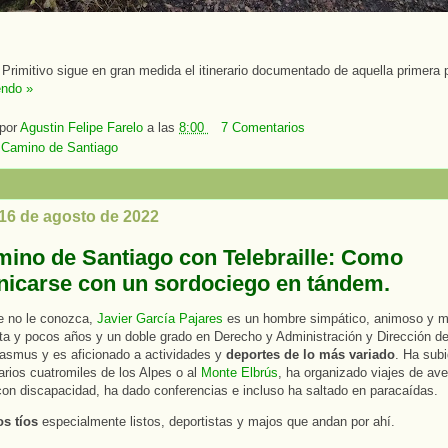
Primitivo sigue en gran medida el itinerario documentado de aquella primera 
endo »
 por
Agustin Felipe Farelo
a las
8:00
7 Comentarios
:
Camino de Santiago
 16 de agosto de 2022
mino de Santiago con Telebraille: Como
icarse con un sordociego en tándem.
e no le conozca,
Javier García Pajares
es un hombre simpático, animoso y m
nta y pocos años y un doble grado en Derecho y Administración y Dirección 
asmus y es aficionado a actividades y
deportes de lo más variado
. Ha sub
arios cuatromiles de los Alpes o al
Monte Elbrús
, ha organizado viajes de ave
on discapacidad, ha dado conferencias e incluso ha saltado en paracaídas.
s tíos
especialmente listos, deportistas y majos que andan por ahí.