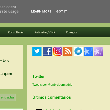
user-agent
erate usage
LEARN MORE
GOT IT
Consultoría
Patinetes/VMP
Colegios
y te lo
a a quien
Twitter
Tweets por @enbicipormadrid
s entradas
Últimos comentarios