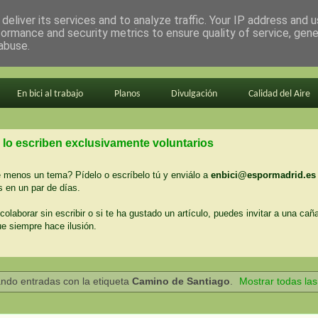
deliver its services and to analyze traffic. Your IP address and 
formance and security metrics to ensure quality of service, gen
abuse.
En bici al trabajo
Planos
Divulgación
Calidad del Aire
 lo escriben exclusivamente voluntarios
menos un tema? Pídelo o escríbelo tú y enviálo a
enbici@espormadrid.es
 en un par de días.
colaborar sin escribir o si te ha gustado un artículo, puedes invitar a una cañ
ue siempre hace ilusión.
ndo entradas con la etiqueta
Camino de Santiago
.
Mostrar todas la