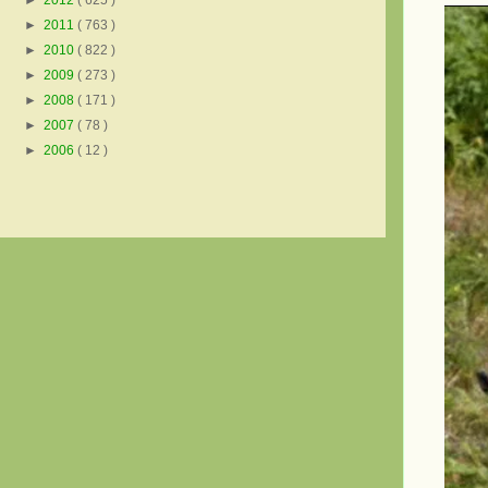
►
2012
( 625 )
►
2011
( 763 )
►
2010
( 822 )
►
2009
( 273 )
►
2008
( 171 )
►
2007
( 78 )
►
2006
( 12 )