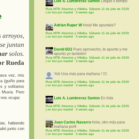
Luis A. Lumbreras Santos
Llegas s tiempo
Ruta MTB: Abantos y Villalba. Sábado 11 de julio de 2026
| en bici por madrid
·
3 weeks ago
e
Adrian Ruper W
Hola! Me apuntais?
Ruta MTB: Abantos y Villalba. Sábado 11 de julio de 2026
 arroyos,
| en bici por madrid
·
3 weeks ago
 se juntan
David 6D2
Pues aprovecho, te apunto y me
nar
solos.
apunto yo también!
Ruta MTB: Abantos y Villalba. Sábado 11 de julio de 2026
or Rueda
| en bici por madrid
·
3 weeks ago
Yoli
Una más para mañana ! 🚵‍♀️
tava vez, mis
ta (guiño para
Ruta MTB: Abantos y Villalba. Sábado 11 de julio de 2026
| en bici por madrid
·
3 weeks ago
 y solitarios
n Muxia. Pero
 nos ocupa:
Luis A. Lumbreras Santos
En lista
Ruta MTB: Abantos y Villalba. Sábado 11 de julio de 2026
| en bici por madrid
·
3 weeks ago
Juan Carlos Navarro
Hola, otro más para
ias, habiendo
mañana porfi
alió junto con
Ruta MTB: Abantos y Villalba. Sábado 11 de julio de 2026
| en bici por madrid
·
3 weeks ago