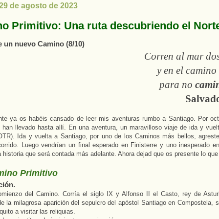
 29 de agosto de 2023
o Primitivo: Una ruta descubriendo el Nort
e un nuevo Camino (8/10)
Corren al mar dos
y en el camino
para no
cami
Salvad
te ya os habéis cansado de leer mis aventuras rumbo a Santiago. Por oc
han llevado hasta allí. En una aventura, un maravilloso viaje de ida y vuel
TR). Ida y vuelta a Santiago, por uno de los Caminos más bellos, agrestes
orrido. Luego vendrían un final esperado en Finisterre y uno inesperado e
 historia que será contada más adelante. Ahora dejad que os presente lo que
mino Primitivo
ción.
mienzo del Camino. Corría el siglo IX y Alfonso II el Casto, rey de Astur
e la milagrosa aparición del sepulcro del apóstol Santiago en Compostela, s
uito a visitar las reliquias.