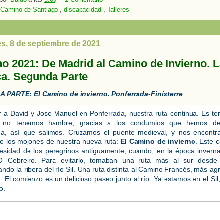
:
Camino de Santiago
,
discapacidad
,
Talleres
es, 8 de septiembre de 2021
o 2021: De Madrid al Camino de Invierno. L
ca. Segunda Parte
 PARTE: El Camino de invierno. Ponferrada-Finisterre
r a David y Jose Manuel en Ponferrada, nuestra ruta continua. Es te
 no tenemos hambre, gracias a los condumios que hemos deg
ca, así que salimos. Cruzamos el puente medieval, y nos encontr
e los mojones de nuestra nueva ruta: 
El Camino de invierno
. Este 
esidad de los peregrinos antiguamente, cuando, en la época invernal,
O Cebreiro. Para evitarlo, tomaban una ruta más al sur desde P
ndo la ribera del río Sil. Una ruta distinta al Camino Francés, más ag
a. El comienzo es un delicioso paseo junto al río. Ya estamos en el Sil
o. 