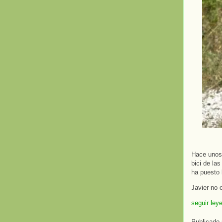
Hace unos
bici de la
ha puesto 
Javier no 
seguir ley
Publicado