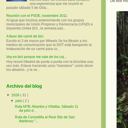
De ese mod
una experiencia que me ocurrió el
pasado sábado 5 de Octu...
Reunión con el PSOE, noviembre 2011
Al igual que hicimos anteriormente con los grupos
municipales de Unión Progreso y Democracia (UPyD) e
Izquierda Unida (IU) , la semana pas...
A favor del carné de bici
Escrito el 3 de marzo por Wheels Se ha filtrado a los
medios de comunicación que la DGT está barajando la
instauración de un carné para co...
Voy en bici porque me sale de los coj...
Hoy recorrí Madrid de punta a punta con la bicicleta una
vez más. Estuve haciendo unos "mandaos" -como dicen
los abuelos-, y la ve...
Archivo del blog
▼
2026
( 31 )
▼
julio
( 2 )
Ruta MTB: Abantos y Villalba. Sábado 11
de julio d...
Ruta de Cercedilla al Real Sito de San
Ildefonso "...