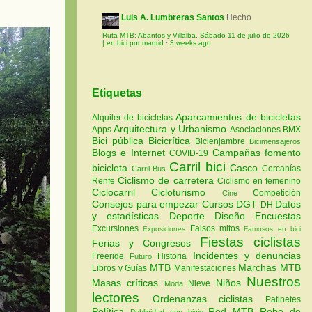
Luis A. Lumbreras Santos
Hecho
Ruta MTB: Abantos y Villalba. Sábado 11 de julio de 2026
| en bici por madrid
·
3 weeks ago
Etiquetas
Aparcamientos de bicicletas
Alquiler de bicicletas
Arquitectura y Urbanismo
Apps
Asociaciones
BMX
Bici pública
Bicicrítica
Bicienjambre
Bicimensajeros
Blogs e Internet
Campañas fomento
COVID-19
Carril bici
bicicleta
Casco
Cercanías
Carril Bus
Ciclismo de carretera
Renfe
Ciclismo en femenino
Ciclocarril
Cicloturismo
Competición
Cine
Consejos para empezar
Cursos
DGT
Datos
DH
y estadísticas
Deporte
Diseño
Encuestas
Excursiones
Falsos mitos
Exposiciones
Famosos en bici
Fiestas ciclistas
Ferias y Congresos
Incidentes y denuncias
Freeride
Historia
Futuro
MTB
Marchas MTB
Libros y Guías
Manifestaciones
Nuestros
Masas críticas
Niños
Nieve
Moda
lectores
Ordenanzas ciclistas
Patinetes
Política
Red MTB
Robo de
Publicidad con bicis