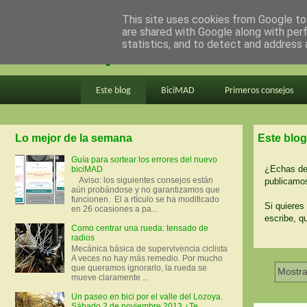
This site uses cookies from Google to 
are shared with Google along with per
en bici por madrid
statistics, and to detect and address 
Este blog
BiciMAD
Primeros consejos
Lo mejor de la semana
Este blog
Guía para sortear los errores del nuevo
¿Echas de 
biciMAD
Aviso: los siguientes consejos están
publicamos
aún probándose y no garantizamos que
funcionen. El a rtículo se ha modificado
Si quieres 
en 26 ocasiones a pa...
escribe, q
Como centrar una rueda: tensado de
radios
Mecánica básica de supervivencia ciclista
A veces no hay más remedio. Por mucho
que queramos ignorarlo, la rueda se
Mostra
mueve claramente ...
Un paseo en bici por el valle del Lozoya.
Sábado 2 de noviembre 2013 ¿Te