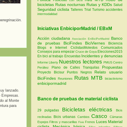
bicicletas
Rutas nocturnas
Rutas y KDDs
Salud
Seguridad ciclista
Talleres
Trial
Turismo
accidentes
intermodalidad
peregrinación.
Iniciativas EnbiciporMadrid / EBxM
Acción ciudadana
Banco
Asociación EnBiciPorMadrid
de pruebas
BiciFindes
BiciViernes
Biciencia
Blogs e Internet
CiclistasMolestos
Comunicados
Consejos para empezar
Elecciones2015
Cruce de Goya
Incidentes y denuncias
En bici al trabajo
Encuestas
Nuestros lectores
Informe Liberty
PMUS Centro
Propuestas
Plano de Calles Tranquilas
Peráltez
Relato usuario
Proyecto Bicisur
Puntos Negros
Rutas MTB
BiciFindes
Reuniones
biciactivismo
enbicipormadrid
uy lanzado.
de Empresas.
Banco de pruebas de material ciclista
ido al Monte
ntura para
Bicicletas eléctricas
29 pulgadas
Bicis
Casco
Bicis urbanas
reclinadas
Cambios
Cámaras
Luces
Material
Espejos
Filtros y mascarillas
Frenos
Fixie
ciclista
Mecánica básica
Sillas infantiles
Sillines