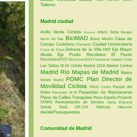
Talleres
Madrid ciudad
Anillo Verde Ciclista
Arturo Soria
Barajas
Aravaca
BiciMAD
Casa de
Bravo Murillo
Barrio del Pilar
Campo
Ciudad Universitaria
Castellana
Chamartín
Dehesa de la Villa
Eje Mayor
EMT
Cruce de Goya
Alcalá
Eje Prado Recoletos
El Pardo
Elecciones2015
Elecciones2019
Fuencarral
Joaquín Costa
Las Tablas
M-10 ciclista
Madrid 2016
Madrid Central
Madrid Río
Mapas de Madrid
Metro
PDMC Plan Director de
Modelo Madrid
Movilidad Ciclista
Parque del
PMUS Centro
Pasarelas río Manzanares
Retiro
Pasarelas M-30
Plano de Calles Tranquilas
Plaza España
Proyecto
STARS
Remodelación de Serrano
Santa Engracia
Senda Real GR-124
Vallecas
Villaverde
decidePresupuestos
Comunidad de Madrid