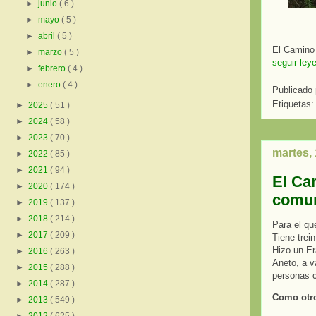
►
junio
( 6 )
►
mayo
( 5 )
►
abril
( 5 )
El Camino 
►
marzo
( 5 )
seguir ley
►
febrero
( 4 )
►
enero
( 4 )
Publicado
Etiquetas
►
2025
( 51 )
►
2024
( 58 )
►
2023
( 70 )
martes,
►
2022
( 85 )
►
2021
( 94 )
El Ca
►
2020
( 174 )
comun
►
2019
( 137 )
►
2018
( 214 )
Para el qu
►
2017
( 209 )
Tiene trei
Hizo un Er
►
2016
( 263 )
Aneto, a v
►
2015
( 288 )
personas c
►
2014
( 287 )
Como otro
►
2013
( 549 )