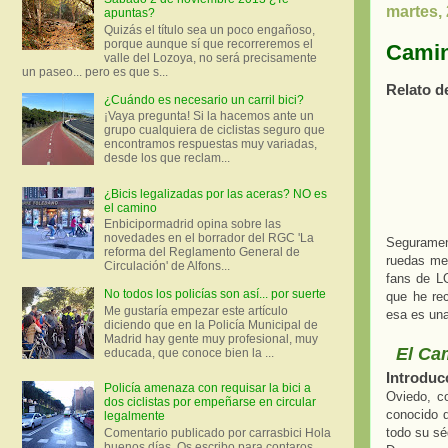
martes,
apuntas?
Quizás el título sea un poco engañoso,
porque aunque sí que recorreremos el
Camin
valle del Lozoya, no será precisamente
un paseo... pero es que s...
Relato d
¿Cuándo es necesario un carril bici?
¡Vaya pregunta! Si la hacemos ante un
grupo cualquiera de ciclistas seguro que
encontramos respuestas muy variadas,
desde los que reclam...
¿Bicis legalizadas por las aceras? NO es
el camino
Enbicipormadrid opina sobre las
novedades en el borrador del RGC 'La
Seguramen
reforma del Reglamento General de
ruedas me 
Circulación' de Alfons...
fans de LO
No todos los policías son así... por suerte
que he rec
Me gustaría empezar este artículo
esa es una
diciendo que en la Policía Municipal de
Madrid hay gente muy profesional, muy
El Ca
educada, que conoce bien la ...
Introduc
Policía amenaza con requisar la bici a
Oviedo, co
dos ciclistas por empeñarse en circular
conocido d
legalmente
todo su séq
Comentario publicado por carrasbici Hola
buenos días. Os escribo para contaros