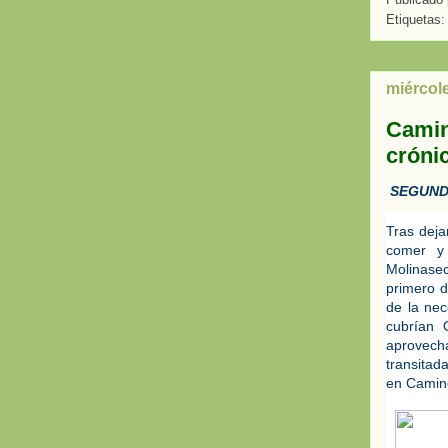
Etiquetas
miércol
Camin
cróni
SEGUNDA
Tras deja
comer y
Molinase
primero d
de la nec
cubrían 
aprovecha
transitad
en Camin