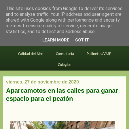
This site uses cookies from Google to deliver its services
en bici por madrid
and to analyze traffic. Your IP address and user-agent are
shared with Google along with performance and security
metrics to ensure quality of service, generate usage
statistics, and to detect and address abuse.
Este blog
BiciMAD
Primeros consejos
LEARN MORE
GOT IT
En bici al trabajo
Planos
Divulgación
Calidad del Aire
Consultoría
Patinetes/VMP
Colegios
viernes, 27 de noviembre de 2020
Aparcamotos en las calles para ganar
espacio para el peatón