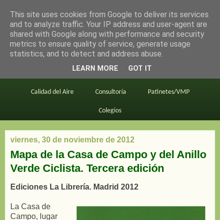
This site uses cookies from Google to deliver its services
en bici por madrid
and to analyze traffic. Your IP address and user-agent are
shared with Google along with performance and security
metrics to ensure quality of service, generate usage
statistics, and to detect and address abuse.
Este blog
BiciMAD
Primeros consejos
LEARN MORE
GOT IT
En bici al trabajo
Planos
Divulgación
Calidad del Aire
Consultoría
Patinetes/VMP
Colegios
viernes, 30 de noviembre de 2012
Mapa de la Casa de Campo y del Anillo
Verde Ciclista. Tercera edición
Ediciones La Librería. Madrid 2012
La Casa de
Campo, lugar