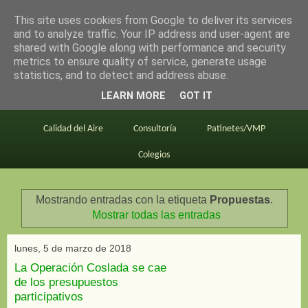
This site uses cookies from Google to deliver its services
en bici por madrid
and to analyze traffic. Your IP address and user-agent are
shared with Google along with performance and security
metrics to ensure quality of service, generate usage
statistics, and to detect and address abuse.
Este blog
BiciMAD
Primeros consejos
LEARN MORE
GOT IT
En bici al trabajo
Planos
Divulgación
Calidad del Aire
Consultoría
Patinetes/VMP
Colegios
Mostrando entradas con la etiqueta
Propuestas
.
Mostrar todas las entradas
lunes, 5 de marzo de 2018
La Operación Coslada se cae
de los presupuestos
participativos