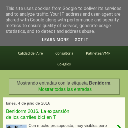
This site uses cookies from Google to deliver its services
en bici por madrid
and to analyze traffic. Your IP address and user-agent are
shared with Google along with performance and security
metrics to ensure quality of service, generate usage
statistics, and to detect and address abuse.
Este blog
BiciMAD
Primeros consejos
LEARN MORE
GOT IT
En bici al trabajo
Planos
Divulgación
Calidad del Aire
Consultoría
Patinetes/VMP
Colegios
Mostrando entradas con la etiqueta
Benidorm
.
Mostrar todas las entradas
lunes, 4 de julio de 2016
Benidorm 2016. La expansión
de los carriles bici en T
›
Con mucho presupuesto, muy visibles pero