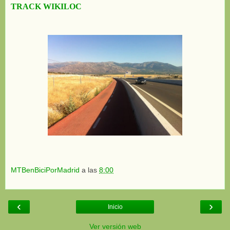
TRACK WIKILOC
MTBenBiciPorMadrid
a las
8:00
‹
›
Inicio
Ver versión web