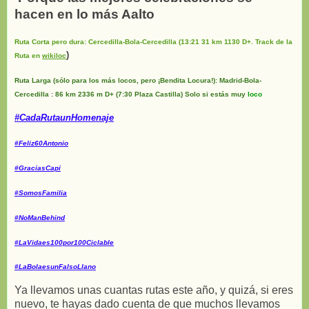
hacen en lo más Aalto
Ruta Corta pero dura: Cercedilla-Bola-Cercedilla (13:21 31 km 1130 D+. Track de la
)
Ruta en
wikiloc
Ruta Larga (sólo para los más locos, pero ¡Bendita Locura!): Madrid-Bola-
Cercedilla : 86 km 2336 m D+ (7:30 Plaza Castilla) Solo si estás muy
loco
#CadaRutaunHomenaje
#Feliz60Antonio
#GraciasCapi
#SomosFamilia
#NoManBehind
#LaVidaes100por100Ciclable
#LaBolaesunFalsoLlano
Ya llevamos unas cuantas rutas este año, y quizá, si eres
nuevo, te hayas dado cuenta de que muchos llevamos