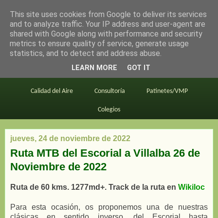
This site uses cookies from Google to deliver its services
en bici por madrid
and to analyze traffic. Your IP address and user-agent are
shared with Google along with performance and security
metrics to ensure quality of service, generate usage
statistics, and to detect and address abuse.
Este blog
BiciMAD
Primeros consejos
LEARN MORE
GOT IT
En bici al trabajo
Planos
Divulgación
Calidad del Aire
Consultoría
Patinetes/VMP
Colegios
jueves, 24 de noviembre de 2022
Ruta MTB del Escorial a Villalba 26 de
Noviembre de 2022
Ruta de 60 kms. 1277md+. Track de la ruta en
Wikiloc
Para esta ocasión, os proponemos una de nuestras
clásicas en sentido inverso, del Escorial hasta