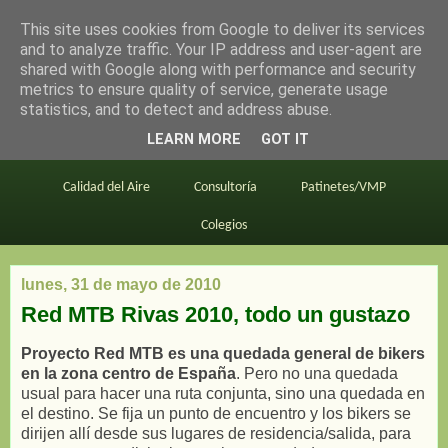
This site uses cookies from Google to deliver its services
en bici por madrid
and to analyze traffic. Your IP address and user-agent are
shared with Google along with performance and security
metrics to ensure quality of service, generate usage
statistics, and to detect and address abuse.
Este blog
BiciMAD
Primeros consejos
LEARN MORE
GOT IT
En bici al trabajo
Planos
Divulgación
Calidad del Aire
Consultoría
Patinetes/VMP
Colegios
lunes, 31 de mayo de 2010
Red MTB Rivas 2010, todo un gustazo
Proyecto Red MTB es una quedada general de bikers
en la zona centro de España
. Pero no una quedada
usual para hacer una ruta conjunta, sino una quedada en
el destino. Se fija un punto de encuentro y los bikers se
dirijen allí desde sus lugares de residencia/salida, para