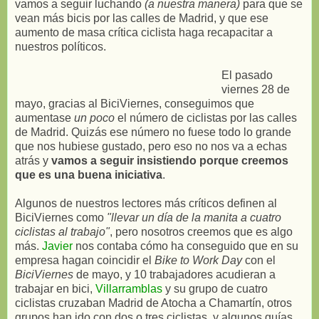
vamos a seguir luchando
(a nuestra manera)
para que se
vean más bicis por las calles de Madrid, y que ese
aumento de masa crítica ciclista haga recapacitar a
nuestros políticos.
El pasado
viernes 28 de
mayo, gracias al BiciViernes, conseguimos que
aumentase
un poco
el número de ciclistas por las calles
de Madrid. Quizás ese número no fuese todo lo grande
que nos hubiese gustado, pero eso no nos va a echas
atrás y
vamos a seguir insistiendo porque creemos
que es una buena iniciativa
.
Algunos de nuestros lectores más críticos definen al
BiciViernes como
"llevar un día de la manita a cuatro
ciclistas al trabajo"
, pero nosotros creemos que es algo
más.
Javier
nos contaba cómo ha conseguido que en su
empresa hagan coincidir el
Bike to Work Day
con el
BiciViernes
de mayo, y 10 trabajadores acudieran a
trabajar en bici,
Villarramblas
y su grupo de cuatro
ciclistas cruzaban Madrid de Atocha a Chamartín, otros
grupos han ido con dos o tres ciclistas, y algunos guías