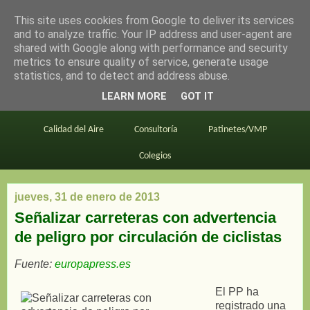
This site uses cookies from Google to deliver its services
en bici por madrid
and to analyze traffic. Your IP address and user-agent are
shared with Google along with performance and security
metrics to ensure quality of service, generate usage
statistics, and to detect and address abuse.
Este blog
BiciMAD
Primeros consejos
LEARN MORE
GOT IT
En bici al trabajo
Planos
Divulgación
Calidad del Aire
Consultoría
Patinetes/VMP
Colegios
jueves, 31 de enero de 2013
Señalizar carreteras con advertencia
de peligro por circulación de ciclistas
Fuente:
europapress.es
El PP ha
registrado una