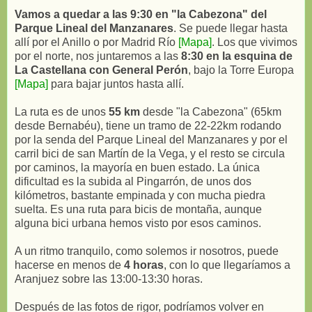
Vamos a quedar a las 9:30 en "la Cabezona" del
Parque Lineal del Manzanares
. Se puede llegar hasta
allí por el Anillo o por Madrid Río
[Mapa]
. Los que vivimos
por el norte, nos juntaremos a las
8:30 en la esquina de
La Castellana con General Perón
, bajo la Torre Europa
[Mapa]
para bajar juntos hasta allí.
La ruta es de unos
55 km
desde "la Cabezona" (65km
desde Bernabéu), tiene un tramo de 22-22km rodando
por la senda del Parque Lineal del Manzanares y por el
carril bici de san Martín de la Vega, y el resto se circula
por caminos, la mayoría en buen estado. La única
dificultad es la subida al Pingarrón, de unos dos
kilómetros, bastante empinada y con mucha piedra
suelta. Es una ruta para bicis de montaña, aunque
alguna bici urbana hemos visto por esos caminos.
A un ritmo tranquilo, como solemos ir nosotros, puede
hacerse en menos de
4 horas
, con lo que llegaríamos a
Aranjuez sobre las 13:00-13:30 horas.
Después de las fotos de rigor, podríamos volver en