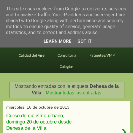
This site uses cookies from Google to deliver its services
en bici por madrid
and to analyze traffic. Your IP address and user-agent are
shared with Google along with performance and security
metrics to ensure quality of service, generate usage
statistics, and to detect and address abuse.
Este blog
BiciMAD
Primeros consejos
LEARN MORE
GOT IT
En bici al trabajo
Planos
Divulgación
Calidad del Aire
Consultoría
Patinetes/VMP
Colegios
Mostrando entradas con la etiqueta
Dehesa de la
Villa
.
Mostrar todas las entradas
miércoles, 16 de octubre de 2013
Curso de ciclismo urbano,
domingo 20 de octubre desde
›
Dehesa de la Villa