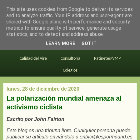
This site uses cookies from Google to deliver its services
en bici por madrid
and to analyze traffic. Your IP address and user-agent are
shared with Google along with performance and security
metrics to ensure quality of service, generate usage
statistics, and to detect and address abuse.
Este blog
BiciMAD
Primeros consejos
LEARN MORE
GOT IT
En bici al trabajo
Planos
Divulgación
Calidad del Aire
Consultoría
Patinetes/VMP
Colegios
lunes, 28 de diciembre de 2020
La polarización mundial amenaza al
activismo ciclista
Escrito por John Fairton
Este blog es una tribuna libre. Cualquier persona puede
publicar su artículo enviándolo a enbici@espormadrid.es