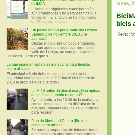
lunes, 
biciMAD
Aviso: los siguientes consejos están
aún probándose y no garantizamos que
BiciMA
funcionen. El a rtículo se ha modificado
en 26 ocasiones a pa...
bicis 
Un paseo en bici por el valle del Lozoya.
Redacción
Sábado 2 de noviembre 2013 ¿Te
apuntas?
Quizás el título sea un poco engañoso,
porque aunque sí que recorreremos el
valle del Lozoya, no será precisamente
un paseo... pero es que s...
Lo que opine un ciclista es irrelevante para legislar
sobre el casco
El principal criterio debe de ser el aumento en la
seguridad vial Desde que la DGT lanzó en Febrero de
2013 la propuesta de que todo ci...
La M-10 antes de ejecutarse ¿Qué opinas
después de haberla recorrido?
Ayer sábado, a las 10:00 de la mañana y
con un tiempo ideal para disfrutar de la
bici, nos juntamos en Cibeles 28 ciclistas
para recorrer ...
Plan de Movilidad Centro (III): Haz
acupuntura urbana
Se buscan propuestas de intervenciones
puntuales para abrir itinerarios ciclistas