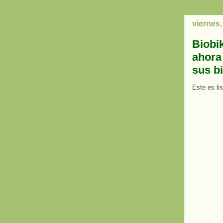
viernes,
Biobik
ahora
sus bi
Este es li