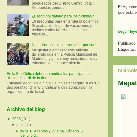
bloqueados del Distrito Centro. Vota I.
El Ayuntam
Propuestas gener...
que está e
¿Casco obligatorio para los ciclistas?
10 preguntas para entender la polémica
Si acabas de llegar de vacaciones y
recibes varios tweets con el tema
seguir ley
#noalca...
Publicado
No todos los policías son así... por suerte
Etiquetas:
Me gustaría empezar este artículo
diciendo que en la Policía Municipal de
Madrid hay gente muy profesional, muy
educada, que conoce bien la ...
miércole
En la Bici Crítica deberían pedir a los participantes
utilizar el carril de la derecha
Mapat
Estimado Aalto, Me dirijo a ti al no estar seguro si es “En
Bici por Madrid” o “Bici Crítica” u otra agrupación, la
organizadora de la sal...
Archivo del blog
▼
2026
( 31 )
▼
julio
( 2 )
Ruta MTB: Abantos y Villalba. Sábado 11
de julio d...