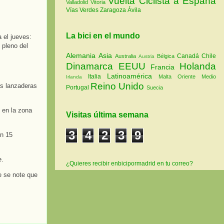
Vuelta Ciclista a España
Valladolid
Vitoria
Vías Verdes
Zaragoza
Ávila
La bici en el mundo
 el jueves:
 pleno del
Alemania
Asia
Canadá
Chile
Australia
Bélgica
Austria
Dinamarca
EEUU
Holanda
Francia
Latinoamérica
Italia
Malta
Oriente Medio
Irlanda
Reino Unido
as lanzaderas
Portugal
Suecia
 en la zona
Visitas última semana
3
4
2
3
9
en 15
e.
¿Quieres recibir enbicipormadrid en tu correo?
e se note que