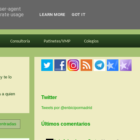
user-agent
erate usage
LEARN MORE
GOT IT
Consultoría
Patinetes/VMP
Colegios
y te lo
a a quien
Twitter
Tweets por @enbicipormadrid
 entradas
Últimos comentarios