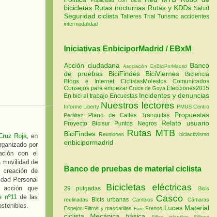
bicicletas
Rutas nocturnas
Rutas y KDDs
Salud
Seguridad ciclista
Talleres
Trial
Turismo
accidentes
intermodalidad
Iniciativas EnbiciporMadrid / EBxM
Acción ciudadana
Banco
Asociación EnBiciPorMadrid
de pruebas
BiciFindes
BiciViernes
Biciencia
Blogs e Internet
CiclistasMolestos
Comunicados
Consejos para empezar
Elecciones2015
Cruce de Goya
Incidentes y denuncias
En bici al trabajo
Encuestas
Nuestros lectores
Informe Liberty
PMUS Centro
Propuestas
Plano de Calles Tranquilas
Peráltez
Relato usuario
Proyecto Bicisur
Puntos Negros
Rutas MTB
BiciFindes
Reuniones
biciactivismo
Cruz Roja
, en
enbicipormadrid
organizado por
ación con el
a movilidad de
Banco de pruebas de material ciclista
a creación de
lidad Personal
Bicicletas eléctricas
 acción que
29 pulgadas
Bicis
e nº11
de las
Casco
Bicis urbanas
reclinadas
Cambios
Cámaras
ostenibles.
Luces
Material
Espejos
Filtros y mascarillas
Frenos
Fixie
ciclista
Mecánica básica
Sillas infantiles
Sillines