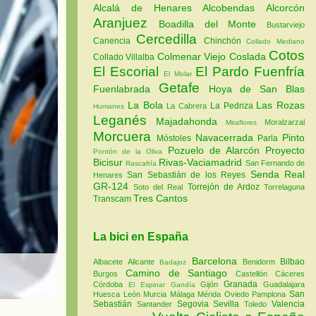
Alcalá de Henares
Alcobendas
Alcorcón
Aranjuez
Boadilla del Monte
Bustarviejo
Cercedilla
Canencia
Chinchón
Collado Mediano
Cotos
Colmenar Viejo
Coslada
Collado Villalba
El Escorial
El Pardo
Fuenfría
El Molar
Getafe
Fuenlabrada
Hoya de San Blas
La Bola
Las Rozas
La Pedriza
La Cabrera
Humanes
Leganés
Majadahonda
Moralzarzal
Miraflores
Morcuera
Navacerrada
Pinto
Móstoles
Parla
Pozuelo de Alarcón
Proyecto
Pontón de la Oliva
Bicisur
Rivas-Vaciamadrid
San Fernando de
Rascafría
Senda Real
San Sebastián de los Reyes
Henares
GR-124
Torrejón de Ardoz
Soto del Real
Torrelaguna
Tres Cantos
Transcam
La bici en España
Barcelona
Bilbao
Albacete
Alicante
Benidorm
Badajoz
Camino de Santiago
Burgos
Castellón
Cáceres
Granada
Córdoba
Gijón
Guadalajara
El Espinar
Gandía
San
Huesca
León
Murcia
Málaga
Mérida
Oviedo
Pamplona
Sebastián
Segovia
Sevilla
Valencia
Santander
Toledo