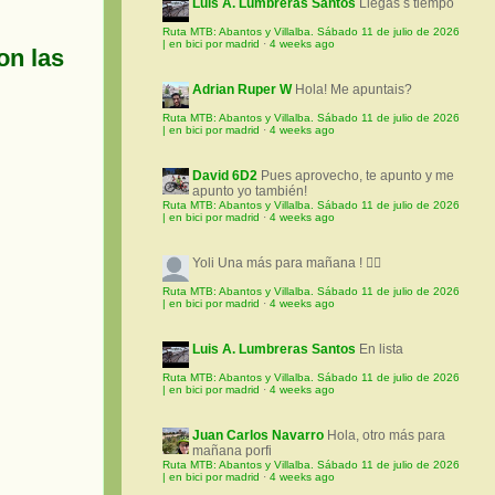
Luis A. Lumbreras Santos
Llegas s tiempo
Ruta MTB: Abantos y Villalba. Sábado 11 de julio de 2026
| en bici por madrid
·
4 weeks ago
on las
Adrian Ruper W
Hola! Me apuntais?
Ruta MTB: Abantos y Villalba. Sábado 11 de julio de 2026
| en bici por madrid
·
4 weeks ago
David 6D2
Pues aprovecho, te apunto y me
apunto yo también!
Ruta MTB: Abantos y Villalba. Sábado 11 de julio de 2026
| en bici por madrid
·
4 weeks ago
Yoli
Una más para mañana ! 🚵‍♀️
Ruta MTB: Abantos y Villalba. Sábado 11 de julio de 2026
| en bici por madrid
·
4 weeks ago
Luis A. Lumbreras Santos
En lista
Ruta MTB: Abantos y Villalba. Sábado 11 de julio de 2026
| en bici por madrid
·
4 weeks ago
Juan Carlos Navarro
Hola, otro más para
mañana porfi
Ruta MTB: Abantos y Villalba. Sábado 11 de julio de 2026
| en bici por madrid
·
4 weeks ago