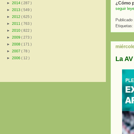
¿Cómo pa
►
2014
( 287 )
seguir ley
►
2013
( 549 )
►
2012
( 625 )
Publicado
►
2011
( 763 )
Etiquetas:
►
2010
( 822 )
►
2009
( 273 )
►
2008
( 171 )
miércol
►
2007
( 78 )
La AV
►
2006
( 12 )