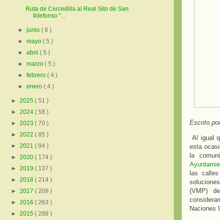
Ruta de Cercedilla al Real Sito de San
Ildefonso "...
►
junio
( 6 )
►
mayo
( 5 )
►
abril
( 5 )
►
marzo
( 5 )
►
febrero
( 4 )
►
enero
( 4 )
►
2025
( 51 )
►
2024
( 58 )
Escrito po
►
2023
( 70 )
►
2022
( 85 )
Al igual 
►
2021
( 94 )
esta ocasi
la comun
►
2020
( 174 )
Ayuntamie
►
2019
( 137 )
las calle
►
2018
( 214 )
soluciones
(VMP) de
►
2017
( 209 )
considera
►
2016
( 263 )
Naciones U
►
2015
( 288 )