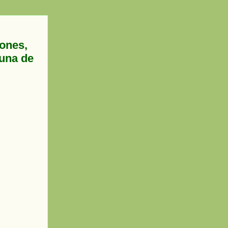
rones,
una de