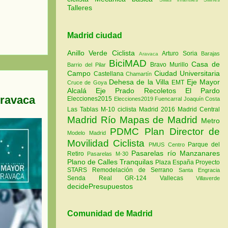
Talleres
Madrid ciudad
Anillo Verde Ciclista
Arturo Soria
Barajas
Aravaca
BiciMAD
Casa de
Bravo Murillo
Barrio del Pilar
Campo
Ciudad Universitaria
Castellana
Chamartín
Dehesa de la Villa
Eje Mayor
EMT
Cruce de Goya
Alcalá
Eje Prado Recoletos
El Pardo
Aravaca
Elecciones2015
Elecciones2019
Fuencarral
Joaquín Costa
Las Tablas
M-10 ciclista
Madrid 2016
Madrid Central
Madrid Río
Mapas de Madrid
Metro
PDMC Plan Director de
Modelo Madrid
Movilidad Ciclista
Parque del
PMUS Centro
Pasarelas río Manzanares
Retiro
Pasarelas M-30
Plano de Calles Tranquilas
Plaza España
Proyecto
STARS
Remodelación de Serrano
Santa Engracia
Senda Real GR-124
Vallecas
Villaverde
decidePresupuestos
Comunidad de Madrid