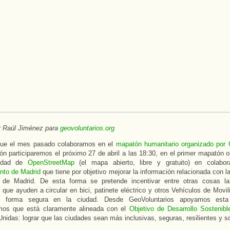
r Raúl Jiménez para
geovoluntarios.org
que el mes pasado colaboramos en el
mapatón humanitario organizado por 
ón participaremos el próximo 27 de abril a las 18:30, en el primer mapatón 
idad de
OpenStreetMap
(el mapa abierto, libre y gratuito) en colabor
nto de Madrid
que tiene por objetivo mejorar la información relacionada con l
s de Madrid. De esta forma se pretende incentivar entre otras cosas l
 que ayuden a circular en bici, patinete eléctrico y otros Vehículos de Movi
 forma segura en la ciudad. Desde GeoVoluntarios apoyamos esta
mos que está claramente alineada con el
Objetivo de Desarrollo Sostenibl
nidas: lograr que las ciudades sean más inclusivas, seguras, resilientes y s