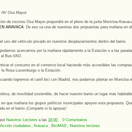
or AV Osa Mayor
ión de vecinos Osa Mayor propondrá en el pleno de la junta Moncloa-Aravaca
 EN ARAVACA
. De eso va una de nuestras dos propuestas para mañana en el
 el uso del vehículo privado en nuestros desplazamientos dentro del barrio.
podamos acercarnos por la mañana rápidamente a la Estación o a las parad
n al Bus-VAO.
ntivar el consumo en el comercio local haciendo más accesibles las compras
, la Rosa Luxemburgo o la Estación.
cuando logremos el carril bici con Madrid, nos podamos plantar en Moncloa 
initiva, de movilidad sostenible, de hacer nuestro barrio un lugar más habitabl
en que mañana los grupos políticos municipales apoyen esta propuesta. Qu
a en el barrio ¡Comparte si la apoyas!
 por
Nuestros Lectores
a las
18:00
0 Comentarios
Acción ciudadana
,
Aravaca
,
BiciMAD
,
Nuestros lectores