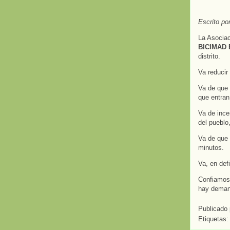
Escrito p
La Asociac
BICIMAD
distrito.
Va reducir
Va de que 
que entra
Va de ince
del pueblo
Va de que 
minutos.
Va, en def
Confiamos 
hay demand
Publicado
Etiquetas: