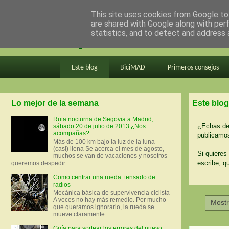
This site uses cookies from Google to 
are shared with Google along with per
en bici por madrid
statistics, and to detect and address 
Este blog
BiciMAD
Primeros consejos
Lo mejor de la semana
Este blog
Ruta nocturna de Segovia a Madrid,
¿Echas de 
sábado 20 de julio de 2013 ¿Nos
acompañas?
publicamos
Más de 100 km bajo la luz de la luna
(casi) llena Se acerca el mes de agosto,
Si quieres 
muchos se van de vacaciones y nosotros
escribe, q
queremos despedir ...
Como centrar una rueda: tensado de
radios
Mecánica básica de supervivencia ciclista
A veces no hay más remedio. Por mucho
Mostr
que queramos ignorarlo, la rueda se
mueve claramente ...
Guía para sortear los errores del nuevo