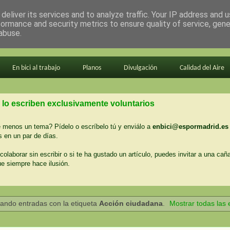
deliver its services and to analyze traffic. Your IP address and 
formance and security metrics to ensure quality of service, gen
abuse.
En bici al trabajo
Planos
Divulgación
Calidad del Aire
 lo escriben exclusivamente voluntarios
menos un tema? Pídelo o escríbelo tú y enviálo a
enbici@espormadrid.es
 en un par de días.
colaborar sin escribir o si te ha gustado un artículo, puedes invitar a una cañ
ue siempre hace ilusión.
ando entradas con la etiqueta
Acción ciudadana
.
Mostrar todas las