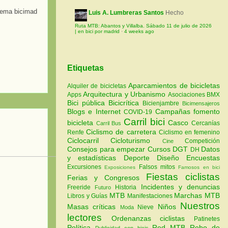
stema bicimad
Luis A. Lumbreras Santos
Hecho
Ruta MTB: Abantos y Villalba. Sábado 11 de julio de 2026
| en bici por madrid
·
4 weeks ago
Etiquetas
Aparcamientos de bicicletas
Alquiler de bicicletas
Arquitectura y Urbanismo
Apps
Asociaciones
BMX
Bici pública
Bicicrítica
Bicienjambre
Bicimensajeros
Blogs e Internet
Campañas fomento
COVID-19
Carril bici
bicicleta
Casco
Cercanías
Carril Bus
Ciclismo de carretera
Renfe
Ciclismo en femenino
Ciclocarril
Cicloturismo
Competición
Cine
Consejos para empezar
Cursos
DGT
Datos
DH
y estadísticas
Deporte
Diseño
Encuestas
Excursiones
Falsos mitos
Exposiciones
Famosos en bici
Fiestas ciclistas
Ferias y Congresos
Incidentes y denuncias
Freeride
Historia
Futuro
MTB
Marchas MTB
Libros y Guías
Manifestaciones
Nuestros
Masas críticas
Niños
Nieve
Moda
lectores
Ordenanzas ciclistas
Patinetes
Política
Red MTB
Robo de
Publicidad con bicis