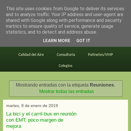
This site uses cookies from Google to deliver its services
en bici por madrid
and to analyze traffic. Your IP address and user-agent are
shared with Google along with performance and security
metrics to ensure quality of service, generate usage
statistics, and to detect and address abuse.
Este blog
BiciMAD
Primeros consejos
LEARN MORE
GOT IT
En bici al trabajo
Planos
Divulgación
Calidad del Aire
Consultoría
Patinetes/VMP
Colegios
Mostrando entradas con la etiqueta
Reuniones
.
Mostrar todas las entradas
martes, 8 de enero de 2019
La bici y el carril-bus en reunión
con EMT: poco margen de
mejora