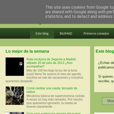
This site uses cookies from Google to 
are shared with Google along with per
en bici por madrid
statistics, and to detect and address 
Este blog
BiciMAD
Primeros consejos
Lo mejor de la semana
Este blog
Ruta nocturna de Segovia a Madrid,
¿Echas de 
sábado 20 de julio de 2013 ¿Nos
acompañas?
publicamos
Más de 100 km bajo la luz de la luna
(casi) llena Se acerca el mes de agosto,
Si quieres 
muchos se van de vacaciones y nosotros
escribe, q
queremos despedir ...
Como centrar una rueda: tensado de
radios
Mecánica básica de supervivencia ciclista
A veces no hay más remedio. Por mucho
Mos
que queramos ignorarlo, la rueda se
mueve claramente ...
Guía para sortear los errores del nuevo