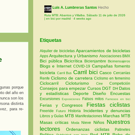
Luis A. Lumbreras Santos
Hecho
Ruta MTB: Abantos y Villalba. Sábado 11 de julio de 2026
| en bici por madrid
·
4 weeks ago
Etiquetas
Aparcamientos de bicicletas
Alquiler de bicicletas
Arquitectura y Urbanismo
Apps
Asociaciones
BMX
e
Bici pública
Bicicrítica
Bicienjambre
Bicimensajeros
Blogs e Internet
Campañas fomento
COVID-19
Carril bici
bicicleta
Casco
Cercanías
Carril Bus
Ciclismo de carretera
Renfe
Ciclismo en femenino
Ciclocarril
Cicloturismo
Competición
Cine
lgunas porque
Consejos para empezar
Cursos
DGT
Datos
DH
to del año en
y estadísticas
Deporte
Diseño
Encuestas
 nunca son los
Excursiones
Falsos mitos
Exposiciones
Famosos en bici
sona distinta
Fiestas ciclistas
Ferias y Congresos
ez, para re-
Incidentes y denuncias
Freeride
Historia
Futuro
MTB
Marchas MTB
Libros y Guías
Manifestaciones
Nuestros
Masas críticas
Niños
Nieve
Moda
lectores
Ordenanzas ciclistas
Patinetes
Política
Red MTB
Robo de
Publicidad con bicis