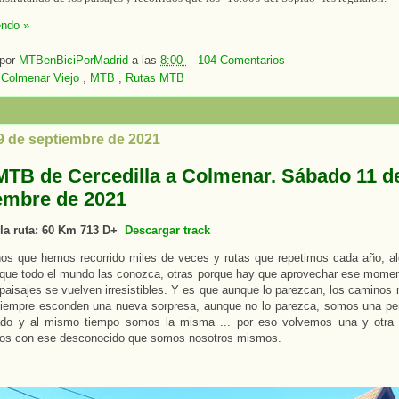
endo »
 por
MTBenBiciPorMadrid
a las
8:00
104 Comentarios
:
Colmenar Viejo
,
MTB
,
Rutas MTB
 9 de septiembre de 2021
MTB de Cercedilla a Colmenar. Sábado 11 d
embre de 2021
 la ruta: 60 Km 713 D+
Descargar track
os que hemos recorrido miles de veces y rutas que repetimos cada año, a
que todo el mundo las conozca, otras porque hay que aprovechar ese momen
 paisajes se vuelven irresistibles. Y es que aunque lo parezcan, los caminos
iempre esconden una nueva sorpresa, aunque no lo parezca, somos una per
do y al mismo tiempo somos la misma ... por eso volvemos una y otra v
nos con ese desconocido que somos nosotros mismos.