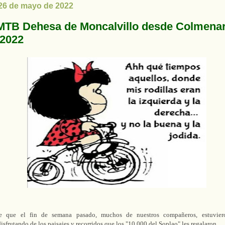
 26 de mayo de 2022
MTB Dehesa de Moncalvillo desde Colmenar
2022
 que el fin de semana pasado, muchos de nuestros compañeros, estuviero
isfrutando de los paisajes y recorridos que los "10.000 del Soplao" les regalaron.