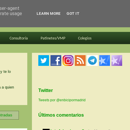
user-agent
erate usage
LEARN MORE
GOT IT
Consultoría
Patinetes/VMP
Colegios
y te lo
a a quien
Twitter
Tweets por @enbicipormadrid
ntradas
Últimos comentarios