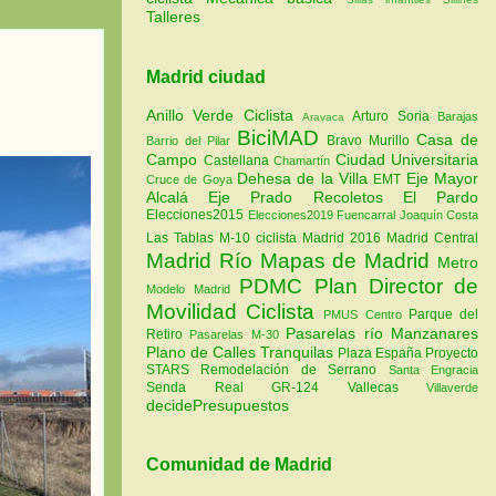
Talleres
Madrid ciudad
Anillo Verde Ciclista
Arturo Soria
Barajas
Aravaca
BiciMAD
Casa de
Bravo Murillo
Barrio del Pilar
Campo
Ciudad Universitaria
Castellana
Chamartín
Dehesa de la Villa
Eje Mayor
EMT
Cruce de Goya
Alcalá
Eje Prado Recoletos
El Pardo
Elecciones2015
Elecciones2019
Fuencarral
Joaquín Costa
Las Tablas
M-10 ciclista
Madrid 2016
Madrid Central
Madrid Río
Mapas de Madrid
Metro
PDMC Plan Director de
Modelo Madrid
Movilidad Ciclista
Parque del
PMUS Centro
Pasarelas río Manzanares
Retiro
Pasarelas M-30
Plano de Calles Tranquilas
Plaza España
Proyecto
STARS
Remodelación de Serrano
Santa Engracia
Senda Real GR-124
Vallecas
Villaverde
decidePresupuestos
Comunidad de Madrid