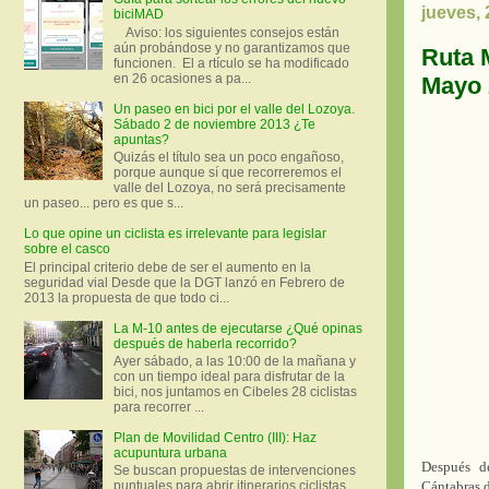
jueves,
biciMAD
Aviso: los siguientes consejos están
aún probándose y no garantizamos que
Ruta 
funcionen. El a rtículo se ha modificado
en 26 ocasiones a pa...
Mayo 
Un paseo en bici por el valle del Lozoya.
Sábado 2 de noviembre 2013 ¿Te
apuntas?
Quizás el título sea un poco engañoso,
porque aunque sí que recorreremos el
valle del Lozoya, no será precisamente
un paseo... pero es que s...
Lo que opine un ciclista es irrelevante para legislar
sobre el casco
El principal criterio debe de ser el aumento en la
seguridad vial Desde que la DGT lanzó en Febrero de
2013 la propuesta de que todo ci...
La M-10 antes de ejecutarse ¿Qué opinas
después de haberla recorrido?
Ayer sábado, a las 10:00 de la mañana y
con un tiempo ideal para disfrutar de la
bici, nos juntamos en Cibeles 28 ciclistas
para recorrer ...
Plan de Movilidad Centro (III): Haz
acupuntura urbana
Después
de
Se buscan propuestas de intervenciones
Cántabras
d
puntuales para abrir itinerarios ciclistas