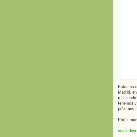
Estamos ca
Madrid, en
realizando
tenemos ya
próximos 
Por el mom
seguir ley