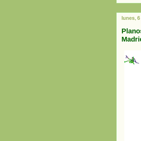
lunes, 
Plano
Madri