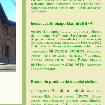
bicicletas
Rutas nocturnas
Rutas y KDDs
Salud
Seguridad ciclista
Talleres
Trial
Turismo
accidentes
intermodalidad
Iniciativas EnbiciporMadrid / EBxM
Acción ciudadana
Banco
Asociación EnBiciPorMadrid
de pruebas
BiciFindes
BiciViernes
Biciencia
Blogs e Internet
CiclistasMolestos
Comunicados
Consejos para empezar
Elecciones2015
Cruce de Goya
Incidentes y denuncias
En bici al trabajo
Encuestas
Nuestros lectores
Informe Liberty
PMUS Centro
Propuestas
Plano de Calles Tranquilas
Peráltez
Relato usuario
Proyecto Bicisur
Puntos Negros
Rutas MTB
BiciFindes
Reuniones
biciactivismo
enbicipormadrid
Banco de pruebas de material ciclista
Bicicletas eléctricas
29 pulgadas
Bicis
Casco
Bicis urbanas
reclinadas
Cambios
Cámaras
Luces
Material
Espejos
Filtros y mascarillas
Frenos
Fixie
ciclista
Mecánica básica
Sillas infantiles
Sillines