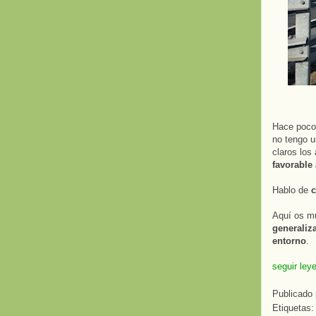
Hace poco 
no tengo un
claros los
favorable 
Hablo de
c
Aquí os mu
generaliz
entorno
.
seguir ley
Publicado
Etiquetas