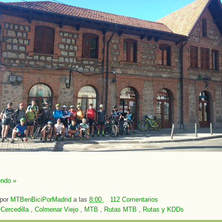
endo »
 por
MTBenBiciPorMadrid
a las
8:00
112 Comentarios
:
Cercedilla
,
Colmenar Viejo
,
MTB
,
Rutas MTB
,
Rutas y KDDs