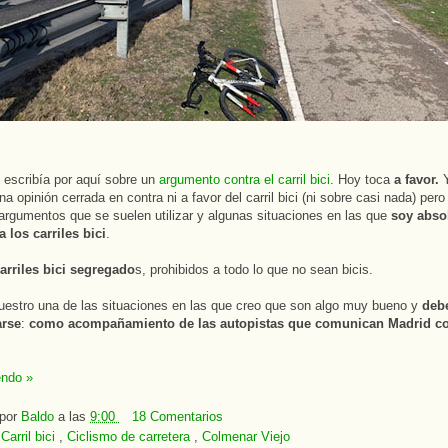
escribía por aquí sobre un
argumento contra el carril bici
. Hoy toca
a favor.
Y
a opinión cerrada en contra ni a favor del carril bici (ni sobre casi nada) per
 argumentos que se suelen utilizar y algunas situaciones en las que
soy abso
a los carriles bici
.
arriles bici segregado
s, prohibidos a todo lo que no sean bicis.
estro una de las situaciones en las que creo que son algo muy bueno y
deb
arse
:
como acompañamiento de las autopistas que comunican Madrid c
endo »
 por
Baldo
a las
9:00
18 Comentarios
:
Carril bici
,
Ciclismo de carretera
,
Colmenar Viejo