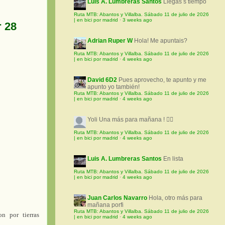
Luis A. Lumbreras Santos
Llegas s tiempo
Ruta MTB: Abantos y Villalba. Sábado 11 de julio de 2026
| en bici por madrid
·
3 weeks ago
 28
Adrian Ruper W
Hola! Me apuntais?
Ruta MTB: Abantos y Villalba. Sábado 11 de julio de 2026
| en bici por madrid
·
4 weeks ago
David 6D2
Pues aprovecho, te apunto y me
apunto yo también!
Ruta MTB: Abantos y Villalba. Sábado 11 de julio de 2026
| en bici por madrid
·
4 weeks ago
Yoli
Una más para mañana ! 🚵‍♀️
Ruta MTB: Abantos y Villalba. Sábado 11 de julio de 2026
| en bici por madrid
·
4 weeks ago
Luis A. Lumbreras Santos
En lista
Ruta MTB: Abantos y Villalba. Sábado 11 de julio de 2026
| en bici por madrid
·
4 weeks ago
Juan Carlos Navarro
Hola, otro más para
mañana porfi
Ruta MTB: Abantos y Villalba. Sábado 11 de julio de 2026
n por tierras
| en bici por madrid
·
4 weeks ago