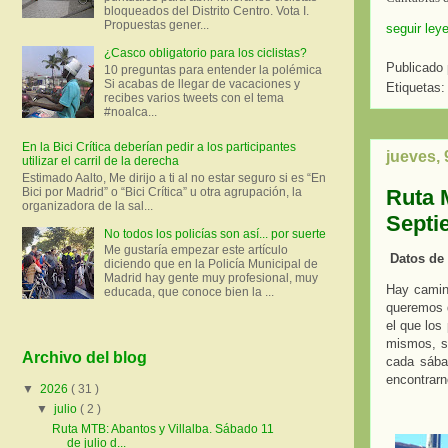
bloqueados del Distrito Centro. Vota I.
Propuestas gener...
seguir ley
¿Casco obligatorio para los ciclistas?
Publicado
10 preguntas para entender la polémica
Si acabas de llegar de vacaciones y
Etiquetas
recibes varios tweets con el tema
#noalca...
En la Bici Crítica deberían pedir a los participantes
jueves,
utilizar el carril de la derecha
Estimado Aalto, Me dirijo a ti al no estar seguro si es “En
Ruta 
Bici por Madrid” o “Bici Crítica” u otra agrupación, la
organizadora de la sal...
Septi
No todos los policías son así... por suerte
Me gustaría empezar este artículo
Datos de
diciendo que en la Policía Municipal de
Madrid hay gente muy profesional, muy
Hay camin
educada, que conoce bien la ...
queremos 
el que los
mismos, s
Archivo del blog
cada sába
encontrar
▼
2026
( 31 )
▼
julio
( 2 )
Ruta MTB: Abantos y Villalba. Sábado 11
de julio d...