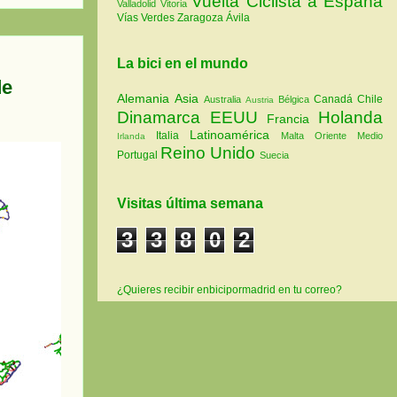
Vuelta Ciclista a España
Valladolid
Vitoria
Vías Verdes
Zaragoza
Ávila
La bici en el mundo
de
Alemania
Asia
Canadá
Chile
Australia
Bélgica
Austria
Dinamarca
EEUU
Holanda
Francia
Latinoamérica
Italia
Malta
Oriente Medio
Irlanda
Reino Unido
Portugal
Suecia
Visitas última semana
3
3
8
0
2
¿Quieres recibir enbicipormadrid en tu correo?