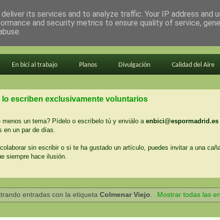
deliver its services and to analyze traffic. Your IP address and 
formance and security metrics to ensure quality of service, gen
abuse.
En bici al trabajo
Planos
Divulgación
Calidad del Aire
 lo escriben exclusivamente voluntarios
menos un tema? Pídelo o escríbelo tú y enviálo a
enbici@espormadrid.es
 en un par de días.
colaborar sin escribir o si te ha gustado un artículo, puedes invitar a una cañ
ue siempre hace ilusión.
trando entradas con la etiqueta
Colmenar Viejo
.
Mostrar todas las e