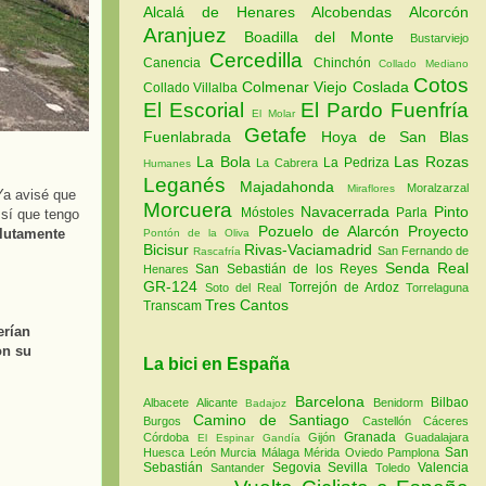
Alcalá de Henares
Alcobendas
Alcorcón
Aranjuez
Boadilla del Monte
Bustarviejo
Cercedilla
Canencia
Chinchón
Collado Mediano
Cotos
Colmenar Viejo
Coslada
Collado Villalba
El Escorial
El Pardo
Fuenfría
El Molar
Getafe
Fuenlabrada
Hoya de San Blas
La Bola
Las Rozas
La Pedriza
La Cabrera
Humanes
Leganés
Majadahonda
Moralzarzal
Miraflores
a avisé que
Morcuera
Navacerrada
Pinto
Móstoles
Parla
o sí que tengo
Pozuelo de Alarcón
Proyecto
lutamente
Pontón de la Oliva
Bicisur
Rivas-Vaciamadrid
San Fernando de
Rascafría
Senda Real
San Sebastián de los Reyes
Henares
GR-124
Torrejón de Ardoz
Soto del Real
Torrelaguna
Tres Cantos
Transcam
erían
on su
La bici en España
Barcelona
Bilbao
Albacete
Alicante
Benidorm
Badajoz
Camino de Santiago
Burgos
Castellón
Cáceres
Granada
Córdoba
Gijón
Guadalajara
El Espinar
Gandía
San
Huesca
León
Murcia
Málaga
Mérida
Oviedo
Pamplona
Sebastián
Segovia
Sevilla
Valencia
Santander
Toledo