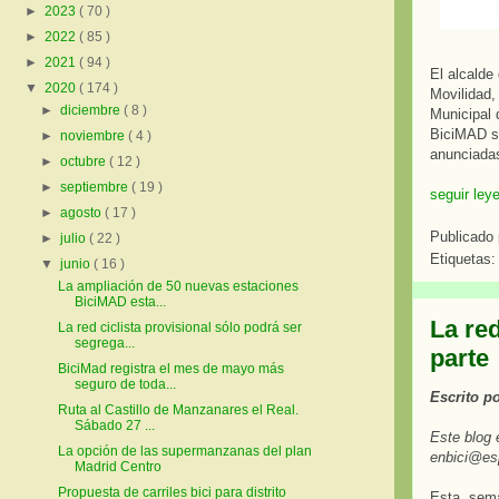
►
2023
( 70 )
►
2022
( 85 )
►
2021
( 94 )
El alcalde
▼
2020
( 174 )
Movilidad,
►
diciembre
( 8 )
Municipal 
BiciMAD s
►
noviembre
( 4 )
anunciadas
►
octubre
( 12 )
►
septiembre
( 19 )
seguir ley
►
agosto
( 17 )
Publicado
►
julio
( 22 )
Etiquetas
▼
junio
( 16 )
La ampliación de 50 nuevas estaciones
BiciMAD esta...
La red
La red ciclista provisional sólo podrá ser
segrega...
parte
BiciMad registra el mes de mayo más
seguro de toda...
Escrito p
Ruta al Castillo de Manzanares el Real.
Sábado 27 ...
Este blog 
La opción de las supermanzanas del plan
enbici@es
Madrid Centro
Propuesta de carriles bici para distrito
Esta sema