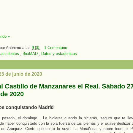
endo »
 por
Anónimo
a las
9:00
1 Comentario
:
accidentes
,
BiciMAD
,
Datos y estadísticas
25 de junio de 2020
al Castillo de Manzanares el Real. Sábado 2
 de 2020
s conquistando Madrid
 pasado, el domingo… La hicieras cuando la hicieras, seguro que te lle
l de haber conquistado con la sola fuerza de tus piernas y el suave deslizar d
o de Aranjuez. Cierto que costó lo suyo: La Marañosa, y sobre todo, el P