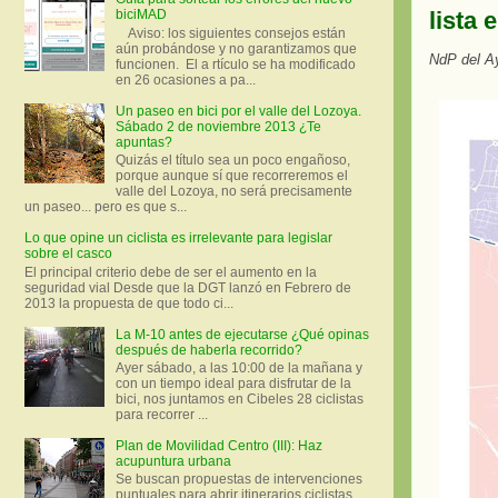
lista 
biciMAD
Aviso: los siguientes consejos están
aún probándose y no garantizamos que
NdP del A
funcionen. El a rtículo se ha modificado
en 26 ocasiones a pa...
Un paseo en bici por el valle del Lozoya.
Sábado 2 de noviembre 2013 ¿Te
apuntas?
Quizás el título sea un poco engañoso,
porque aunque sí que recorreremos el
valle del Lozoya, no será precisamente
un paseo... pero es que s...
Lo que opine un ciclista es irrelevante para legislar
sobre el casco
El principal criterio debe de ser el aumento en la
seguridad vial Desde que la DGT lanzó en Febrero de
2013 la propuesta de que todo ci...
La M-10 antes de ejecutarse ¿Qué opinas
después de haberla recorrido?
Ayer sábado, a las 10:00 de la mañana y
con un tiempo ideal para disfrutar de la
bici, nos juntamos en Cibeles 28 ciclistas
para recorrer ...
Plan de Movilidad Centro (III): Haz
acupuntura urbana
Se buscan propuestas de intervenciones
puntuales para abrir itinerarios ciclistas