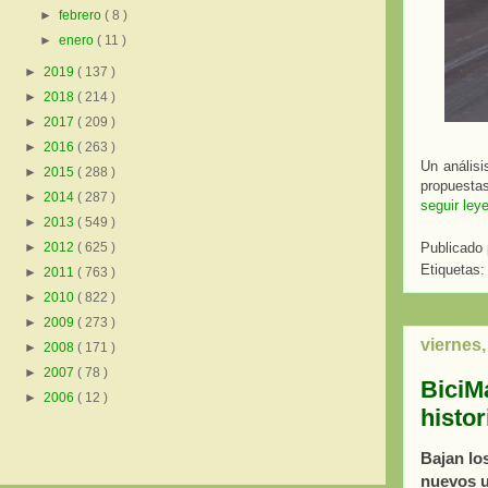
►
febrero
( 8 )
►
enero
( 11 )
►
2019
( 137 )
►
2018
( 214 )
►
2017
( 209 )
►
2016
( 263 )
Un análisi
►
2015
( 288 )
propuestas
►
2014
( 287 )
seguir ley
►
2013
( 549 )
Publicado
►
2012
( 625 )
Etiquetas
►
2011
( 763 )
►
2010
( 822 )
►
2009
( 273 )
viernes,
►
2008
( 171 )
►
2007
( 78 )
BiciM
►
2006
( 12 )
histor
Bajan lo
nuevos u