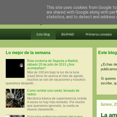
This site uses cookies from Google to 
are shared with Google along with per
en bici por madrid
statistics, and to detect and address 
Este blog
BiciMAD
Primeros consejos
Lo mejor de la semana
Este blog
Ruta nocturna de Segovia a Madrid,
¿Echas de 
sábado 20 de julio de 2013 ¿Nos
acompañas?
publicamos
Más de 100 km bajo la luz de la luna
(casi) llena Se acerca el mes de agosto,
Si quieres 
muchos se van de vacaciones y nosotros
escribe, q
queremos despedir ...
Como centrar una rueda: tensado de
radios
Mecánica básica de supervivencia ciclista
A veces no hay más remedio. Por mucho
lunes, 2
que queramos ignorarlo, la rueda se
mueve claramente ...
La am
Guía para sortear los errores del nuevo