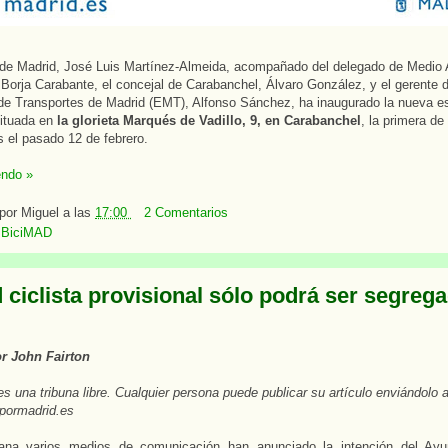
 de Madrid, José Luis Martínez-Almeida, acompañado del delegado de Medio
 Borja Carabante, el concejal de Carabanchel, Álvaro González, y el gerente
de Transportes de Madrid (EMT), Alfonso Sánchez, ha inaugurado la nueva e
ituada en
la glorieta Marqués de Vadillo, 9, en Carabanchel
, la primera de
 el pasado 12 de febrero.
endo »
 por
Miguel
a las
17:00
2 Comentarios
:
BiciMAD
 ciclista provisional sólo podrá ser segreg
or John Fairton
es una tribuna libre. Cualquier persona puede publicar su artículo enviándolo 
pormadrid.es
na varios medios de comunicación han anunciado la intención del Ayu