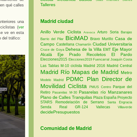
Talleres
 en qué calles
Madrid ciudad
nteriores una
iclistas (
ver
Anillo Verde Ciclista
Arturo Soria
Barajas
se ve en esta
Aravaca
BiciMAD
 del tráfico:
Casa de
Bravo Murillo
Barrio del Pilar
Campo
Ciudad Universitaria
Castellana
Chamartín
Dehesa de la Villa
Eje Mayor
EMT
Cruce de Goya
Alcalá
Eje Prado Recoletos
El Pardo
Elecciones2015
Elecciones2019
Fuencarral
Joaquín Costa
Las Tablas
M-10 ciclista
Madrid 2016
Madrid Central
Madrid Río
Mapas de Madrid
Metro
PDMC Plan Director de
Modelo Madrid
Movilidad Ciclista
Parque del
PMUS Centro
Pasarelas río Manzanares
Retiro
Pasarelas M-30
Plano de Calles Tranquilas
Plaza España
Proyecto
STARS
Remodelación de Serrano
Santa Engracia
Senda Real GR-124
Vallecas
Villaverde
decidePresupuestos
Comunidad de Madrid