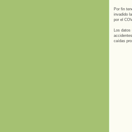
Por fin te
invadido l
por el COV
Los datos 
accidentes
caídas pro