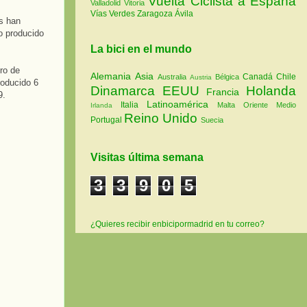
Vuelta Ciclista a España
Valladolid
Vitoria
Vías Verdes
Zaragoza
Ávila
as han
o producido
La bici en el mundo
ro de
Alemania
Asia
Canadá
Chile
Australia
Bélgica
Austria
roducido 6
Dinamarca
EEUU
Holanda
Francia
9.
Latinoamérica
Italia
Malta
Oriente Medio
Irlanda
Reino Unido
Portugal
Suecia
Visitas última semana
3
3
9
0
5
¿Quieres recibir enbicipormadrid en tu correo?