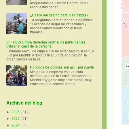
bloqueados del Distrito Centro. Vota I.
Propuestas gener...
¿Casco obligatorio para los ciclistas?
10 preguntas para entender la polémica
Si acabas de llegar de vacaciones y
recibes varios tweets con el tema
#noalca...
En la Bici Crítica deberían pedir a los participantes
utilizar el carril de la derecha
Estimado Aalto, Me dirijo a ti al no estar seguro si es “En
Bici por Madrid” o “Bici Crítica” u otra agrupación, la
organizadora de la sal...
No todos los policías son así... por suerte
Me gustaría empezar este artículo
diciendo que en la Policía Municipal de
Madrid hay gente muy profesional, muy
educada, que conoce bien la ...
Archivo del blog
►
2026
( 31 )
►
2025
( 51 )
►
2024
( 58 )