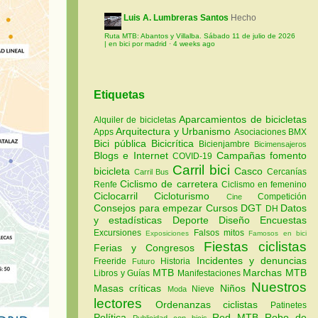
Luis A. Lumbreras Santos
Hecho
Ruta MTB: Abantos y Villalba. Sábado 11 de julio de 2026
| en bici por madrid
·
4 weeks ago
Etiquetas
Aparcamientos de bicicletas
Alquiler de bicicletas
Arquitectura y Urbanismo
Apps
Asociaciones
BMX
Bici pública
Bicicrítica
Bicienjambre
Bicimensajeros
Blogs e Internet
Campañas fomento
COVID-19
Carril bici
bicicleta
Casco
Cercanías
Carril Bus
Ciclismo de carretera
Renfe
Ciclismo en femenino
Ciclocarril
Cicloturismo
Competición
Cine
Consejos para empezar
Cursos
DGT
Datos
DH
y estadísticas
Deporte
Diseño
Encuestas
Excursiones
Falsos mitos
Exposiciones
Famosos en bici
Fiestas ciclistas
Ferias y Congresos
Incidentes y denuncias
Freeride
Historia
Futuro
MTB
Marchas MTB
Libros y Guías
Manifestaciones
Nuestros
Masas críticas
Niños
Nieve
Moda
lectores
Ordenanzas ciclistas
Patinetes
Política
Red MTB
Robo de
Publicidad con bicis