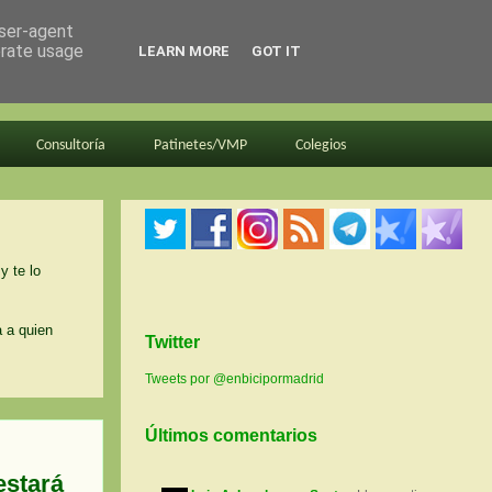
user-agent
erate usage
LEARN MORE
GOT IT
Consultoría
Patinetes/VMP
Colegios
y te lo
a a quien
Twitter
Tweets por @enbicipormadrid
Últimos comentarios
estará