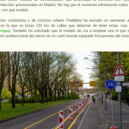
arriles-bici provisionales en Madrid. No hay por el momento información sobre
y con qué modelo.
ción cicloturista y de ciclismo urbano Pedalibre ha enviado en semanas a
 en la que se listan 132 km de calles que deberían de tener estas vías c
 mapa
). También ha solicitado que el modelo de vía a emplear sea el que 
rril unidireccional del ancho de un carril normal separado físicamente del resto