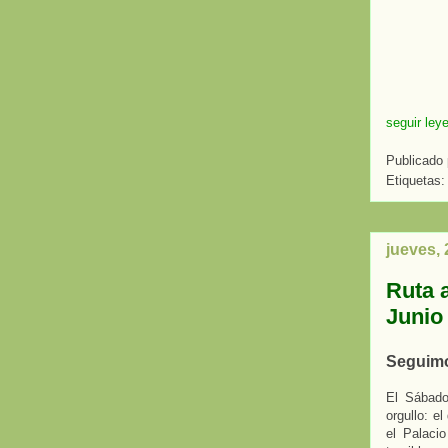
seguir ley
Publicado
Etiquetas
jueves, 
Ruta 
Junio
Seguimo
El Sábado
orgullo: e
el Palaci