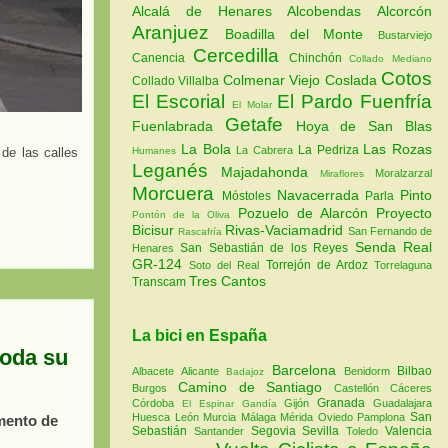
Alcalá de Henares
Alcobendas
Alcorcón
Aranjuez
Boadilla del Monte
Bustarviejo
Cercedilla
Canencia
Chinchón
Collado Mediano
Cotos
Colmenar Viejo
Coslada
Collado Villalba
El Escorial
El Pardo
Fuenfría
El Molar
Getafe
Fuenlabrada
Hoya de San Blas
La Bola
Las Rozas
La Pedriza
La Cabrera
de las calles
Humanes
Leganés
Majadahonda
Moralzarzal
Miraflores
Morcuera
Navacerrada
Pinto
Móstoles
Parla
Pozuelo de Alarcón
Proyecto
Pontón de la Oliva
Bicisur
Rivas-Vaciamadrid
San Fernando de
Rascafría
Senda Real
San Sebastián de los Reyes
Henares
GR-124
Torrejón de Ardoz
Soto del Real
Torrelaguna
Tres Cantos
Transcam
La bici en España
toda su
Barcelona
Bilbao
Albacete
Alicante
Benidorm
Badajoz
Camino de Santiago
Burgos
Castellón
Cáceres
Granada
Córdoba
Gijón
Guadalajara
El Espinar
Gandía
San
Huesca
León
Murcia
Málaga
Mérida
Oviedo
Pamplona
emento de
Sebastián
Segovia
Sevilla
Valencia
Santander
Toledo