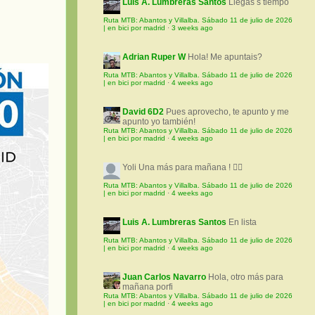
Luis A. Lumbreras Santos
Llegas s tiempo
Ruta MTB: Abantos y Villalba. Sábado 11 de julio de 2026
| en bici por madrid
·
3 weeks ago
Adrian Ruper W
Hola! Me apuntais?
Ruta MTB: Abantos y Villalba. Sábado 11 de julio de 2026
| en bici por madrid
·
4 weeks ago
David 6D2
Pues aprovecho, te apunto y me
apunto yo también!
Ruta MTB: Abantos y Villalba. Sábado 11 de julio de 2026
| en bici por madrid
·
4 weeks ago
Yoli
Una más para mañana ! 🚵‍♀️
Ruta MTB: Abantos y Villalba. Sábado 11 de julio de 2026
| en bici por madrid
·
4 weeks ago
Luis A. Lumbreras Santos
En lista
Ruta MTB: Abantos y Villalba. Sábado 11 de julio de 2026
| en bici por madrid
·
4 weeks ago
Juan Carlos Navarro
Hola, otro más para
mañana porfi
Ruta MTB: Abantos y Villalba. Sábado 11 de julio de 2026
| en bici por madrid
·
4 weeks ago