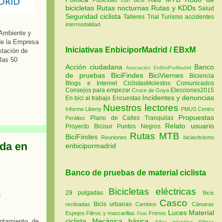
bicicletas
Rutas nocturnas
Rutas y KDDs
Salud
Seguridad ciclista
Talleres
Trial
Turismo
accidentes
intermodalidad
 Ambiente y
 de la Empresa
Iniciativas EnbiciporMadrid / EBxM
stación de
 las 50
Acción ciudadana
Banco
Asociación EnBiciPorMadrid
de pruebas
BiciFindes
BiciViernes
Biciencia
Blogs e Internet
CiclistasMolestos
Comunicados
Consejos para empezar
Elecciones2015
Cruce de Goya
Incidentes y denuncias
En bici al trabajo
Encuestas
Nuestros lectores
Informe Liberty
PMUS Centro
Propuestas
Plano de Calles Tranquilas
Peráltez
Relato usuario
Proyecto Bicisur
Puntos Negros
Rutas MTB
BiciFindes
Reuniones
biciactivismo
ada en
enbicipormadrid
Banco de pruebas de material ciclista
Bicicletas eléctricas
29 pulgadas
Bicis
a
Casco
Bicis urbanas
reclinadas
Cambios
Cámaras
Luces
Material
Espejos
Filtros y mascarillas
Frenos
Fixie
ciclista
Mecánica básica
ntamiento de
Sillas infantiles
Sillines