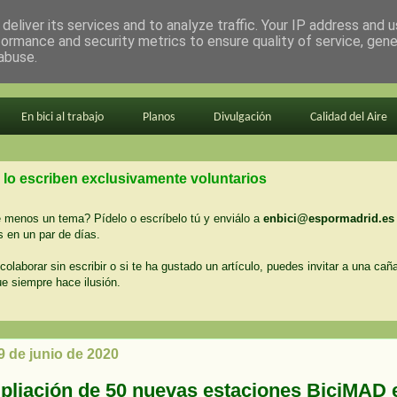
deliver its services and to analyze traffic. Your IP address and 
formance and security metrics to ensure quality of service, gen
abuse.
En bici al trabajo
Planos
Divulgación
Calidad del Aire
 lo escriben exclusivamente voluntarios
menos un tema? Pídelo o escríbelo tú y enviálo a
enbici@espormadrid.es
 en un par de días.
colaborar sin escribir o si te ha gustado un artículo, puedes invitar a una cañ
ue siempre hace ilusión.
9 de junio de 2020
pliación de 50 nuevas estaciones BiciMAD 