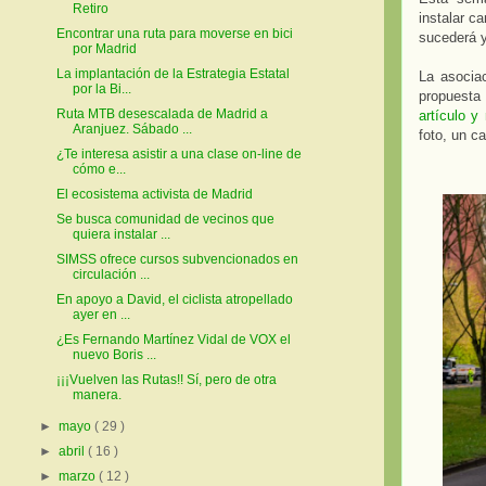
Retiro
instalar c
Encontrar una ruta para moverse en bici
sucederá 
por Madrid
La implantación de la Estrategia Estatal
La asocia
por la Bi...
propuesta
Ruta MTB desescalada de Madrid a
artículo y
Aranjuez. Sábado ...
foto, un ca
¿Te interesa asistir a una clase on-line de
cómo e...
El ecosistema activista de Madrid
Se busca comunidad de vecinos que
quiera instalar ...
SIMSS ofrece cursos subvencionados en
circulación ...
En apoyo a David, el ciclista atropellado
ayer en ...
¿Es Fernando Martínez Vidal de VOX el
nuevo Boris ...
¡¡¡Vuelven las Rutas!! Sí, pero de otra
manera.
►
mayo
( 29 )
►
abril
( 16 )
►
marzo
( 12 )