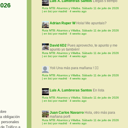
Luis A. Lumbreras Santos
Llegas s tiempo
2026
Ruta MTB: Abantos y Villalba. Sábado 11 de julio de 2026
| en bici por madrid
·
4 weeks ago
Adrian Ruper W
Hola! Me apuntais?
Ruta MTB: Abantos y Villalba. Sábado 11 de julio de 2026
| en bici por madrid
·
4 weeks ago
David 6D2
Pues aprovecho, te apunto y me
apunto yo también!
Ruta MTB: Abantos y Villalba. Sábado 11 de julio de 2026
| en bici por madrid
·
4 weeks ago
Yoli
Una más para mañana ! 🚵‍♀️
Ruta MTB: Abantos y Villalba. Sábado 11 de julio de 2026
| en bici por madrid
·
4 weeks ago
Luis A. Lumbreras Santos
En lista
Ruta MTB: Abantos y Villalba. Sábado 11 de julio de 2026
| en bici por madrid
·
4 weeks ago
obre
Juan Carlos Navarro
Hola, otro más para
la obligación
mañana porfi
Ruta MTB: Abantos y Villalba. Sábado 11 de julio de 2026
s personales
| en bici por madrid
·
4 weeks ago
 de Tráfico a