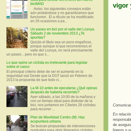
vigor
biciMAD
Aviso: los siguientes consejos están
aún probándose y no garantizamos que
funcionen. El a rtículo se ha modificado
en 26 ocasiones a pa...
Un paseo en bici por el valle del Lozoya.
Sábado 2 de noviembre 2013 ¿Te
apuntas?
Quizás el título sea un poco engañoso,
porque aunque sí que recorreremos el
valle del Lozoya, no será precisamente
un paseo... pero es que s...
Lo que opine un ciclista es irrelevante para legislar
sobre el casco
El principal criterio debe de ser el aumento en la
seguridad vial Desde que la DGT lanzó en Febrero de
2013 la propuesta de que todo ci...
La M-10 antes de ejecutarse ¿Qué opinas
después de haberla recorrido?
Ayer sábado, a las 10:00 de la mañana y
con un tiempo ideal para disfrutar de la
Comunicad
bici, nos juntamos en Cibeles 28 ciclistas
para recorrer ...
En relació
Plan de Movilidad Centro (III): Haz
responsabi
acupuntura urbana
de asegura
Se buscan propuestas de intervenciones
ligeros o 
puntuales para abrir itinerarios ciclistas