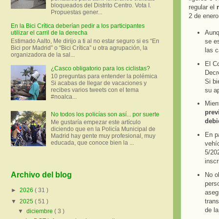
bloqueados del Distrito Centro. Vota I.
regular el
Propuestas gener...
2 de ener
En la Bici Crítica deberían pedir a los participantes
Aunqu
utilizar el carril de la derecha
Estimado Aalto, Me dirijo a ti al no estar seguro si es “En
se es
Bici por Madrid” o “Bici Crítica” u otra agrupación, la
las c
organizadora de la sal...
El Co
¿Casco obligatorio para los ciclistas?
Decr
10 preguntas para entender la polémica
Si bi
Si acabas de llegar de vacaciones y
su a
recibes varios tweets con el tema
#noalca...
Mient
prev
No todos los policías son así... por suerte
debi
Me gustaría empezar este artículo
diciendo que en la Policía Municipal de
En pa
Madrid hay gente muy profesional, muy
educada, que conoce bien la ...
vehíc
5/202
inscr
Archivo del blog
No o
pers
►
2026
( 31 )
asegu
trans
▼
2025
( 51 )
de la
▼
diciembre
( 3 )