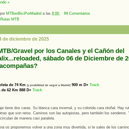
endo »
 por
MTBenBiciPorMadrid
a las
8:00
89 Comentarios
:
Rutas MTB
4 de diciembre de 2025
MTB/Gravel por los Canales y el Cañón del
lix...reloaded, sábado 06 de Diciembre de 
 acompañas?
pleta de
7
4 Km
900 m
D+
Track
(y
posibilidad de seguir a Madrid)
a de 62 Km 888 D+
Track
je tiene dos caras. Su blanca cara invernal, y su colorida cara otoñal. Hay r
tras que son retos. Caminos son las autopistas, pero también los senderos.
 circulan de manera casi paralela.
a os proponemos volver a una zona muy divertida, si te sales de los camin