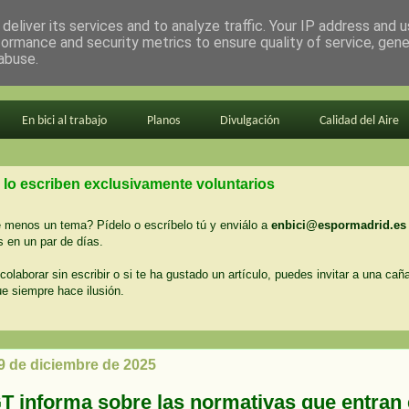
deliver its services and to analyze traffic. Your IP address and 
formance and security metrics to ensure quality of service, gen
abuse.
En bici al trabajo
Planos
Divulgación
Calidad del Aire
 lo escriben exclusivamente voluntarios
menos un tema? Pídelo o escríbelo tú y enviálo a
enbici@espormadrid.es
 en un par de días.
colaborar sin escribir o si te ha gustado un artículo, puedes invitar a una cañ
ue siempre hace ilusión.
29 de diciembre de 2025
T informa sobre las normativas que entran