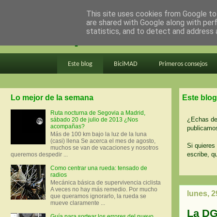
This site uses cookies from Google to 
are shared with Google along with per
en bici por madrid
statistics, and to detect and address 
Este blog
BiciMAD
Primeros consejos
Lo mejor de la semana
Este blog
Ruta nocturna de Segovia a Madrid,
¿Echas de 
sábado 20 de julio de 2013 ¿Nos
acompañas?
publicamos
Más de 100 km bajo la luz de la luna
(casi) llena Se acerca el mes de agosto,
Si quieres 
muchos se van de vacaciones y nosotros
escribe, q
queremos despedir ...
Como centrar una rueda: tensado de
radios
Mecánica básica de supervivencia ciclista
A veces no hay más remedio. Por mucho
lunes, 
que queramos ignorarlo, la rueda se
mueve claramente ...
La DG
Guía para sortear los errores del nuevo