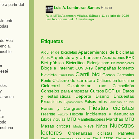
o a partir del
Luis A. Lumbreras Santos
Hecho
Ruta MTB: Abantos y Villalba. Sábado 11 de julio de 2026
| en bici por madrid
·
4 weeks ago
almente
todas
ido Real
Etiquetas
encia.
posible
Aparcamientos de bicicletas
Alquiler de bicicletas
Arquitectura y Urbanismo
Apps
Asociaciones
BMX
Bici pública
Bicicrítica
Bicienjambre
Bicimensajeros
ón
Blogs e Internet
Campañas fomento
COVID-19
 esté
Carril bici
bicicleta
Casco
Cercanías
Carril Bus
Ciclismo de carretera
Renfe
Ciclismo en femenino
Ciclocarril
Cicloturismo
ados
Competición
Cine
Consejos para empezar
Cursos
DGT
Datos
y
DH
y estadísticas
Deporte
Diseño
Encuestas
zarse su
Excursiones
Falsos mitos
Exposiciones
Famosos en bici
Fiestas ciclistas
Ferias y Congresos
d
Incidentes y denuncias
Freeride
Historia
Futuro
tar
MTB
Marchas MTB
Libros y Guías
Manifestaciones
iodo
Nuestros
Masas críticas
Niños
Nieve
Moda
nsitoria
lectores
Ordenanzas ciclistas
Patinetes
Política
Red MTB
Robo de
Publicidad con bicis