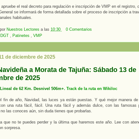
apruebe el real decreto para regulación e inscripción de VMP en el registro,
General se informará de forma detallada sobre el proceso de inscripción a tra
anales habituales.
 por
Nuestros Lectores
a las
10:30
0 Comentarios
:
DGT
,
Patinetes
,
VMP
11 de diciembre de 2025
Navideña a Morata de Tajuña: Sábado 13 de
mbre de 2025
l Lineal de 62 Km. Desnivel 506m+.
Track de la ruta en Wikiloc
l fin de año, Navidad, las luces ya están puestas. Y qué mejor manera de 
on una ruta fácil, fácil. Una ruta fácil y además dulce, con las famosas 
 no las conoces aún, sin duda tienes que probarlas.
a que no te puedes perder y la última que haremos este año. Lee con aten
on sorpresa.