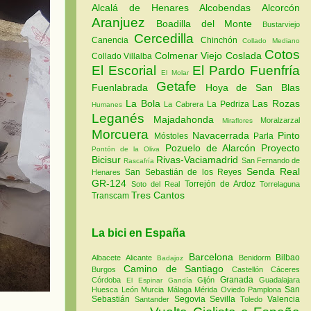
Alcalá de Henares
Alcobendas
Alcorcón
Aranjuez
Boadilla del Monte
Bustarviejo
Cercedilla
Canencia
Chinchón
Collado Mediano
Cotos
Colmenar Viejo
Coslada
Collado Villalba
El Escorial
El Pardo
Fuenfría
El Molar
Getafe
Fuenlabrada
Hoya de San Blas
La Bola
Las Rozas
La Pedriza
La Cabrera
Humanes
Leganés
Majadahonda
Moralzarzal
Miraflores
Morcuera
Navacerrada
Pinto
Móstoles
Parla
Pozuelo de Alarcón
Proyecto
Pontón de la Oliva
Bicisur
Rivas-Vaciamadrid
San Fernando de
Rascafría
Senda Real
San Sebastián de los Reyes
Henares
GR-124
Torrejón de Ardoz
Soto del Real
Torrelaguna
Tres Cantos
Transcam
La bici en España
Barcelona
Bilbao
Albacete
Alicante
Benidorm
Badajoz
Camino de Santiago
Burgos
Castellón
Cáceres
Granada
Córdoba
Gijón
Guadalajara
El Espinar
Gandía
San
Huesca
León
Murcia
Málaga
Mérida
Oviedo
Pamplona
Sebastián
Segovia
Sevilla
Valencia
Santander
Toledo