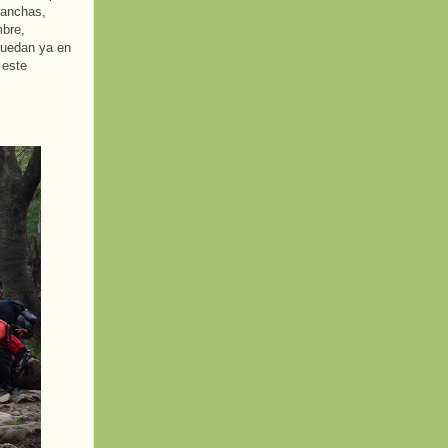
 anchas,
mbre,
quedan ya en
 este