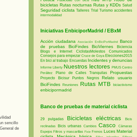
bicicletas
Rutas nocturnas
Rutas y KDDs
Salud
Seguridad ciclista
Talleres
Trial
Turismo
accidentes
intermodalidad
Iniciativas EnbiciporMadrid / EBxM
Acción ciudadana
Banco
Asociación EnBiciPorMadrid
de pruebas
BiciFindes
BiciViernes
Biciencia
Blogs e Internet
CiclistasMolestos
Comunicados
Consejos para empezar
Elecciones2015
Cruce de Goya
Incidentes y denuncias
En bici al trabajo
Encuestas
Nuestros lectores
Informe Liberty
PMUS Centro
Propuestas
Plano de Calles Tranquilas
Peráltez
Relato usuario
Proyecto Bicisur
Puntos Negros
Rutas MTB
BiciFindes
Reuniones
biciactivismo
enbicipormadrid
Banco de pruebas de material ciclista
vilidad
Bicicletas eléctricas
29 pulgadas
Bicis
un sencillo
Casco
Bicis urbanas
reclinadas
Cambios
Cámaras
 General de
Luces
Material
Espejos
Filtros y mascarillas
Frenos
Fixie
ciclista
Mecánica básica
Sillas infantiles
Sillines