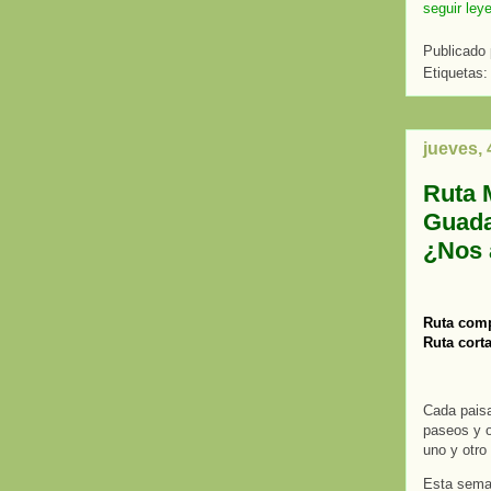
seguir ley
Publicado
Etiquetas
jueves, 
Ruta 
Guada
¿Nos
Ruta com
Ruta cort
Cada paisa
paseos y o
uno y otro
Esta seman