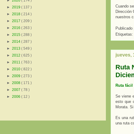
►
2020
( 174 )
Cuando se 
►
2019
( 137 )
Dirección 
►
2018
( 214 )
nuestros c
►
2017
( 209 )
►
2016
( 263 )
Publicado
Etiquetas
►
2015
( 288 )
►
2014
( 287 )
►
2013
( 549 )
jueves, 
►
2012
( 625 )
►
2011
( 763 )
Ruta 
►
2010
( 822 )
Dicie
►
2009
( 273 )
►
2008
( 171 )
Ruta fáci
►
2007
( 78 )
Se viene e
►
2006
( 12 )
esto que c
Morata. Si
Es una rut
una ruta c