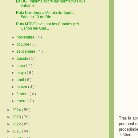
La DGT informa sobre las normativas que
entran en ...
Ruta Navideña a Morata de Tajuña:
Sábado 13 de Dic...
Ruta MTB/Gravel por los Canales y el
Cañón del Gua...
►
noviembre
( 4 )
►
octubre
( 5 )
►
septiembre
( 4 )
►
agosto
( 1 )
►
junio
( 7 )
►
mayo
( 6 )
►
abril
( 6 )
►
marzo
( 4 )
►
febrero
( 4 )
►
enero
( 7 )
►
2024
( 58 )
►
2023
( 70 )
Tras la ap
personal q
►
2022
( 85 )
procedimie
►
2021
( 94 )
Tráfico.