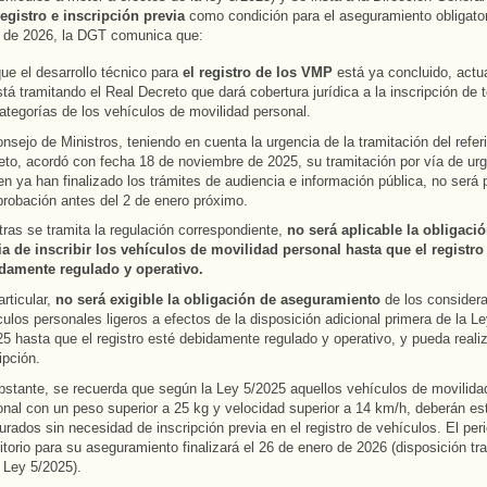
registro e inscripción previa
como condición para el aseguramiento obligatori
o de 2026, la DGT comunica que:
e el desarrollo técnico para
el registro de los VMP
está ya concluido, actu
tá tramitando el Real Decreto que dará cobertura jurídica a la inscripción de 
ategorías de los vehículos de movilidad personal.
nsejo de Ministros, teniendo en cuenta la urgencia de la tramitación del refer
eto, acordó con fecha 18 de noviembre de 2025, su tramitación por vía de urg
en ya han finalizado los trámites de audiencia e información pública, no será 
probación antes del 2 de enero próximo.
ras se tramita la regulación correspondiente,
no será aplicable la obligaci
ia de inscribir los vehículos de movilidad personal hasta que el registro
damente regulado y operativo.
rticular,
no será exigible la obligación de aseguramiento
de los consider
ulos personales ligeros a efectos de la disposición adicional primera de la Le
5 hasta que el registro esté debidamente regulado y operativo, y pueda reali
ipción.
bstante, se recuerda que según la Ley 5/2025 aquellos vehículos de movilida
onal con un peso superior a 25 kg y velocidad superior a 14 km/h, deberán es
rados sin necesidad de inscripción previa en el registro de vehículos. El per
itorio para su aseguramiento finalizará el 26 de enero de 2026 (disposición tra
 Ley 5/2025).