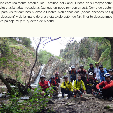
una cara realmente amable, los Caminos del Canal. Pistas en su mayor parte
cluso asfaltadas, rodadoras (aunque un poco rompepiernas). Como de costu
para visitar caminos nuevos a lugares bien conocidos (pocos rincones nos 
 descubrir) y de la mano de una vieja exploración de NikiThor te descubrimos
te paisaje muy muy cerca de Madrid.