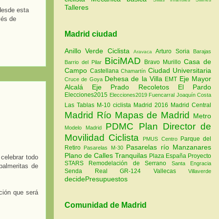
Talleres
 desde esta
vés de
Madrid ciudad
Anillo Verde Ciclista
Arturo Soria
Barajas
Aravaca
BiciMAD
Casa de
Bravo Murillo
Barrio del Pilar
Campo
Ciudad Universitaria
Castellana
Chamartín
Dehesa de la Villa
Eje Mayor
EMT
Cruce de Goya
Alcalá
Eje Prado Recoletos
El Pardo
Elecciones2015
Elecciones2019
Fuencarral
Joaquín Costa
Las Tablas
M-10 ciclista
Madrid 2016
Madrid Central
Madrid Río
Mapas de Madrid
Metro
PDMC Plan Director de
Modelo Madrid
Movilidad Ciclista
Parque del
PMUS Centro
Pasarelas río Manzanares
Retiro
Pasarelas M-30
Plano de Calles Tranquilas
Plaza España
Proyecto
celebrar todo
STARS
Remodelación de Serrano
Santa Engracia
palmeritas de
Senda Real GR-124
Vallecas
Villaverde
decidePresupuestos
ción que será
Comunidad de Madrid