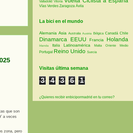
Vuelta Ciclista a España
Valladolid
Vitoria
Vías Verdes
Zaragoza
Ávila
La bici en el mundo
Alemania
Asia
Canadá
Chile
Australia
Bélgica
Austria
Dinamarca
EEUU
Holanda
Francia
Latinoamérica
Italia
Malta
Oriente Medio
Irlanda
Reino Unido
Portugal
Suecia
2025
Visitas última semana
3
4
3
6
1
¿Quieres recibir enbicipormadrid en tu correo?
utas que son
 Y a veces
os zona, pero