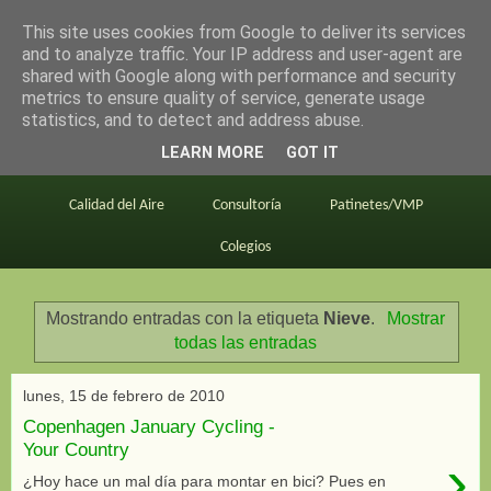
This site uses cookies from Google to deliver its services
en bici por madrid
and to analyze traffic. Your IP address and user-agent are
shared with Google along with performance and security
metrics to ensure quality of service, generate usage
statistics, and to detect and address abuse.
Este blog
BiciMAD
Primeros consejos
LEARN MORE
GOT IT
En bici al trabajo
Planos
Divulgación
Calidad del Aire
Consultoría
Patinetes/VMP
Colegios
Mostrando entradas con la etiqueta
Nieve
.
Mostrar
todas las entradas
lunes, 15 de febrero de 2010
Copenhagen January Cycling -
Your Country
›
¿Hoy hace un mal día para montar en bici? Pues en