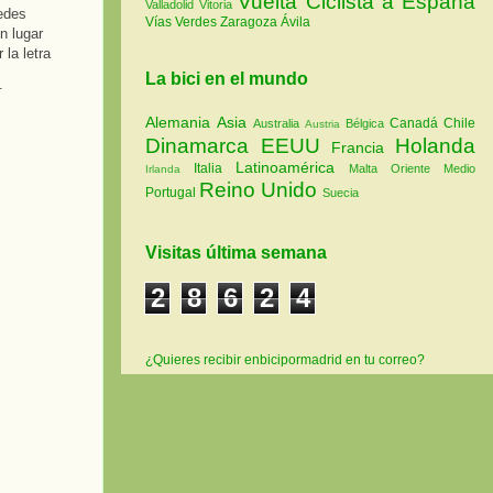
Vuelta Ciclista a España
Valladolid
Vitoria
uedes
Vías Verdes
Zaragoza
Ávila
n lugar
la letra
La bici en el mundo
i.
Alemania
Asia
Canadá
Chile
Australia
Bélgica
Austria
Dinamarca
EEUU
Holanda
Francia
Latinoamérica
Italia
Malta
Oriente Medio
Irlanda
Reino Unido
Portugal
Suecia
Visitas última semana
2
8
6
2
4
¿Quieres recibir enbicipormadrid en tu correo?