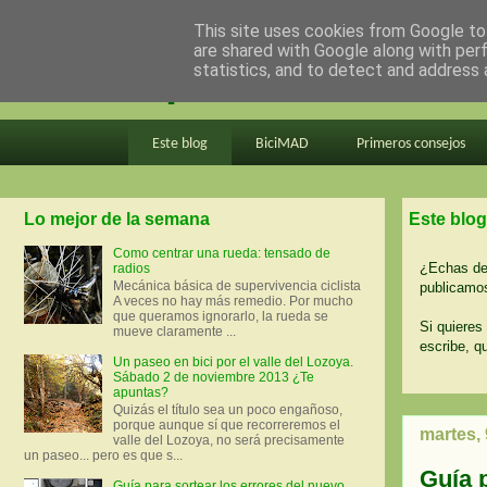
This site uses cookies from Google to 
are shared with Google along with per
en bici por madrid
statistics, and to detect and address 
Este blog
BiciMAD
Primeros consejos
Lo mejor de la semana
Este blog
Como centrar una rueda: tensado de
¿Echas de 
radios
Mecánica básica de supervivencia ciclista
publicamos
A veces no hay más remedio. Por mucho
que queramos ignorarlo, la rueda se
Si quieres 
mueve claramente ...
escribe, q
Un paseo en bici por el valle del Lozoya.
Sábado 2 de noviembre 2013 ¿Te
apuntas?
Quizás el título sea un poco engañoso,
porque aunque sí que recorreremos el
martes,
valle del Lozoya, no será precisamente
un paseo... pero es que s...
Guía 
Guía para sortear los errores del nuevo