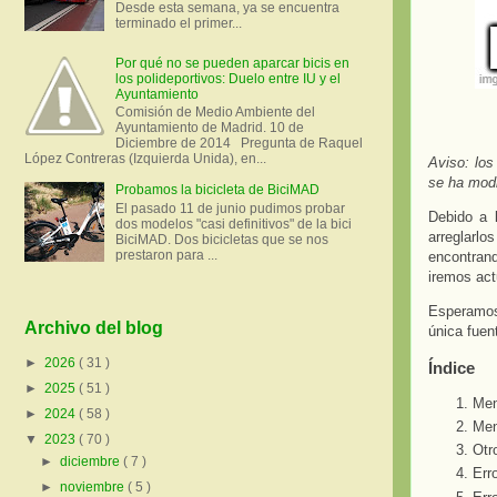
Desde esta semana, ya se encuentra
terminado el primer...
Por qué no se pueden aparcar bicis en
los polideportivos: Duelo entre IU y el
Ayuntamiento
Comisión de Medio Ambiente del
Ayuntamiento de Madrid. 10 de
Diciembre de 2014 Pregunta de Raquel
López Contreras (Izquierda Unida), en...
Aviso: lo
se ha modi
Probamos la bicicleta de BiciMAD
El pasado 11 de junio pudimos probar
Debido a l
dos modelos "casi definitivos" de la bici
arreglarlo
BiciMAD. Dos bicicletas que se nos
prestaron para ...
encontran
iremos ac
Esperamos
Archivo del blog
única fuen
►
2026
( 31 )
Índice
►
2025
( 51 )
Men
►
2024
( 58 )
Men
▼
2023
( 70 )
Otr
►
diciembre
( 7 )
Err
►
noviembre
( 5 )