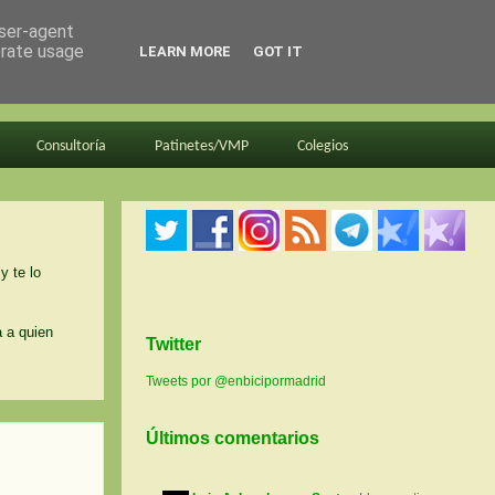
user-agent
erate usage
LEARN MORE
GOT IT
Consultoría
Patinetes/VMP
Colegios
y te lo
a a quien
Twitter
Tweets por @enbicipormadrid
Últimos comentarios