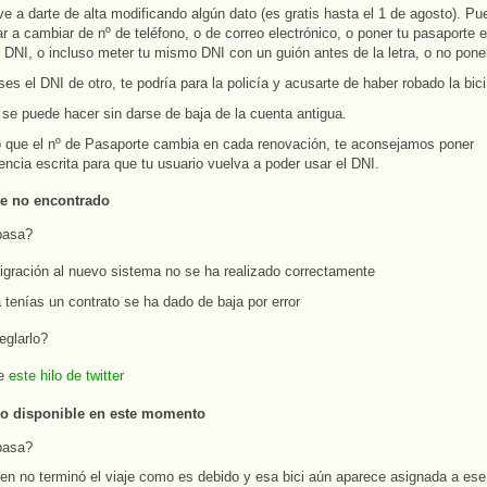
e a darte de alta modificando algún dato (es gratis hasta el 1 de agosto). P
r a cambiar de nº de teléfono, o de correo electrónico, o poner tu pasaporte e
 DNI, o incluso meter tu mismo DNI con un guión antes de la letra, o no poner 
es el DNI de otro, te podría para la policía y acusarte de haber robado la bic
 se puede hacer sin darse de baja de la cuenta antigua.
 que el nº de Pasaporte cambia en cada renovación, te aconsejamos poner
encia escrita para que tu usuario vuelva a poder usar el DNI.
nte no encontrado
pasa?
igración al nuevo sistema no se ha realizado correctamente
 tenías un contrato se ha dado de baja por error
eglarlo?
ue
este hilo de twitter
 no disponible en este momento
pasa?
ien no terminó el viaje como es debido y esa bici aún aparece asignada a ese