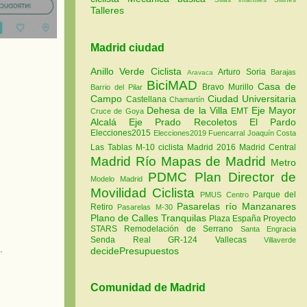
Talleres
Madrid ciudad
Anillo Verde Ciclista
Arturo Soria
Barajas
Aravaca
BiciMAD
Casa de
Bravo Murillo
Barrio del Pilar
Campo
Ciudad Universitaria
Castellana
Chamartín
Dehesa de la Villa
Eje Mayor
EMT
Cruce de Goya
Alcalá
Eje Prado Recoletos
El Pardo
Elecciones2015
Elecciones2019
Fuencarral
Joaquín Costa
Las Tablas
M-10 ciclista
Madrid 2016
Madrid Central
Madrid Río
Mapas de Madrid
Metro
PDMC Plan Director de
Modelo Madrid
Movilidad Ciclista
Parque del
PMUS Centro
Pasarelas río Manzanares
Retiro
Pasarelas M-30
Plano de Calles Tranquilas
Plaza España
Proyecto
STARS
Remodelación de Serrano
Santa Engracia
Senda Real GR-124
Vallecas
Villaverde
.
decidePresupuestos
Comunidad de Madrid