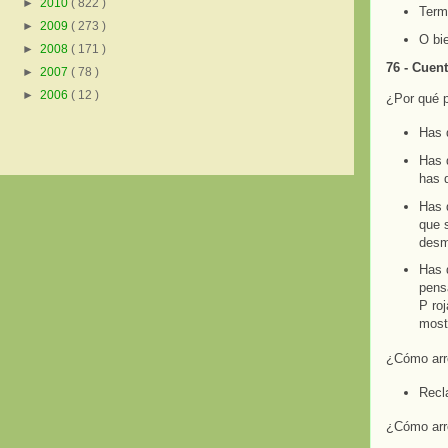
►
2010
( 822 )
Termi
►
2009
( 273 )
O bie
►
2008
( 171 )
76 - Cuen
►
2007
( 78 )
►
2006
( 12 )
¿Por qué 
Has d
Has d
has 
Has d
que 
desm
Has d
pensa
P roj
most
¿Cómo arre
Rec
¿Cómo arr