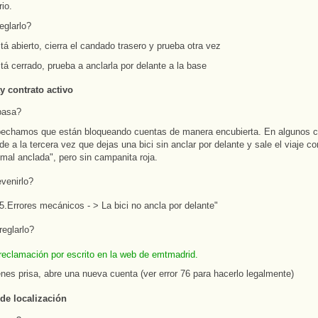
io.
eglarlo?
tá abierto, cierra el candado trasero y prueba otra vez
tá cerrado, prueba a anclarla por delante a la base
y contrato activo
pasa?
echamos que están bloqueando cuentas de manera encubierta. En algunos 
e a la tercera vez que dejas una bici sin anclar por delante y sale el viaje co
 mal anclada", pero sin campanita roja.
venirlo?
5.Errores mecánicos - > La bici no ancla por delante"
eglarlo?
reclamación por escrito en la web de emtmadrid.
enes prisa, abre una nueva cuenta (ver error 76 para hacerlo legalmente)
 de localización