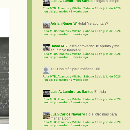
Luis A. Lumbreras Santos
Llegas s tiempo
Ruta MTB: Abantos y Villalba. Sábado 11 de julio de 2026
| en bici por madrid
·
3 weeks ago
Adrian Ruper W
Hola! Me apuntais?
Ruta MTB: Abantos y Villalba. Sábado 11 de julio de 2026
| en bici por madrid
·
3 weeks ago
David 6D2
Pues aprovecho, te apunto y me
apunto yo también!
Ruta MTB: Abantos y Villalba. Sábado 11 de julio de 2026
| en bici por madrid
·
3 weeks ago
Yoli
Una más para mañana ! 🚵‍♀️
Ruta MTB: Abantos y Villalba. Sábado 11 de julio de 2026
| en bici por madrid
·
3 weeks ago
Luis A. Lumbreras Santos
En lista
Ruta MTB: Abantos y Villalba. Sábado 11 de julio de 2026
| en bici por madrid
·
3 weeks ago
Juan Carlos Navarro
Hola, otro más para
mañana porfi
Ruta MTB: Abantos y Villalba. Sábado 11 de julio de 2026
| en bici por madrid
·
3 weeks ago