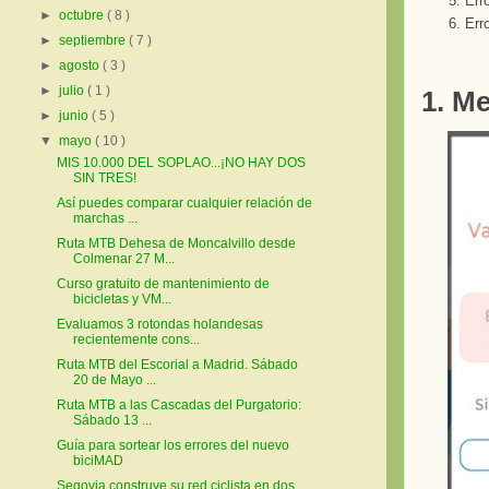
Err
►
octubre
( 8 )
Err
►
septiembre
( 7 )
►
agosto
( 3 )
►
julio
( 1 )
1. M
►
junio
( 5 )
▼
mayo
( 10 )
MIS 10.000 DEL SOPLAO...¡NO HAY DOS
SIN TRES!
Así puedes comparar cualquier relación de
marchas ...
Ruta MTB Dehesa de Moncalvillo desde
Colmenar 27 M...
Curso gratuito de mantenimiento de
bicicletas y VM...
Evaluamos 3 rotondas holandesas
recientemente cons...
Ruta MTB del Escorial a Madrid. Sábado
20 de Mayo ...
Ruta MTB a las Cascadas del Purgatorio:
Sábado 13 ...
Guía para sortear los errores del nuevo
biciMAD
Segovia construye su red ciclista en dos