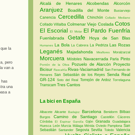
Alcalá de Henares
Alcobendas
Alcorcón
Aranjuez
Boadilla del Monte
Bustarviejo
Cercedilla
Canencia
Chinchón
Collado Mediano
Cotos
Colmenar Viejo
Coslada
Collado Villalba
El Escorial
El Pardo
Fuenfría
El Molar
Getafe
Fuenlabrada
Hoya de San Blas
La Bola
Las Rozas
La Pedriza
La Cabrera
Humanes
 que la
Leganés
Majadahonda
Moralzarzal
Miraflores
Morcuera
Navacerrada
Pinto
Móstoles
Parla
a, pero
Pozuelo de Alarcón
Proyecto
Pontón de la Oliva
la van a
Bicisur
Rivas-Vaciamadrid
San Fernando de
Rascafría
Senda Real
San Sebastián de los Reyes
Henares
GR-124
Torrejón de Ardoz
Soto del Real
Torrelaguna
y has
Tres Cantos
Transcam
stra una
pasa a
La bici en España
Barcelona
Bilbao
Albacete
Alicante
Benidorm
Badajoz
Camino de Santiago
Burgos
Castellón
Cáceres
Granada
Córdoba
Gijón
Guadalajara
El Espinar
Gandía
San
Huesca
León
Murcia
Málaga
Mérida
Oviedo
Pamplona
Sebastián
Segovia
Sevilla
Valencia
Santander
Toledo