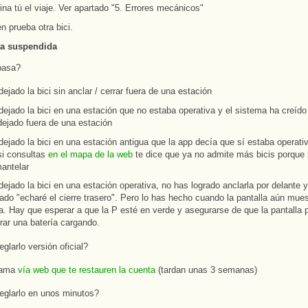
na tú el viaje. Ver apartado "5. Errores mecánicos"
n prueba otra bici.
ta suspendida
pasa?
ejado la bici sin anclar / cerrar fuera de una estación
ejado la bici en una estación que no estaba operativa y el sistema ha creído
dejado fuera de una estación
ejado la bici en una estación antigua que la app decía que sí estaba operativ
si consultas
en el mapa de la web
te dice que ya no admite más bicis porque 
antelar
ejado la bici en una estación operativa, no has logrado anclarla por delante 
do "echaré el cierre trasero". Pero lo has hecho cuando la pantalla aún mue
a. Hay que esperar a que la P esté en verde y asegurarse de que la pantalla 
rar una batería cargando.
glarlo versión oficial?
lama
vía web que te restauren la cuenta
(tardan unas 3 semanas)
eglarlo en unos minutos?