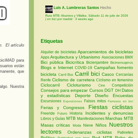
Luis A. Lumbreras Santos
Hecho
Ruta MTB: Abantos y Villalba. Sábado 11 de julio de 2026
| en bici por madrid
·
3 weeks ago
Etiquetas
n. El a
rtículo
Aparcamientos de bicicletas
Alquiler de bicicletas
Arquitectura y Urbanismo
Apps
Asociaciones
BMX
 biciMAD para
Bici pública
Bicicrítica
Bicienjambre
Bicimensajeros
usuarios están
Blogs e Internet
Campañas fomento
COVID-19
rmanente, que
Carril bici
bicicleta
Casco
Cercanías
Carril Bus
Ciclismo de carretera
Renfe
Ciclismo en femenino
Ciclocarril
Cicloturismo
Competición
Cine
algo. Nuestra
Consejos para empezar
Cursos
DGT
Datos
DH
y estadísticas
Deporte
Diseño
Encuestas
Excursiones
Falsos mitos
Exposiciones
Famosos en bici
Fiestas ciclistas
Ferias y Congresos
Incidentes y denuncias
Freeride
Historia
Futuro
MTB
Marchas MTB
Libros y Guías
Manifestaciones
Nuestros
Masas críticas
Niños
Nieve
Moda
lectores
Ordenanzas ciclistas
Patinetes
Política
Red MTB
Robo de
Publicidad con bicis