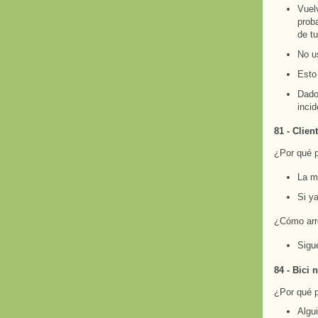
Vuelv
proba
de tu
No us
Esto
Dado
incid
81 - Clie
¿Por qué 
La m
Si ya
¿Cómo arr
Sig
84 - Bici
¿Por qué 
Algu