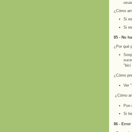
usuar
¿Cómo arr
Si es
Si es
85 - No ha
¿Por qué 
Sosp
suced
"bici
¿Cómo pre
Ver "
¿Cómo arr
Pon
Si ti
86 - Error