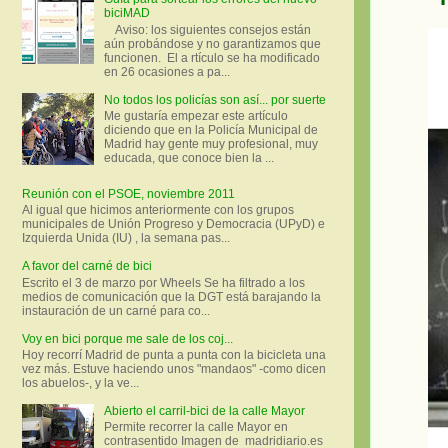
biciMAD
Aviso: los siguientes consejos están
aún probándose y no garantizamos que
funcionen. El a rtículo se ha modificado
en 26 ocasiones a pa...
No todos los policías son así... por suerte
Me gustaría empezar este artículo
diciendo que en la Policía Municipal de
Madrid hay gente muy profesional, muy
educada, que conoce bien la ...
Reunión con el PSOE, noviembre 2011
Al igual que hicimos anteriormente con los grupos
municipales de Unión Progreso y Democracia (UPyD) e
Izquierda Unida (IU) , la semana pas...
A favor del carné de bici
Escrito el 3 de marzo por Wheels Se ha filtrado a los
medios de comunicación que la DGT está barajando la
instauración de un carné para co...
Voy en bici porque me sale de los coj...
Hoy recorrí Madrid de punta a punta con la bicicleta una
vez más. Estuve haciendo unos "mandaos" -como dicen
los abuelos-, y la ve...
Abierto el carril-bici de la calle Mayor
Permite recorrer la calle Mayor en
contrasentido Imagen de madridiario.es