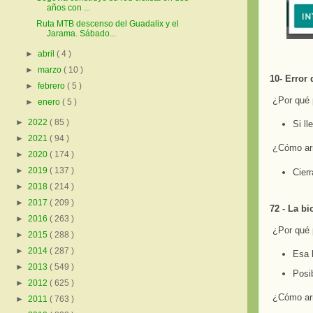
años con ...
Ruta MTB descenso del Guadalix y el
Jarama. Sábado...
►
abril
( 4 )
►
marzo
( 10 )
10- Error 
►
febrero
( 5 )
¿Por qué
►
enero
( 5 )
►
2022
( 85 )
Si l
►
2021
( 94 )
¿Cómo arr
►
2020
( 174 )
►
2019
( 137 )
Cierr
►
2018
( 214 )
►
2017
( 209 )
72 - La bi
►
2016
( 263 )
¿Por qué
►
2015
( 288 )
►
2014
( 287 )
Esa b
►
2013
( 549 )
Posi
►
2012
( 625 )
¿Cómo arr
►
2011
( 763 )