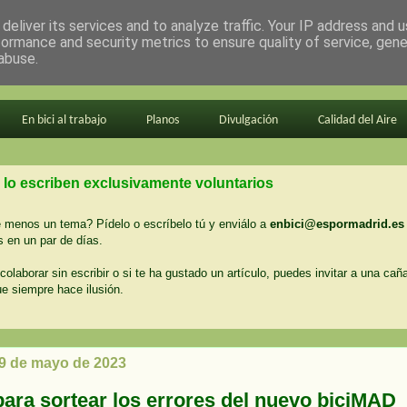
deliver its services and to analyze traffic. Your IP address and 
formance and security metrics to ensure quality of service, gen
abuse.
En bici al trabajo
Planos
Divulgación
Calidad del Aire
 lo escriben exclusivamente voluntarios
menos un tema? Pídelo o escríbelo tú y enviálo a
enbici@espormadrid.es
 en un par de días.
colaborar sin escribir o si te ha gustado un artículo, puedes invitar a una cañ
ue siempre hace ilusión.
 9 de mayo de 2023
para sortear los errores del nuevo biciMAD