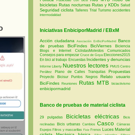
bicicletas
Rutas nocturnas
Rutas y KDDs
Salud
Seguridad ciclista
Talleres
Trial
Turismo
accidentes
intermodalidad
o
Iniciativas EnbiciporMadrid / EBxM
Acción ciudadana
Banco
Asociación EnBiciPorMadrid
de pruebas
BiciFindes
BiciViernes
Biciencia
Blogs e Internet
CiclistasMolestos
Comunicados
Consejos para empezar
Elecciones2015
Cruce de Goya
Incidentes y denuncias
En bici al trabajo
Encuestas
Nuestros lectores
Informe Liberty
PMUS Centro
Propuestas
Plano de Calles Tranquilas
Peráltez
Relato usuario
Proyecto Bicisur
Puntos Negros
Rutas MTB
BiciFindes
Reuniones
biciactivismo
enbicipormadrid
Banco de pruebas de material ciclista
Bicicletas eléctricas
29 pulgadas
Bicis
Casco
Bicis urbanas
reclinadas
Cambios
Cámaras
Luces
Material
Espejos
Filtros y mascarillas
Frenos
Fixie
ciclista
Mecánica básica
Sillas infantiles
Sillines