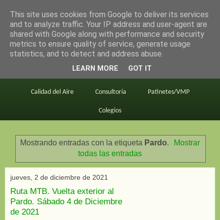
This site uses cookies from Google to deliver its services
en bici por madrid
and to analyze traffic. Your IP address and user-agent are
shared with Google along with performance and security
metrics to ensure quality of service, generate usage
statistics, and to detect and address abuse.
Este blog
BiciMAD
Primeros consejos
LEARN MORE
GOT IT
En bici al trabajo
Planos
Divulgación
Calidad del Aire
Consultoría
Patinetes/VMP
Colegios
Mostrando entradas con la etiqueta
Pardo
.
Mostrar
todas las entradas
jueves, 2 de diciembre de 2021
Ruta MTB. Vuelta exterior al
Pardo. Sábado 4 de Diciembre
de 2021