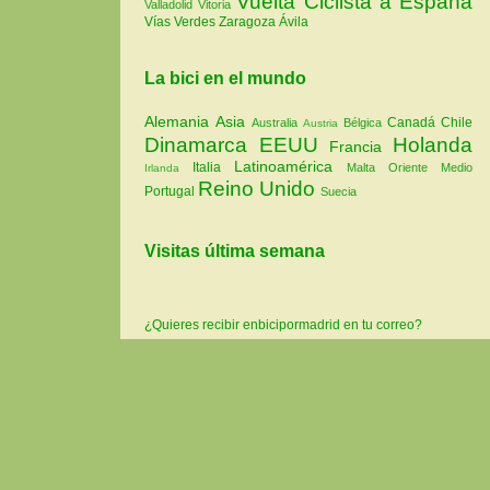
Vuelta Ciclista a España
Valladolid
Vitoria
Vías Verdes
Zaragoza
Ávila
La bici en el mundo
Alemania
Asia
Canadá
Chile
Australia
Bélgica
Austria
Dinamarca
EEUU
Holanda
Francia
Latinoamérica
Italia
Malta
Oriente Medio
Irlanda
Reino Unido
Portugal
Suecia
Visitas última semana
¿Quieres recibir enbicipormadrid en tu correo?