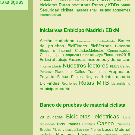
as antiguas
bicicletas
Rutas nocturnas
Rutas y KDDs
Salud
Seguridad ciclista
Talleres
Trial
Turismo
accidentes
intermodalidad
Iniciativas EnbiciporMadrid / EBxM
Acción ciudadana
Banco
Asociación EnBiciPorMadrid
de pruebas
BiciFindes
BiciViernes
Biciencia
Blogs e Internet
CiclistasMolestos
Comunicados
Consejos para empezar
Elecciones2015
Cruce de Goya
Incidentes y denuncias
En bici al trabajo
Encuestas
Nuestros lectores
Informe Liberty
PMUS Centro
Propuestas
Plano de Calles Tranquilas
Peráltez
Relato usuario
Proyecto Bicisur
Puntos Negros
Rutas MTB
BiciFindes
Reuniones
biciactivismo
enbicipormadrid
Banco de pruebas de material ciclista
Bicicletas eléctricas
29 pulgadas
Bicis
Casco
Bicis urbanas
reclinadas
Cambios
Cámaras
Luces
Material
Espejos
Filtros y mascarillas
Frenos
Fixie
ciclista
Mecánica básica
Sillas infantiles
Sillines