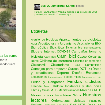
Luis A. Lumbreras Santos
Hecho
Ruta MTB: Abantos y Villalba. Sábado 11 de julio de 2026
| en bici por madrid
·
3 weeks ago
Etiquetas
Aparcamientos de bicicletas
Alquiler de bicicletas
Arquitectura y Urbanismo
Apps
Asociaciones
BMX
Bici pública
Bicicrítica
Bicienjambre
Bicimensajeros
Blogs e Internet
Campañas fomento
COVID-19
Carril bici
 a los perros
bicicleta
Casco
Cercanías
Carril Bus
ortín.
Ciclismo de carretera
Renfe
Ciclismo en femenino
uando fuera
Ciclocarril
Cicloturismo
Competición
Cine
Consejos para empezar
Cursos
DGT
Datos
DH
y estadísticas
Deporte
Diseño
Encuestas
Excursiones
Falsos mitos
Exposiciones
Famosos en bici
Fiestas ciclistas
Ferias y Congresos
Incidentes y denuncias
Freeride
Historia
Futuro
MTB
Marchas MTB
Libros y Guías
Manifestaciones
Nuestros
Masas críticas
Niños
Nieve
Moda
lectores
Ordenanzas ciclistas
Patinetes
Política
Red MTB
Robo de
Publicidad con bicis