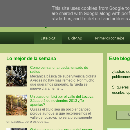
This site uses cookies from Google to 
are shared with Google along with per
en bici por madrid
statistics, and to detect and address 
Este blog
BiciMAD
Primeros consejos
Lo mejor de la semana
Este blog
Como centrar una rueda: tensado de
¿Echas de 
radios
Mecánica básica de supervivencia ciclista
publicamos
A veces no hay más remedio. Por mucho
que queramos ignorarlo, la rueda se
Si quieres 
mueve claramente ...
escribe, q
Un paseo en bici por el valle del Lozoya.
Sábado 2 de noviembre 2013 ¿Te
apuntas?
Quizás el título sea un poco engañoso,
porque aunque sí que recorreremos el
M
valle del Lozoya, no será precisamente
un paseo... pero es que s...
Guía para sortear los errores del nuevo