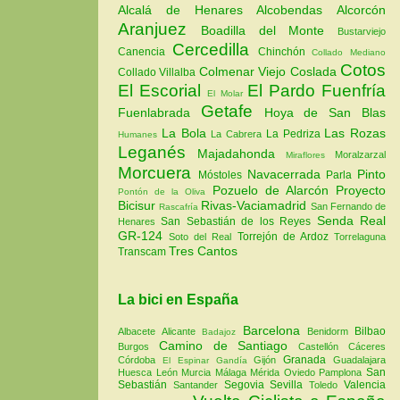
Alcalá de Henares
Alcobendas
Alcorcón
Aranjuez
Boadilla del Monte
Bustarviejo
Cercedilla
Canencia
Chinchón
Collado Mediano
Cotos
Colmenar Viejo
Coslada
Collado Villalba
El Escorial
El Pardo
Fuenfría
El Molar
Getafe
Fuenlabrada
Hoya de San Blas
La Bola
Las Rozas
La Pedriza
La Cabrera
Humanes
Leganés
Majadahonda
Moralzarzal
Miraflores
Morcuera
Navacerrada
Pinto
Móstoles
Parla
Pozuelo de Alarcón
Proyecto
Pontón de la Oliva
Bicisur
Rivas-Vaciamadrid
San Fernando de
Rascafría
Senda Real
San Sebastián de los Reyes
Henares
GR-124
Torrejón de Ardoz
Soto del Real
Torrelaguna
Tres Cantos
Transcam
La bici en España
Barcelona
Bilbao
Albacete
Alicante
Benidorm
Badajoz
Camino de Santiago
Burgos
Castellón
Cáceres
Granada
Córdoba
Gijón
Guadalajara
El Espinar
Gandía
San
Huesca
León
Murcia
Málaga
Mérida
Oviedo
Pamplona
Sebastián
Segovia
Sevilla
Valencia
Santander
Toledo