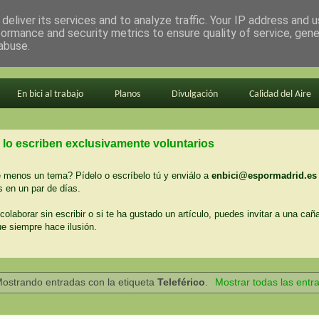
deliver its services and to analyze traffic. Your IP address and 
formance and security metrics to ensure quality of service, gen
abuse.
En bici al trabajo
Planos
Divulgación
Calidad del Aire
 lo escriben exclusivamente voluntarios
menos un tema? Pídelo o escríbelo tú y enviálo a
enbici@espormadrid.es
 en un par de días.
colaborar sin escribir o si te ha gustado un artículo, puedes invitar a una cañ
ue siempre hace ilusión.
ostrando entradas con la etiqueta
Teleférico
.
Mostrar todas las entr