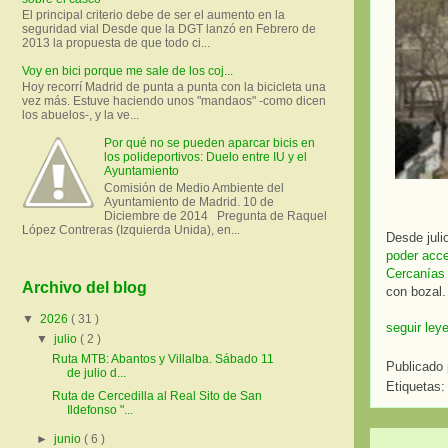
El principal criterio debe de ser el aumento en la
seguridad vial Desde que la DGT lanzó en Febrero de
2013 la propuesta de que todo ci...
Voy en bici porque me sale de los coj...
Hoy recorrí Madrid de punta a punta con la bicicleta una
vez más. Estuve haciendo unos "mandaos" -como dicen
los abuelos-, y la ve...
Por qué no se pueden aparcar bicis en
los polideportivos: Duelo entre IU y el
Ayuntamiento
Comisión de Medio Ambiente del
Ayuntamiento de Madrid. 10 de
Diciembre de 2014 Pregunta de Raquel
López Contreras (Izquierda Unida), en...
Desde jul
poder acce
Cercanías
Archivo del blog
con bozal.
▼
2026
( 31 )
seguir ley
▼
julio
( 2 )
Ruta MTB: Abantos y Villalba. Sábado 11
Publicado
de julio d...
Etiquetas
Ruta de Cercedilla al Real Sito de San
Ildefonso "...
►
junio
( 6 )