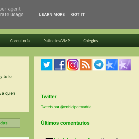
user-agent
erate usage
LEARN MORE
GOT IT
Consultoría
Patinetes/VMP
Colegios
y te lo
a a quien
Twitter
Tweets por @enbicipormadrid
adas
Últimos comentarios