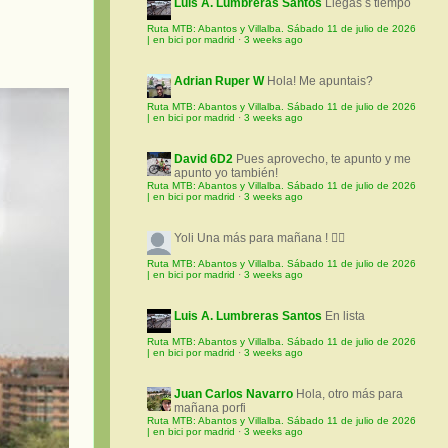
Luis A. Lumbreras Santos
Llegas s tiempo
Ruta MTB: Abantos y Villalba. Sábado 11 de julio de 2026
| en bici por madrid
·
3 weeks ago
Adrian Ruper W
Hola! Me apuntais?
Ruta MTB: Abantos y Villalba. Sábado 11 de julio de 2026
| en bici por madrid
·
3 weeks ago
David 6D2
Pues aprovecho, te apunto y me
apunto yo también!
Ruta MTB: Abantos y Villalba. Sábado 11 de julio de 2026
| en bici por madrid
·
3 weeks ago
Yoli
Una más para mañana ! 🚵‍♀️
Ruta MTB: Abantos y Villalba. Sábado 11 de julio de 2026
| en bici por madrid
·
3 weeks ago
Luis A. Lumbreras Santos
En lista
Ruta MTB: Abantos y Villalba. Sábado 11 de julio de 2026
| en bici por madrid
·
3 weeks ago
Juan Carlos Navarro
Hola, otro más para
mañana porfi
Ruta MTB: Abantos y Villalba. Sábado 11 de julio de 2026
| en bici por madrid
·
3 weeks ago