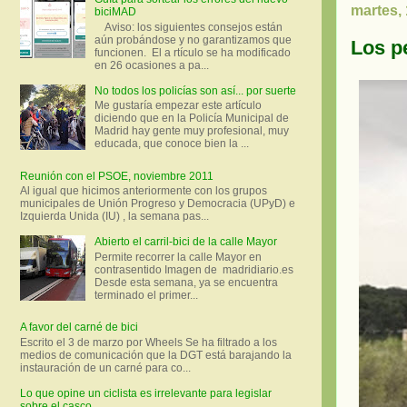
martes,
biciMAD
Aviso: los siguientes consejos están
aún probándose y no garantizamos que
Los p
funcionen. El a rtículo se ha modificado
en 26 ocasiones a pa...
No todos los policías son así... por suerte
Me gustaría empezar este artículo
diciendo que en la Policía Municipal de
Madrid hay gente muy profesional, muy
educada, que conoce bien la ...
Reunión con el PSOE, noviembre 2011
Al igual que hicimos anteriormente con los grupos
municipales de Unión Progreso y Democracia (UPyD) e
Izquierda Unida (IU) , la semana pas...
Abierto el carril-bici de la calle Mayor
Permite recorrer la calle Mayor en
contrasentido Imagen de madridiario.es
Desde esta semana, ya se encuentra
terminado el primer...
A favor del carné de bici
Escrito el 3 de marzo por Wheels Se ha filtrado a los
medios de comunicación que la DGT está barajando la
instauración de un carné para co...
Lo que opine un ciclista es irrelevante para legislar
sobre el casco