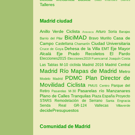
Talleres
Madrid ciudad
Anillo Verde Ciclista
Arturo Soria
Barajas
Aravaca
BiciMAD
Casa de
Bravo Murillo
Barrio del Pilar
Campo
Ciudad Universitaria
Castellana
Chamartín
Dehesa de la Villa
Eje Mayor
EMT
Cruce de Goya
Alcalá
Eje Prado Recoletos
El Pardo
Elecciones2015
Elecciones2019
Fuencarral
Joaquín Costa
Las Tablas
M-10 ciclista
Madrid 2016
Madrid Central
Madrid Río
Mapas de Madrid
Metro
PDMC Plan Director de
Modelo Madrid
Movilidad Ciclista
Parque del
PMUS Centro
Pasarelas río Manzanares
Retiro
Pasarelas M-30
Plano de Calles Tranquilas
Plaza España
Proyecto
STARS
Remodelación de Serrano
Santa Engracia
Senda Real GR-124
Vallecas
Villaverde
decidePresupuestos
Comunidad de Madrid