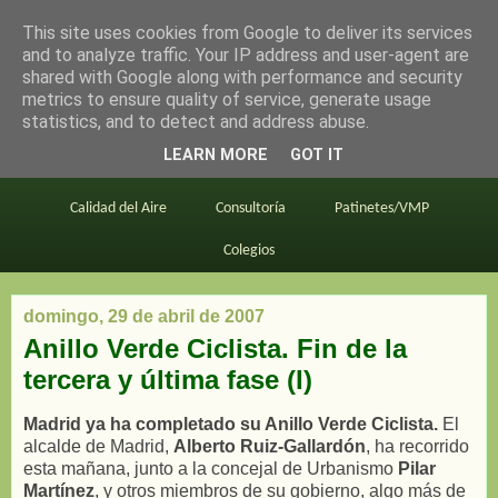
This site uses cookies from Google to deliver its services
en bici por madrid
and to analyze traffic. Your IP address and user-agent are
shared with Google along with performance and security
metrics to ensure quality of service, generate usage
statistics, and to detect and address abuse.
Este blog
BiciMAD
Primeros consejos
LEARN MORE
GOT IT
En bici al trabajo
Planos
Divulgación
Calidad del Aire
Consultoría
Patinetes/VMP
Colegios
domingo, 29 de abril de 2007
Anillo Verde Ciclista. Fin de la
tercera y última fase (I)
Madrid ya ha completado su Anillo Verde Ciclista.
El
alcalde de Madrid,
Alberto Ruiz-Gallardón
, ha recorrido
esta mañana, junto a la concejal de Urbanismo
Pilar
Martínez
, y otros miembros de su gobierno, algo más de