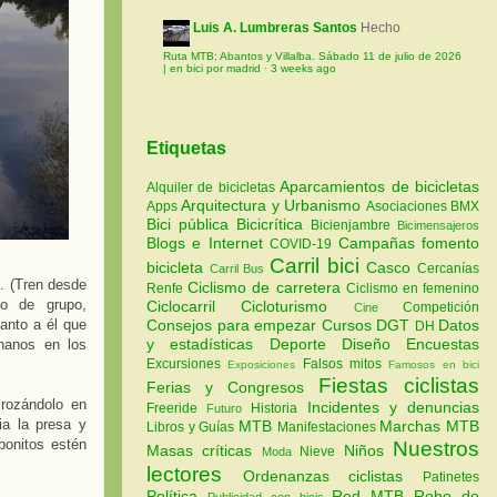
Luis A. Lumbreras Santos
Hecho
Ruta MTB: Abantos y Villalba. Sábado 11 de julio de 2026
| en bici por madrid
·
3 weeks ago
Etiquetas
Aparcamientos de bicicletas
Alquiler de bicicletas
Arquitectura y Urbanismo
Apps
Asociaciones
BMX
Bici pública
Bicicrítica
Bicienjambre
Bicimensajeros
Blogs e Internet
Campañas fomento
COVID-19
Carril bici
bicicleta
Casco
Cercanías
Carril Bus
. (Tren desde
Ciclismo de carretera
Renfe
Ciclismo en femenino
to de grupo,
Ciclocarril
Cicloturismo
Competición
Cine
Consejos para empezar
Cursos
DGT
Datos
anto a él que
DH
y estadísticas
Deporte
Diseño
Encuestas
nanos en los
Excursiones
Falsos mitos
Exposiciones
Famosos en bici
Fiestas ciclistas
Ferias y Congresos
 rozándolo en
Incidentes y denuncias
Freeride
Historia
Futuro
ia la presa y
MTB
Marchas MTB
Libros y Guías
Manifestaciones
bonitos estén
Nuestros
Masas críticas
Niños
Nieve
Moda
lectores
Ordenanzas ciclistas
Patinetes
Política
Red MTB
Robo de
Publicidad con bicis