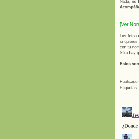
Nada, no h
Acompáñan
[Ver Nor
Las fotos 
si quieres
con tu nom
Sólo hay q
Estos som
Publicado
Etiquetas