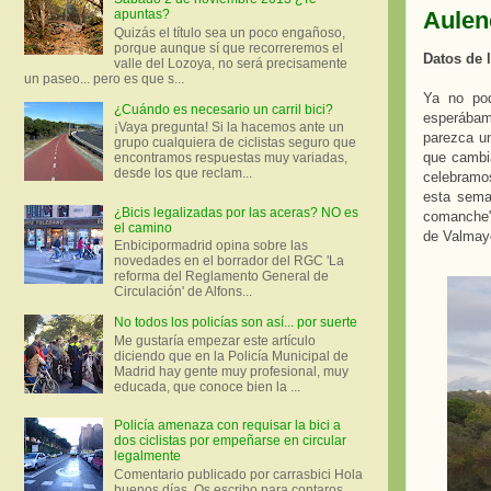
Aulen
apuntas?
Quizás el título sea un poco engañoso,
porque aunque sí que recorreremos el
Datos de 
valle del Lozoya, no será precisamente
un paseo... pero es que s...
Ya no pod
¿Cuándo es necesario un carril bici?
esperábam
¡Vaya pregunta! Si la hacemos ante un
parezca un
grupo cualquiera de ciclistas seguro que
que cambi
encontramos respuestas muy variadas,
desde los que reclam...
celebramos
esta sema
¿Bicis legalizadas por las aceras? NO es
comanche",
el camino
de Valmay
Enbicipormadrid opina sobre las
novedades en el borrador del RGC 'La
reforma del Reglamento General de
Circulación' de Alfons...
No todos los policías son así... por suerte
Me gustaría empezar este artículo
diciendo que en la Policía Municipal de
Madrid hay gente muy profesional, muy
educada, que conoce bien la ...
Policía amenaza con requisar la bici a
dos ciclistas por empeñarse en circular
legalmente
Comentario publicado por carrasbici Hola
buenos días. Os escribo para contaros