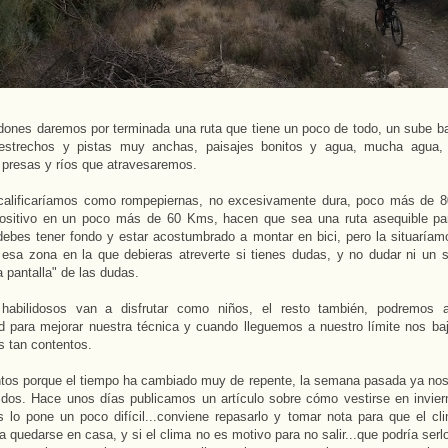
dones daremos por terminada una ruta que tiene un poco de todo, un sube ba
estrechos y pistas muy anchas, paisajes bonitos y agua, mucha agua,
presas y ríos que atravesaremos.
calificaríamos como rompepiernas, no excesivamente dura, poco más de 
positivo en un poco más de 60 Kms, hacen que sea una ruta asequible pa
ebes tener fondo y estar acostumbrado a montar en bici, pero la situaríam
esa zona en la que debieras atreverte si tienes dudas, y no dudar ni un 
a pantalla" de las dudas.
abilidosos van a disfrutar como niños, el resto también, podremos a
d para mejorar nuestra técnica y cuando lleguemos a nuestro límite nos ba
os tan contentos.
tos porque el tiempo ha cambiado muy de repente, la semana pasada ya nos 
dos. Hace unos días publicamos un artículo sobre cómo vestirse en invier
 lo pone un poco difícil...conviene repasarlo y tomar nota para que el cl
a quedarse en casa, y si el clima no es motivo para no salir...que podría serl