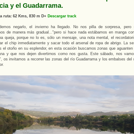
cia y el Guadarrama.
la ruta: 62 Kms, 830 m D+
Descargar track
emos negarlo, el invierno ha llegado. No nos pilla de sorpresa, pero 
os de manera más gradual..."pero si hace nada estábamos en manga cort
a queja, porque no lo es, sólo un mensaje, una nota mental, el recordator
ar el chip inmediatamente y sacar todo el arsenal de ropa de abrigo. La 
 el otoño en su esplendor, en esta ocasión buscamos zonas que aguanten l
na y que nos dejen divertirnos como nos gusta. Este sábado, nos vamos 
 os invitamos a recorrer las zonas del río Guadarrama y los embalses del r
or.