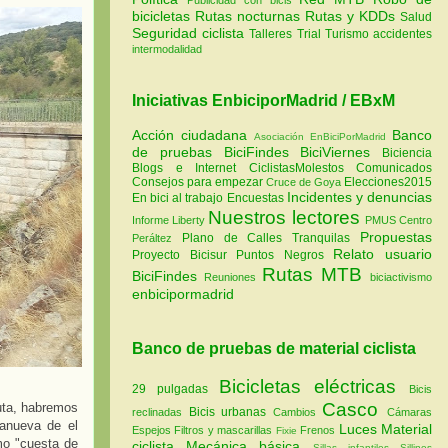
bicicletas
Rutas nocturnas
Rutas y KDDs
Salud
Seguridad ciclista
Talleres
Trial
Turismo
accidentes
intermodalidad
Iniciativas EnbiciporMadrid / EBxM
Acción ciudadana
Banco
Asociación EnBiciPorMadrid
de pruebas
BiciFindes
BiciViernes
Biciencia
Blogs e Internet
CiclistasMolestos
Comunicados
Consejos para empezar
Elecciones2015
Cruce de Goya
Incidentes y denuncias
En bici al trabajo
Encuestas
Nuestros lectores
Informe Liberty
PMUS Centro
Propuestas
Plano de Calles Tranquilas
Peráltez
Relato usuario
Proyecto Bicisur
Puntos Negros
Rutas MTB
BiciFindes
Reuniones
biciactivismo
enbicipormadrid
Banco de pruebas de material ciclista
Bicicletas eléctricas
29 pulgadas
Bicis
Casco
ruta, habremos
Bicis urbanas
reclinadas
Cambios
Cámaras
anueva de el
Luces
Material
Espejos
Filtros y mascarillas
Frenos
Fixie
mo "cuesta de
ciclista
Mecánica básica
Sillas infantiles
Sillines