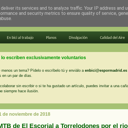
deliver its services and to analyze traffic. Your IP address and 
formance and security metrics to ensure quality of service, gen
abuse.
En bici al trabajo
Planos
Divulgación
Calidad del Aire
 lo escriben exclusivamente voluntarios
menos un tema? Pídelo o escríbelo tú y enviálo a
enbici@espormadrid.es
 en un par de días.
colaborar sin escribir o si te ha gustado un artículo, puedes invitar a una cañ
ue siempre hace ilusión.
 1 de noviembre de 2018
MTB de El Escorial a Torrelodones por el rio