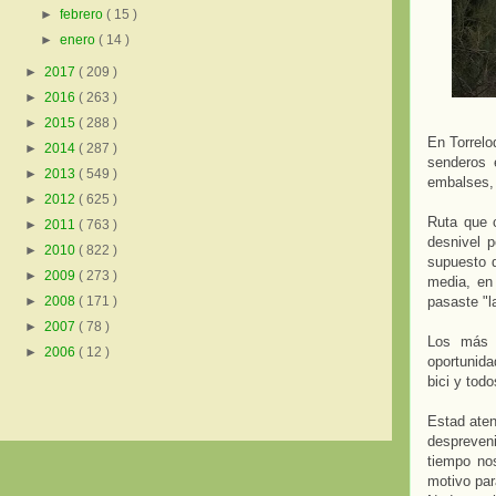
►
febrero
( 15 )
►
enero
( 14 )
►
2017
( 209 )
►
2016
( 263 )
►
2015
( 288 )
En Torrelo
►
2014
( 287 )
senderos 
►
2013
( 549 )
embalses, 
►
2012
( 625 )
Ruta que 
►
2011
( 763 )
desnivel 
►
2010
( 822 )
supuesto d
►
2009
( 273 )
media, en 
pasaste "l
►
2008
( 171 )
►
2007
( 78 )
Los más h
►
2006
( 12 )
oportunida
bici y tod
Estad aten
despreveni
tiempo nos
motivo par