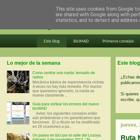
This site uses cookies from Google to 
are shared with Google along with per
en bici por madrid
statistics, and to detect and address 
Este blog
BiciMAD
Primeros consejos
Lo mejor de la semana
Este blog
Como centrar una rueda: tensado de
¿Echas de 
radios
Mecánica básica de supervivencia ciclista
publicamos
A veces no hay más remedio. Por mucho
que queramos ignorarlo, la rueda se
Si quieres 
mueve claramente ...
escribe, q
Guía para sortear los errores del nuevo
biciMAD
Aviso: los siguientes consejos están
aún probándose y no garantizamos que
funcionen. El a rtículo se ha modificado
jueves,
en 26 ocasiones a pa...
Un paseo en bici por el valle del Lozoya.
Ruta 
Sábado 2 de noviembre 2013 ¿Te