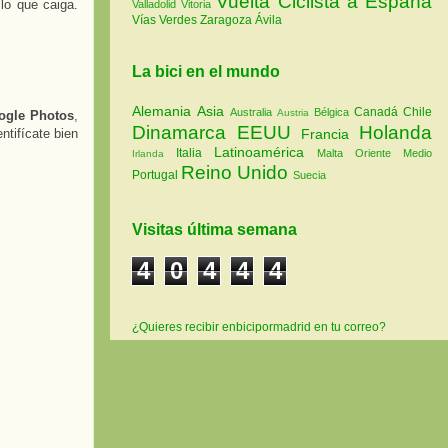
Vuelta Ciclista a España
lo que caiga.
Valladolid
Vitoria
Vías Verdes
Zaragoza
Ávila
La bici en el mundo
Alemania
Asia
Canadá
Chile
Australia
Bélgica
Austria
ogle Photos
,
Dinamarca
EEUU
Holanda
entifícate bien
Francia
Latinoamérica
Italia
Malta
Oriente Medio
Irlanda
Reino Unido
Portugal
Suecia
Visitas última semana
4
0
4
4
4
¿Quieres recibir enbicipormadrid en tu correo?