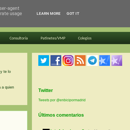
user-agent
erate usage
LEARN MORE
GOT IT
Consultoría
Patinetes/VMP
Colegios
y te lo
a a quien
Twitter
Tweets por @enbicipormadrid
Últimos comentarios