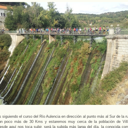
siguiendo el curso del Río Aulencia en dirección al punto más al Sur de la 
 un poco más de 30 Kms y estaremos muy cerca de la población de Vill
Desde aquí nos toca subir, será la subida más larga del día, la conocida co