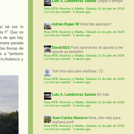
Luis A. Lumbreras Santos
Llegas s tiempo
Ruta MTB: Abantos y Villalba. Sábado 11 de julio de 2026
| en bici por madrid
·
3 weeks ago
Adrian Ruper W
Hola! Me apuntais?
si tal vez lo
a !!" Que no
Ruta MTB: Abantos y Villalba. Sábado 11 de julio de 2026
| en bici por madrid
·
3 weeks ago
io de que hay
semana pasada
David 6D2
Pues aprovecho, te apunto y me
as lluvias de
apunto yo también!
a "territorio
Ruta MTB: Abantos y Villalba. Sábado 11 de julio de 2026
ío Aulencia y
| en bici por madrid
·
3 weeks ago
Yoli
Una más para mañana ! 🚵‍♀️
Ruta MTB: Abantos y Villalba. Sábado 11 de julio de 2026
| en bici por madrid
·
3 weeks ago
Luis A. Lumbreras Santos
En lista
Ruta MTB: Abantos y Villalba. Sábado 11 de julio de 2026
| en bici por madrid
·
3 weeks ago
Juan Carlos Navarro
Hola, otro más para
mañana porfi
Ruta MTB: Abantos y Villalba. Sábado 11 de julio de 2026
| en bici por madrid
·
3 weeks ago