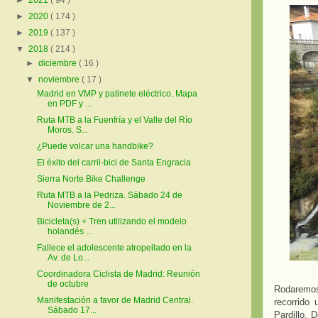
►
2021
( 94 )
►
2020
( 174 )
►
2019
( 137 )
▼
2018
( 214 )
►
diciembre
( 16 )
▼
noviembre
( 17 )
Madrid en VMP y patinete eléctrico. Mapa
en PDF y ...
Ruta MTB a la Fuenfría y el Valle del Río
Moros. S...
¿Puede volcar una handbike?
El éxito del carril-bici de Santa Engracia
Sierra Norte Bike Challenge
Ruta MTB a la Pedriza. Sábado 24 de
Noviembre de 2...
Bicicleta(s) + Tren utilizando el modelo
holandés ...
Fallece el adolescente atropellado en la
Av. de Lo...
Coordinadora Ciclista de Madrid: Reunión
de octubre
Rodaremos 
Manifestación a favor de Madrid Central.
recorrido
Sábado 17...
Pardillo. 