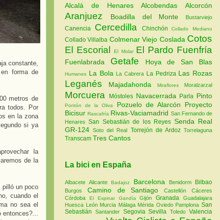
Alcalá de Henares
Alcobendas
Alcorcón
Aranjuez
Boadilla del Monte
Bustarviejo
Cercedilla
Canencia
Chinchón
Collado Mediano
Cotos
Colmenar Viejo
Coslada
Collado Villalba
El Escorial
El Pardo
Fuenfría
El Molar
Getafe
Fuenlabrada
Hoya de San Blas
ja constante,
 en forma de
La Bola
Las Rozas
La Pedriza
La Cabrera
Humanes
Leganés
Majadahonda
Moralzarzal
Miraflores
Morcuera
Navacerrada
Pinto
Móstoles
Parla
800 metros de
Pozuelo de Alarcón
Proyecto
Pontón de la Oliva
ra todos. Por
Bicisur
Rivas-Vaciamadrid
San Fernando de
Rascafría
os en la zona
Senda Real
San Sebastián de los Reyes
Henares
segundo si ya
GR-124
Torrejón de Ardoz
Soto del Real
Torrelaguna
Tres Cantos
Transcam
provechar la
jaremos de la
La bici en España
Barcelona
Bilbao
Albacete
Alicante
Benidorm
Badajoz
pilló un poco
Camino de Santiago
Burgos
Castellón
Cáceres
no, cuando el
Granada
Córdoba
Gijón
Guadalajara
El Espinar
Gandía
ima no sea el
San
Huesca
León
Murcia
Málaga
Mérida
Oviedo
Pamplona
Sebastián
Segovia
Sevilla
Valencia
Santander
Toledo
o entonces?...