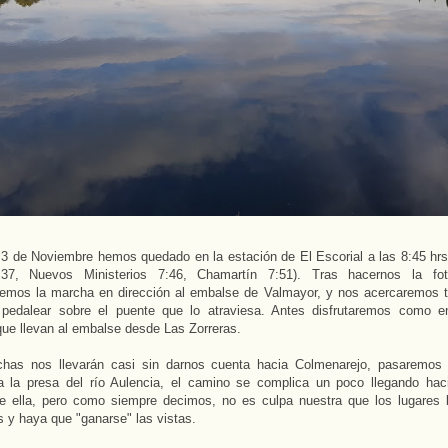
3 de Noviembre hemos quedado en la estación de El Escorial a las 8:45 hrs
37, Nuevos Ministerios 7:46, Chamartín 7:51). Tras hacernos la fo
emos la marcha en dirección al embalse de Valmayor, y nos acercaremos t
pedalear sobre el puente que lo atraviesa. Antes disfrutaremos como e
ue llevan al embalse desde Las Zorreras.
chas nos llevarán casi sin darnos cuenta hacia Colmenarejo, pasaremos
 a la presa del río Aulencia, el camino se complica un poco llegando hac
de ella, pero como siempre decimos, no es culpa nuestra que los lugares 
 y haya que "ganarse" las vistas.