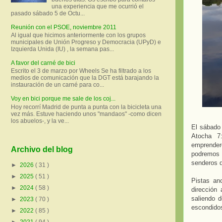
una experiencia que me ocurrió el
pasado sábado 5 de Octu...
Reunión con el PSOE, noviembre 2011
Al igual que hicimos anteriormente con los grupos
municipales de Unión Progreso y Democracia (UPyD) e
Izquierda Unida (IU) , la semana pas...
A favor del carné de bici
Escrito el 3 de marzo por Wheels Se ha filtrado a los
medios de comunicación que la DGT está barajando la
instauración de un carné para co...
Voy en bici porque me sale de los coj...
Hoy recorrí Madrid de punta a punta con la bicicleta una
vez más. Estuve haciendo unos "mandaos" -como dicen
los abuelos-, y la ve...
El sábado 
Atocha 7:
emprender
Archivo del blog
podremos 
senderos q
►
2026
( 31 )
►
2025
( 51 )
Pistas an
►
2024
( 58 )
dirección
saliendo 
►
2023
( 70 )
escondidos
►
2022
( 85 )