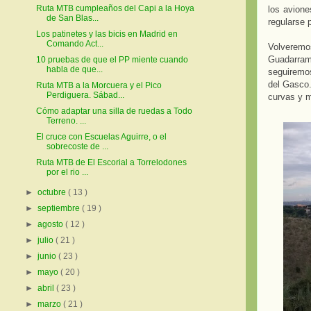
Ruta MTB cumpleaños del Capi a la Hoya
los avione
de San Blas...
regularse 
Los patinetes y las bicis en Madrid en
Comando Act...
Volverem
Guadarram
10 pruebas de que el PP miente cuando
habla de que...
seguiremos
del Gasco.
Ruta MTB a la Morcuera y el Pico
Perdiguera. Sábad...
curvas y m
Cómo adaptar una silla de ruedas a Todo
Terreno. ...
El cruce con Escuelas Aguirre, o el
sobrecoste de ...
Ruta MTB de El Escorial a Torrelodones
por el rio ...
►
octubre
( 13 )
►
septiembre
( 19 )
►
agosto
( 12 )
►
julio
( 21 )
►
junio
( 23 )
►
mayo
( 20 )
►
abril
( 23 )
►
marzo
( 21 )