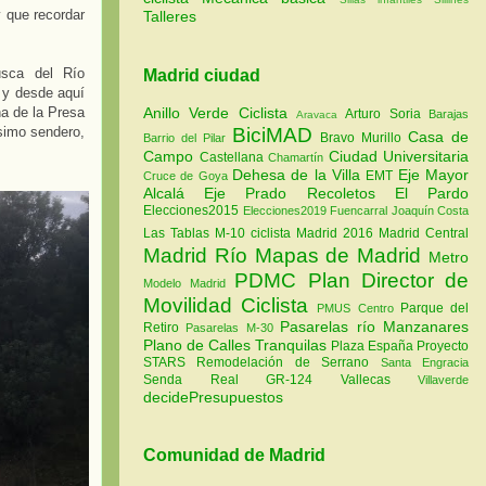
 que recordar
Talleres
usca del Río
Madrid ciudad
 y desde aquí
Anillo Verde Ciclista
na de la Presa
Arturo Soria
Barajas
Aravaca
BiciMAD
ísimo sendero,
Casa de
Bravo Murillo
Barrio del Pilar
Campo
Ciudad Universitaria
Castellana
Chamartín
Dehesa de la Villa
Eje Mayor
EMT
Cruce de Goya
Alcalá
Eje Prado Recoletos
El Pardo
Elecciones2015
Elecciones2019
Fuencarral
Joaquín Costa
Las Tablas
M-10 ciclista
Madrid 2016
Madrid Central
Madrid Río
Mapas de Madrid
Metro
PDMC Plan Director de
Modelo Madrid
Movilidad Ciclista
Parque del
PMUS Centro
Pasarelas río Manzanares
Retiro
Pasarelas M-30
Plano de Calles Tranquilas
Plaza España
Proyecto
STARS
Remodelación de Serrano
Santa Engracia
Senda Real GR-124
Vallecas
Villaverde
decidePresupuestos
Comunidad de Madrid