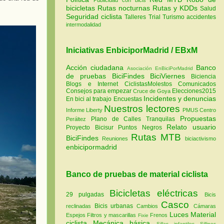
bicicletas
Rutas nocturnas
Rutas y KDDs
Salud
Seguridad ciclista
Talleres
Trial
Turismo
accidentes
intermodalidad
Iniciativas EnbiciporMadrid / EBxM
Acción ciudadana
Banco
Asociación EnBiciPorMadrid
de pruebas
BiciFindes
BiciViernes
Biciencia
Blogs e Internet
CiclistasMolestos
Comunicados
Consejos para empezar
Elecciones2015
Cruce de Goya
Incidentes y denuncias
En bici al trabajo
Encuestas
Nuestros lectores
Informe Liberty
PMUS Centro
Propuestas
Plano de Calles Tranquilas
Peráltez
Relato usuario
Proyecto Bicisur
Puntos Negros
Rutas MTB
BiciFindes
Reuniones
biciactivismo
enbicipormadrid
Banco de pruebas de material ciclista
Bicicletas eléctricas
29 pulgadas
Bicis
Casco
Bicis urbanas
reclinadas
Cambios
Cámaras
Luces
Material
Espejos
Filtros y mascarillas
Frenos
Fixie
ciclista
Mecánica básica
Sillas infantiles
Sillines