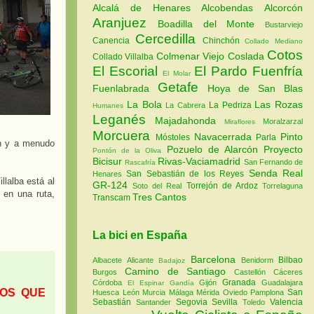
Alcalá de Henares
Alcobendas
Alcorcón
Aranjuez
Boadilla del Monte
Bustarviejo
Cercedilla
Canencia
Chinchón
Collado Mediano
Cotos
Colmenar Viejo
Coslada
Collado Villalba
El Escorial
El Pardo
Fuenfría
El Molar
Getafe
Fuenlabrada
Hoya de San Blas
La Bola
Las Rozas
La Pedriza
La Cabrera
Humanes
Leganés
Majadahonda
Moralzarzal
Miraflores
Morcuera
Navacerrada
Pinto
Móstoles
Parla
an y a menudo
Pozuelo de Alarcón
Proyecto
Pontón de la Oliva
Bicisur
Rivas-Vaciamadrid
San Fernando de
Rascafría
Senda Real
San Sebastián de los Reyes
Henares
lalba está al
GR-124
Torrejón de Ardoz
Soto del Real
Torrelaguna
 en una ruta,
Tres Cantos
Transcam
La bici en España
Barcelona
Bilbao
Albacete
Alicante
Benidorm
Badajoz
Camino de Santiago
Burgos
Castellón
Cáceres
Granada
Córdoba
Gijón
Guadalajara
El Espinar
Gandía
TOS QUE
San
Huesca
León
Murcia
Málaga
Mérida
Oviedo
Pamplona
Sebastián
Segovia
Sevilla
Valencia
Santander
Toledo