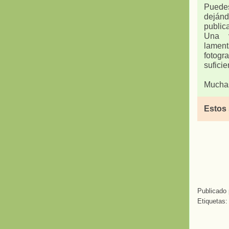
Puedes
deján
public
Una v
lament
fotogr
suficie
Muchas
Estos
Publicado
Etiquetas