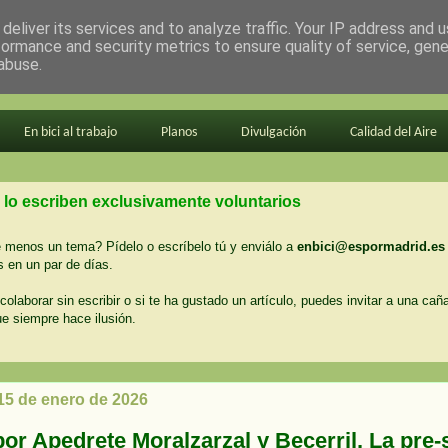
deliver its services and to analyze traffic. Your IP address and 
formance and security metrics to ensure quality of service, gen
abuse.
En bici al trabajo
Planos
Divulgación
Calidad del Aire
 lo escriben exclusivamente voluntarios
menos un tema? Pídelo o escríbelo tú y enviálo a
enbici@espormadrid.es
 en un par de días.
colaborar sin escribir o si te ha gustado un artículo, puedes invitar a una cañ
ue siempre hace ilusión.
 15 de enero de 2026
or Apedrete Moralzarzal y Becerril. La pre-