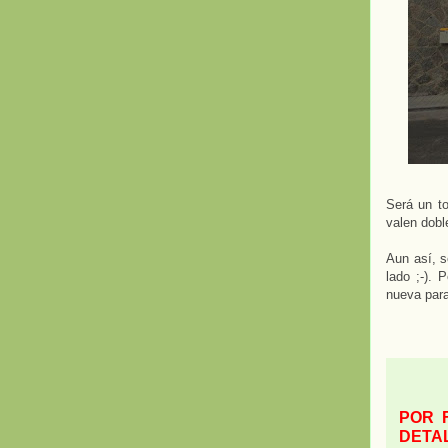
Será un to
valen dobl
Aun así, s
lado ;-). 
nueva par
POR 
DETA