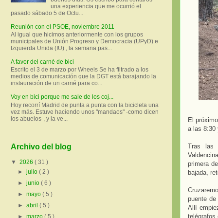
una experiencia que me ocurrió el
pasado sábado 5 de Octu...
Reunión con el PSOE, noviembre 2011
Al igual que hicimos anteriormente con los grupos
municipales de Unión Progreso y Democracia (UPyD) e
Izquierda Unida (IU) , la semana pas...
A favor del carné de bici
Escrito el 3 de marzo por Wheels Se ha filtrado a los
medios de comunicación que la DGT está barajando la
instauración de un carné para co...
Voy en bici porque me sale de los coj...
Hoy recorrí Madrid de punta a punta con la bicicleta una
vez más. Estuve haciendo unos "mandaos" -como dicen
los abuelos-, y la ve...
El próxim
a las 8:30
Tras las 
Archivo del blog
Valdencina
▼
2026
( 31 )
primera de
►
julio
( 2 )
bajada, re
►
junio
( 6 )
Cruzaremos
►
mayo
( 5 )
puente de 
►
abril
( 5 )
Allí empie
telégrafos
►
marzo
( 5 )