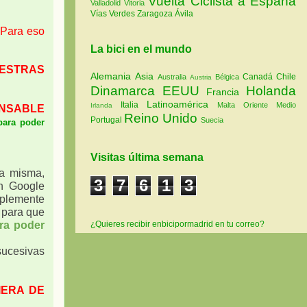
Vuelta Ciclista a España
Valladolid
Vitoria
Vías Verdes
Zaragoza
Ávila
 Para eso
La bici en el mundo
ESTRAS
Alemania
Asia
Canadá
Chile
Australia
Bélgica
Austria
Dinamarca
EEUU
Holanda
Francia
Latinoamérica
Italia
Malta
Oriente Medio
Irlanda
ENSABLE
Reino Unido
Portugal
Suecia
para poder
Visitas última semana
la misma,
3
7
6
1
3
n Google
implemente
s para que
ara poder
¿Quieres recibir enbicipormadrid en tu correo?
 sucesivas
IERA DE