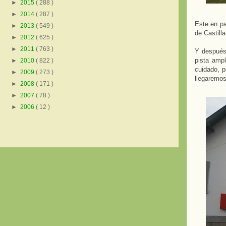
►
2015
( 288 )
►
2014
( 287 )
Este en pa
►
2013
( 549 )
de Castill
►
2012
( 625 )
►
2011
( 763 )
Y después
pista amp
►
2010
( 822 )
cuidado, p
►
2009
( 273 )
llegaremos
►
2008
( 171 )
►
2007
( 78 )
►
2006
( 12 )