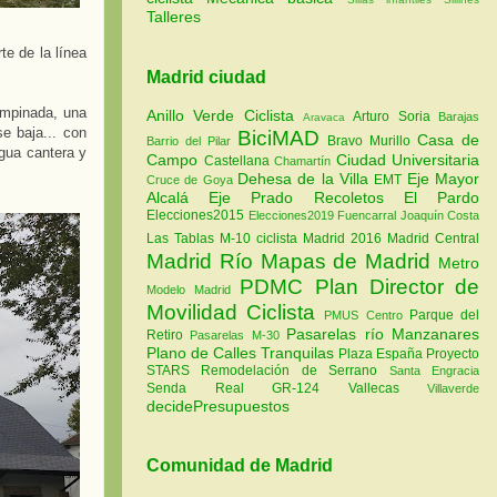
Talleres
te de la línea
Madrid ciudad
empinada, una
Anillo Verde Ciclista
Arturo Soria
Barajas
Aravaca
e baja... con
BiciMAD
Casa de
Bravo Murillo
Barrio del Pilar
gua cantera y
Campo
Ciudad Universitaria
Castellana
Chamartín
Dehesa de la Villa
Eje Mayor
EMT
Cruce de Goya
Alcalá
Eje Prado Recoletos
El Pardo
Elecciones2015
Elecciones2019
Fuencarral
Joaquín Costa
Las Tablas
M-10 ciclista
Madrid 2016
Madrid Central
Madrid Río
Mapas de Madrid
Metro
PDMC Plan Director de
Modelo Madrid
Movilidad Ciclista
Parque del
PMUS Centro
Pasarelas río Manzanares
Retiro
Pasarelas M-30
Plano de Calles Tranquilas
Plaza España
Proyecto
STARS
Remodelación de Serrano
Santa Engracia
Senda Real GR-124
Vallecas
Villaverde
decidePresupuestos
Comunidad de Madrid