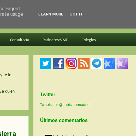
user-agent
erate usage
LEARN MORE
GOT IT
Consultoría
Patinetes/VMP
Colegios
y te lo
a a quien
Twitter
Tweets por @enbicipormadrid
Últimos comentarios
sierra