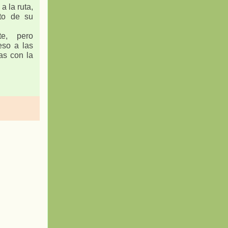
a la ruta,
to de su
te, pero
eso a las
gas con la