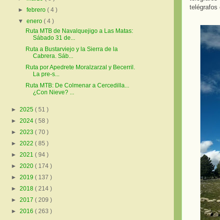
telégrafos
►
febrero
( 4 )
▼
enero
( 4 )
Ruta MTB de Navalquejigo a Las Matas:
Sábado 31 de...
Ruta a Bustarviejo y la Sierra de la
Cabrera. Sáb...
Ruta por Apedrete Moralzarzal y Becerril.
La pre-s...
Ruta MTB: De Colmenar a Cercedilla...
¿Con Nieve? ...
►
2025
( 51 )
►
2024
( 58 )
►
2023
( 70 )
►
2022
( 85 )
►
2021
( 94 )
►
2020
( 174 )
►
2019
( 137 )
►
2018
( 214 )
►
2017
( 209 )
►
2016
( 263 )