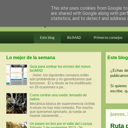
This site uses cookies from Google to 
are shared with Google along with per
en bici por madrid
statistics, and to detect and address 
Este blog
BiciMAD
Primeros consejos
Lo mejor de la semana
Este blog
Guía para sortear los errores del nuevo
¿Echas de 
biciMAD
Aviso: los siguientes consejos están
publicamos
aún probándose y no garantizamos que
funcionen. El a rtículo se ha modificado
Si quieres 
en 26 ocasiones a pa...
escribe, q
Como centrar una rueda: tensado de
radios
Mecánica básica de supervivencia ciclista
A veces no hay más remedio. Por mucho
que queramos ignorarlo, la rueda se
jueves,
mueve claramente ...
Un paseo en bici por el valle del Lozoya.
Ruta p
Sábado 2 de noviembre 2013 ¿Te