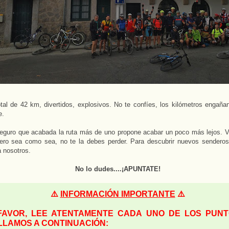
tal de 42 km, divertidos, explosivos. No te confíes, los kilómetros engañ
e.
eguro que acabada la ruta más de uno propone acabar un poco más lejos. Vil
Pero sea como sea, no te la debes perder. Para descubrir nuevos senderos
a nosotros.
No lo dudes....¡APUNTATE!
⚠️
INFORMACIÓN IMPORTANTE
⚠️
FAVOR, LEE ATENTAMENTE CADA UNO DE LOS PUN
LLAMOS A CONTINUACIÓN: