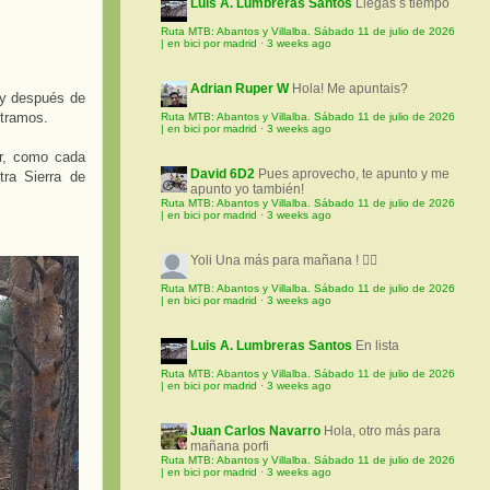
Luis A. Lumbreras Santos
Llegas s tiempo
Ruta MTB: Abantos y Villalba. Sábado 11 de julio de 2026
| en bici por madrid
·
3 weeks ago
Adrian Ruper W
Hola! Me apuntais?
 y después de
ntramos.
Ruta MTB: Abantos y Villalba. Sábado 11 de julio de 2026
| en bici por madrid
·
3 weeks ago
ar, como cada
David 6D2
Pues aprovecho, te apunto y me
tra Sierra de
apunto yo también!
Ruta MTB: Abantos y Villalba. Sábado 11 de julio de 2026
| en bici por madrid
·
3 weeks ago
Yoli
Una más para mañana ! 🚵‍♀️
Ruta MTB: Abantos y Villalba. Sábado 11 de julio de 2026
| en bici por madrid
·
3 weeks ago
Luis A. Lumbreras Santos
En lista
Ruta MTB: Abantos y Villalba. Sábado 11 de julio de 2026
| en bici por madrid
·
3 weeks ago
Juan Carlos Navarro
Hola, otro más para
mañana porfi
Ruta MTB: Abantos y Villalba. Sábado 11 de julio de 2026
| en bici por madrid
·
3 weeks ago