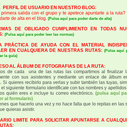
A PERFIL DE USUARIO EN NUESTRO BLOG:
 primera salida con el grupo y te apetece apuntarte a la ruta?
arte de alta en el blog.
(Pulsa aquí para poder darte de alta)
RMAS DE OBLIGADO CUMPLIMIENTO EN TODAS NU
S:
(Pulsa aquí para poder leer las normas)
IA PRÁCTICA DE AYUDA CON EL MATERIAL INDISP
ER EN CUALQUIERA DE NUESTRAS RUTAS:
(Pulsa aquí 
ar la guía)
ESO AL ÁLBUM DE FOTOGRAFIAS DE LA RUTA:
tos de cada una de las rutas las compartimos al finalizar 
ente con sus asistentes y mediante un enlace de álbum e
. Si quieres recibirlo para verlas y subir también las tuyas, s
 el siguiente formulario identíficate con tus nombres y apellido
s quién eres e incluye tu correo electrónico.
(pulsa aquí p
r al formulario)
ienes que hacerlo una vez y no hace falta que lo repitas en las
ue quieras asistir.
RARIO LIMITE PARA SOLICITAR APUNTARSE A CUALQU
RUTAS: