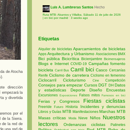
Luis A. Lumbreras Santos
Hecho
Ruta MTB: Abantos y Villalba. Sábado 11 de julio de 2026
| en bici por madrid
·
3 weeks ago
Etiquetas
Aparcamientos de bicicletas
Alquiler de bicicletas
Arquitectura y Urbanismo
Apps
Asociaciones
BMX
Bici pública
Bicicrítica
Bicienjambre
Bicimensajeros
Blogs e Internet
Campañas fomento
COVID-19
Carril bici
bicicleta
Casco
Cercanías
Carril Bus
ida de Atocha
Ciclismo de carretera
Renfe
Ciclismo en femenino
s).
Ciclocarril
Cicloturismo
Competición
Cine
Consejos para empezar
Cursos
DGT
Datos
DH
te dirección
y estadísticas
Deporte
Diseño
Encuestas
í empezará la
Excursiones
Falsos mitos
Exposiciones
Famosos en bici
ta y divertida
Fiestas ciclistas
Ferias y Congresos
Incidentes y denuncias
Freeride
Historia
Futuro
MTB
Marchas MTB
Libros y Guías
Manifestaciones
aremos por el
Nuestros
Masas críticas
Niños
Nieve
 de la Sierra.
Moda
lectores
e de la red de
Ordenanzas ciclistas
Patinetes
de una red de
Política
Red MTB
Robo de
Publicidad con bicis