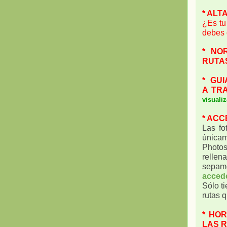
* ALT
¿Es tu
debes d
* NO
RUTA
* GU
A
TRA
visualiz
* ACC
Las fo
únicam
Photos
rellena
sepamo
accede
Sólo t
rutas q
* HO
LAS 