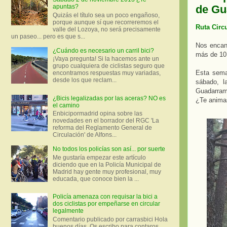
de Gu
apuntas?
Quizás el título sea un poco engañoso,
porque aunque sí que recorreremos el
Ruta Circ
valle del Lozoya, no será precisamente
un paseo... pero es que s...
Nos encant
¿Cuándo es necesario un carril bici?
más de 10 
¡Vaya pregunta! Si la hacemos ante un
grupo cualquiera de ciclistas seguro que
Esta sema
encontramos respuestas muy variadas,
desde los que reclam...
sábado, l
Guadarra
¿Bicis legalizadas por las aceras? NO es
¿Te anima
el camino
Enbicipormadrid opina sobre las
novedades en el borrador del RGC 'La
reforma del Reglamento General de
Circulación' de Alfons...
No todos los policías son así... por suerte
Me gustaría empezar este artículo
diciendo que en la Policía Municipal de
Madrid hay gente muy profesional, muy
educada, que conoce bien la ...
Policía amenaza con requisar la bici a
dos ciclistas por empeñarse en circular
legalmente
Comentario publicado por carrasbici Hola
buenos días. Os escribo para contaros