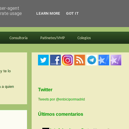
user-agent
erate usage
LEARN MORE
GOT IT
Consultoría
Patinetes/VMP
Colegios
y te lo
a a quien
Twitter
Tweets por @enbicipormadrid
Últimos comentarios