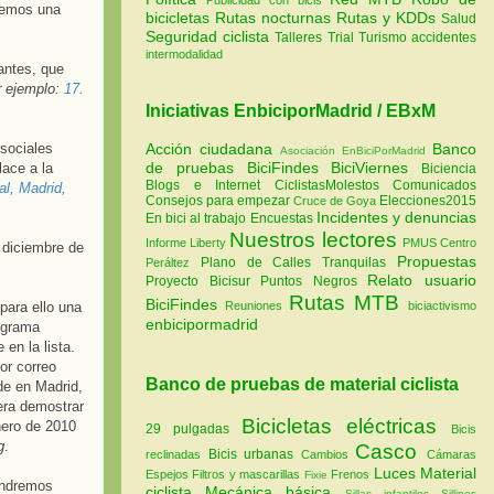
aremos una
bicicletas
Rutas nocturnas
Rutas y KDDs
Salud
Seguridad ciclista
Talleres
Trial
Turismo
accidentes
intermodalidad
antes, que
r ejemplo:
17.
Iniciativas EnbiciporMadrid / EBxM
 sociales
Acción ciudadana
Banco
Asociación EnBiciPorMadrid
de pruebas
BiciFindes
BiciViernes
lace a la
Biciencia
Blogs e Internet
CiclistasMolestos
Comunicados
al, Madrid,
Consejos para empezar
Elecciones2015
Cruce de Goya
Incidentes y denuncias
En bici al trabajo
Encuestas
Nuestros lectores
Informe Liberty
PMUS Centro
 diciembre de
Propuestas
Plano de Calles Tranquilas
Peráltez
Relato usuario
Proyecto Bicisur
Puntos Negros
Rutas MTB
BiciFindes
 para ello una
Reuniones
biciactivismo
enbicipormadrid
ograma
 en la lista.
or correo
Banco de pruebas de material ciclista
de en Madrid,
iera demostrar
Bicicletas eléctricas
nero de 2010
29 pulgadas
Bicis
g
.
Casco
Bicis urbanas
reclinadas
Cambios
Cámaras
Luces
Material
Espejos
Filtros y mascarillas
Frenos
Fixie
endremos
ciclista
Mecánica básica
Sillas infantiles
Sillines