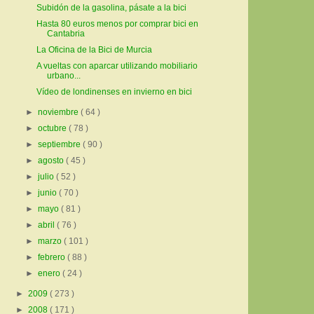
Subidón de la gasolina, pásate a la bici
Hasta 80 euros menos por comprar bici en
Cantabria
La Oficina de la Bici de Murcia
A vueltas con aparcar utilizando mobiliario
urbano...
Vídeo de londinenses en invierno en bici
►
noviembre
( 64 )
►
octubre
( 78 )
►
septiembre
( 90 )
►
agosto
( 45 )
►
julio
( 52 )
►
junio
( 70 )
►
mayo
( 81 )
►
abril
( 76 )
►
marzo
( 101 )
►
febrero
( 88 )
►
enero
( 24 )
►
2009
( 273 )
►
2008
( 171 )