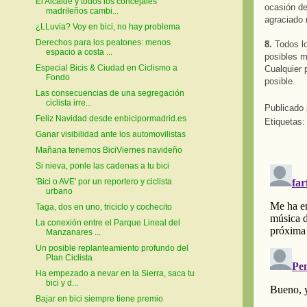
El Alcalde y todos los concejales
ocasión de
madrileños cambi...
agraciado 
¿LLuvia? Voy en bici, no hay problema
Derechos para los peatones: menos
8.
Todos lo
espacio a costa ...
posibles m
Especial Bicis & Ciudad en Ciclismo a
Cualquier 
Fondo
posible.
Las consecuencias de una segregación
ciclista irre...
Publicado
Feliz Navidad desde enbicipormadrid.es
Etiquetas
Ganar visibilidad ante los automovilistas
Mañana tenemos BiciViernes navideño
Si nieva, ponle las cadenas a tu bici
'Bici o AVE' por un reportero y ciclista
urbano
Taga, dos en uno, triciclo y cochecito
La conexión entre el Parque Lineal del
Manzanares ...
Un posible replanteamiento profundo del
Plan Ciclista
Ha empezado a nevar en la Sierra, saca tu
bici y d...
Bajar en bici siempre tiene premio