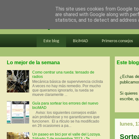
This site uses cookies from Google to 
are shared with Google along with per
en bici por madrid
statistics, and to detect and address 
Este blog
BiciMAD
Primeros consejos
Lo mejor de la semana
Este blog
Como centrar una rueda: tensado de
¿Echas de 
radios
Mecánica básica de supervivencia ciclista
publicamos
A veces no hay más remedio. Por mucho
que queramos ignorarlo, la rueda se
Si quieres 
mueve claramente ...
escribe, q
Guía para sortear los errores del nuevo
biciMAD
Aviso: los siguientes consejos están
aún probándose y no garantizamos que
funcionen. El a rtículo se ha modificado
lunes, 
en 26 ocasiones a pa...
Un paseo en bici por el valle del Lozoya.
Sorte
Sábado 2 de noviembre 2013 ¿Te