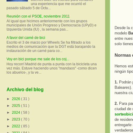
una experiencia que me ocurrió el
pasado sábado 5 de Octu...
Reunión con el PSOE, noviembre 2011
Al igual que hicimos anteriormente con los grupos
municipales de Unión Progreso y Democracia (UPyD) e
Desde la c
Izquierda Unida (IU) , la semana pas...
modelo
Ba
A favor del carné de bici
entre nuest
Escrito el 3 de marzo por Wheels Se ha filtrado a los
solo tienes
medios de comunicación que la DGT está barajando la
instauración de un carné para co...
Normas d
Voy en bici porque me sale de los coj...
Hoy recorrí Madrid de punta a punta con la bicicleta una
Hemos estu
vez más. Estuve haciendo unos "mandaos" -como dicen
ningún tip
los abuelos-, y la ve...
1.
Podrán p
Baleares).
Archivo del blog
nuestra ci
►
2026
( 31 )
2.
Para par
►
2025
( 51 )
ciudad de 
►
2024
( 58 )
sorteobic
de residen
►
2023
( 70 )
entregarle
►
2022
( 85 )
verdaderos