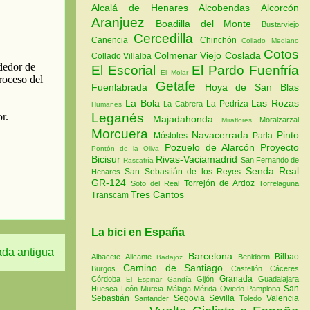
Alcalá de Henares
Alcobendas
Alcorcón
Aranjuez
Boadilla del Monte
Bustarviejo
Cercedilla
Canencia
Chinchón
Collado Mediano
Cotos
Colmenar Viejo
Coslada
Collado Villalba
El Escorial
El Pardo
Fuenfría
El Molar
Getafe
Fuenlabrada
Hoya de San Blas
La Bola
Las Rozas
La Pedriza
La Cabrera
Humanes
Leganés
Majadahonda
Moralzarzal
Miraflores
Morcuera
Navacerrada
Pinto
Móstoles
Parla
Pozuelo de Alarcón
Proyecto
Pontón de la Oliva
Bicisur
Rivas-Vaciamadrid
San Fernando de
Rascafría
Senda Real
San Sebastián de los Reyes
Henares
GR-124
Torrejón de Ardoz
Soto del Real
Torrelaguna
Tres Cantos
Transcam
La bici en España
ada antigua
Barcelona
Bilbao
Albacete
Alicante
Benidorm
Badajoz
Camino de Santiago
Burgos
Castellón
Cáceres
Granada
Córdoba
Gijón
Guadalajara
El Espinar
Gandía
San
Huesca
León
Murcia
Málaga
Mérida
Oviedo
Pamplona
Sebastián
Segovia
Sevilla
Valencia
Santander
Toledo