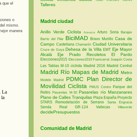
 que el
Talleres
siones o
Madrid ciudad
 del mismo.
 mejor manera
Anillo Verde Ciclista
Arturo Soria
Barajas
Aravaca
BiciMAD
Casa de
Bravo Murillo
Barrio del Pilar
Campo
Ciudad Universitaria
Castellana
Chamartín
Dehesa de la Villa
Eje Mayor
EMT
Cruce de Goya
Alcalá
Eje Prado Recoletos
El Pardo
Elecciones2015
Elecciones2019
Fuencarral
Joaquín Costa
Las Tablas
M-10 ciclista
Madrid 2016
Madrid Central
Madrid Río
Mapas de Madrid
Metro
PDMC Plan Director de
Modelo Madrid
Movilidad Ciclista
Parque del
PMUS Centro
Pasarelas río Manzanares
Retiro
Pasarelas M-30
Plano de Calles Tranquilas
Plaza España
Proyecto
STARS
Remodelación de Serrano
Santa Engracia
Senda Real GR-124
Vallecas
Villaverde
decidePresupuestos
Comunidad de Madrid