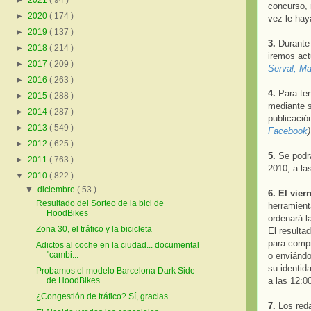
►
2021
( 94 )
concurso, 
►
2020
( 174 )
vez le hay
►
2019
( 137 )
3.
Durante 
►
2018
( 214 )
iremos act
►
2017
( 209 )
Serval, Ma
►
2016
( 263 )
4.
Para ten
►
2015
( 288 )
mediante s
►
2014
( 287 )
publicació
►
2013
( 549 )
Facebook
)
►
2012
( 625 )
5.
Se podrá
►
2011
( 763 )
2010, a la
▼
2010
( 822 )
▼
diciembre
( 53 )
6.
El vier
Resultado del Sorteo de la bici de
herramient
HoodBikes
ordenará la
Zona 30, el tráfico y la bicicleta
El resulta
para compr
Adictos al coche en la ciudad... documental
"cambi...
o enviándo
su identid
Probamos el modelo Barcelona Dark Side
a las 12:0
de HoodBikes
¿Congestión de tráfico? Sí, gracias
7.
Los reda