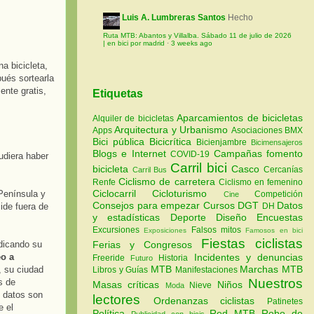
Luis A. Lumbreras Santos
Hecho
Ruta MTB: Abantos y Villalba. Sábado 11 de julio de 2026
| en bici por madrid
·
3 weeks ago
a bicicleta,
ués sortearla
mente gratis,
Etiquetas
Aparcamientos de bicicletas
Alquiler de bicicletas
Arquitectura y Urbanismo
Apps
Asociaciones
BMX
Bici pública
Bicicrítica
Bicienjambre
Bicimensajeros
Blogs e Internet
Campañas fomento
COVID-19
udiera haber
Carril bici
bicicleta
Casco
Cercanías
Carril Bus
Ciclismo de carretera
Renfe
Ciclismo en femenino
Ciclocarril
Cicloturismo
Península y
Competición
Cine
Consejos para empezar
Cursos
DGT
Datos
DH
side fuera de
y estadísticas
Deporte
Diseño
Encuestas
Excursiones
Falsos mitos
Exposiciones
Famosos en bici
Fiestas ciclistas
Ferias y Congresos
dicando su
Incidentes y denuncias
eo a
Freeride
Historia
Futuro
MTB
Marchas MTB
, su ciudad
Libros y Guías
Manifestaciones
Nuestros
s de
Masas críticas
Niños
Nieve
Moda
s datos son
lectores
Ordenanzas ciclistas
Patinetes
e el
Política
Red MTB
Robo de
Publicidad con bicis