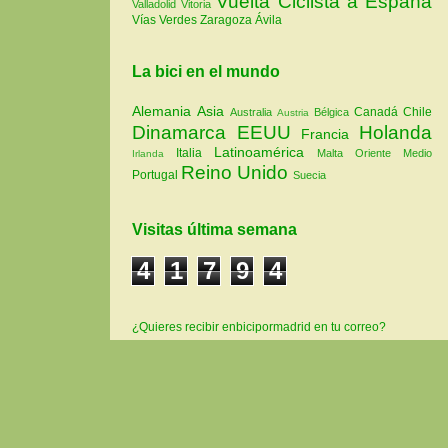
Vuelta Ciclista a España
Valladolid
Vitoria
Vías Verdes
Zaragoza
Ávila
La bici en el mundo
Alemania
Asia
Canadá
Chile
Australia
Bélgica
Austria
Dinamarca
EEUU
Holanda
Francia
Latinoamérica
Italia
Malta
Oriente Medio
Irlanda
Reino Unido
Portugal
Suecia
Visitas última semana
4
1
7
9
4
¿Quieres recibir enbicipormadrid en tu correo?