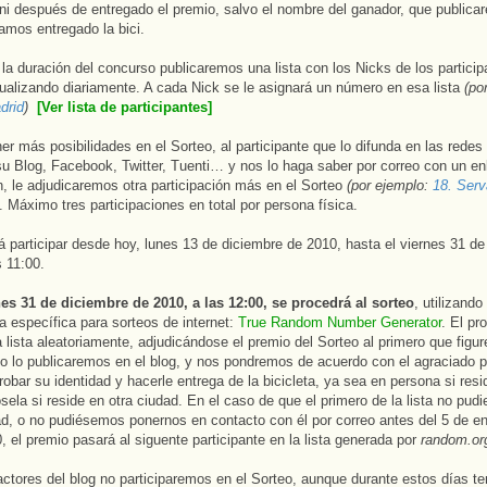
ni después de entregado el premio, salvo el nombre del ganador, que public
amos entregado la bici.
la duración del concurso publicaremos una lista con los Nicks de los particip
ualizando diariamente. A cada Nick se le asignará un número en esa lista
(po
drid
)
[Ver lista de participantes]
er más posibilidades en el Sorteo, al participante que lo difunda en las redes
u Blog, Facebook, Twitter, Tuenti… y nos lo haga saber por correo con un en
n, le adjudicaremos otra participación más en el Sorteo
(por ejemplo:
18. Serv
. Máximo tres participaciones en total por persona física.
 participar desde hoy, lunes 13 de diciembre de 2010, hasta el viernes 31 de
s 11:00.
nes 31 de diciembre de 2010, a las 12:00, se procedrá al sorteo
, utilizando
a específica para sorteos de internet:
True Random Number Generator
. El pr
 lista aleatoriamente, adjudicándose el premio del Sorteo al primero que figure
do lo publicaremos en el blog, y nos pondremos de acuerdo con el agraciado p
obar su identidad y hacerle entrega de la bicicleta, ya sea en persona si resi
sela si reside en otra ciudad. En el caso de que el primero de la lista no pud
ad, o no pudiésemos ponernos en contacto con él por correo antes del 5 de e
0, el premio pasará al siguente participante en la lista generada por
random.or
ctores del blog no participaremos en el Sorteo, aunque durante estos días t