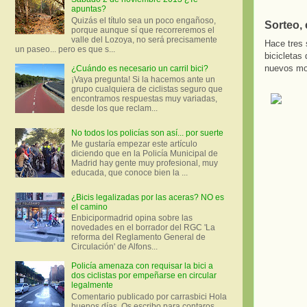
apuntas?
Quizás el título sea un poco engañoso,
Sorteo, 
porque aunque sí que recorreremos el
valle del Lozoya, no será precisamente
Hace tres
un paseo... pero es que s...
bicicletas 
nuevos mo
¿Cuándo es necesario un carril bici?
¡Vaya pregunta! Si la hacemos ante un
grupo cualquiera de ciclistas seguro que
encontramos respuestas muy variadas,
desde los que reclam...
No todos los policías son así... por suerte
Me gustaría empezar este artículo
diciendo que en la Policía Municipal de
Madrid hay gente muy profesional, muy
educada, que conoce bien la ...
¿Bicis legalizadas por las aceras? NO es
el camino
Enbicipormadrid opina sobre las
novedades en el borrador del RGC 'La
reforma del Reglamento General de
Circulación' de Alfons...
Policía amenaza con requisar la bici a
dos ciclistas por empeñarse en circular
legalmente
Comentario publicado por carrasbici Hola
buenos días. Os escribo para contaros