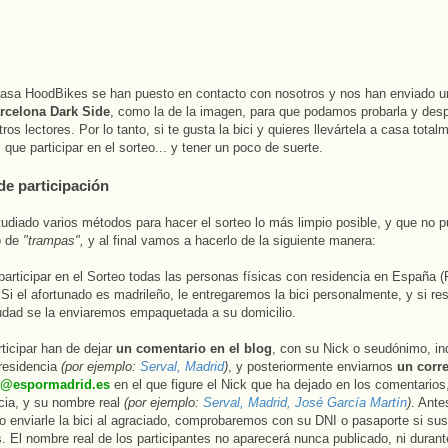
asa HoodBikes se han puesto en contacto con nosotros y nos han enviado un
rcelona Dark Side
, como la de la imagen, para que podamos probarla y desp
ros lectores. Por lo tanto, si te gusta la bici y quieres llevártela a casa total
 que participar en el sorteo... y tener un poco de suerte.
e participación
diado varios métodos para hacer el sorteo lo más limpio posible, y que no p
o de
"trampas",
y al final vamos a hacerlo de la siguiente manera:
articipar en el Sorteo todas las personas físicas con residencia en España (
 Si el afortunado es madrileño, le entregaremos la bici personalmente, y si re
udad se la enviaremos empaquetada a su domicilio.
ticipar han de dejar
un comentario en el blog
, con su Nick o seudónimo, in
residencia
(por ejemplo:
Serval, Madrid
)
, y posteriormente enviarnos
un corr
i@espormadrid.es
en el que figure el Nick que ha dejado en los comentarios
cia, y su nombre real
(por ejemplo:
Serval, Madrid, José García Martín
)
. Ante
 o enviarle la bici al agraciado, comprobaremos con su DNI o pasaporte si su
. El nombre real de los participantes no aparecerá nunca publicado, ni durant