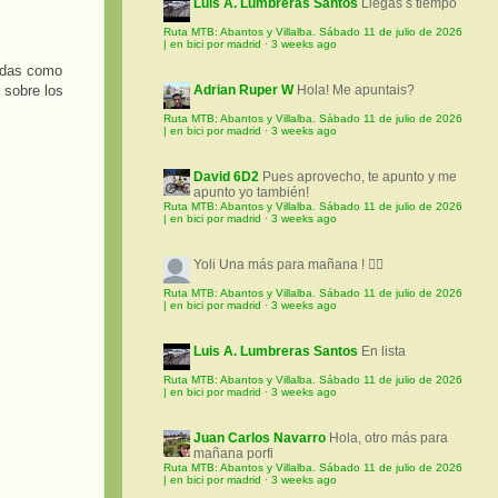
Luis A. Lumbreras Santos
Llegas s tiempo
Ruta MTB: Abantos y Villalba. Sábado 11 de julio de 2026
| en bici por madrid
·
3 weeks ago
idas como
r sobre los
Adrian Ruper W
Hola! Me apuntais?
Ruta MTB: Abantos y Villalba. Sábado 11 de julio de 2026
| en bici por madrid
·
3 weeks ago
David 6D2
Pues aprovecho, te apunto y me
apunto yo también!
Ruta MTB: Abantos y Villalba. Sábado 11 de julio de 2026
| en bici por madrid
·
3 weeks ago
Yoli
Una más para mañana ! 🚵‍♀️
Ruta MTB: Abantos y Villalba. Sábado 11 de julio de 2026
| en bici por madrid
·
3 weeks ago
Luis A. Lumbreras Santos
En lista
Ruta MTB: Abantos y Villalba. Sábado 11 de julio de 2026
| en bici por madrid
·
3 weeks ago
Juan Carlos Navarro
Hola, otro más para
mañana porfi
Ruta MTB: Abantos y Villalba. Sábado 11 de julio de 2026
| en bici por madrid
·
3 weeks ago