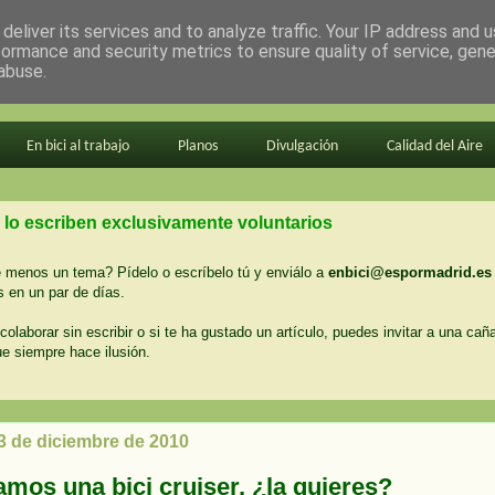
deliver its services and to analyze traffic. Your IP address and 
formance and security metrics to ensure quality of service, gen
abuse.
En bici al trabajo
Planos
Divulgación
Calidad del Aire
 lo escriben exclusivamente voluntarios
menos un tema? Pídelo o escríbelo tú y enviálo a
enbici@espormadrid.es
 en un par de días.
colaborar sin escribir o si te ha gustado un artículo, puedes invitar a una cañ
ue siempre hace ilusión.
13 de diciembre de 2010
amos una bici cruiser, ¿la quieres?