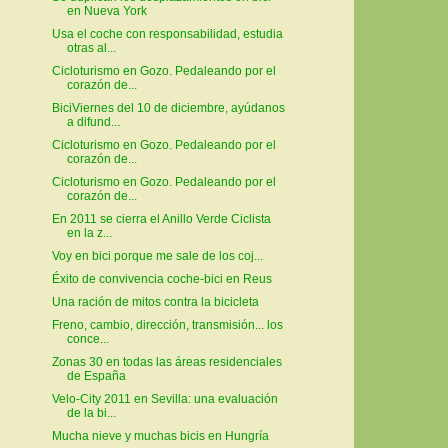
en Nueva York
Usa el coche con responsabilidad, estudia
otras al...
Cicloturismo en Gozo. Pedaleando por el
corazón de...
BiciViernes del 10 de diciembre, ayúdanos
a difund...
Cicloturismo en Gozo. Pedaleando por el
corazón de...
Cicloturismo en Gozo. Pedaleando por el
corazón de...
En 2011 se cierra el Anillo Verde Ciclista
en la z...
Voy en bici porque me sale de los coj...
Éxito de convivencia coche-bici en Reus
Una ración de mitos contra la bicicleta
Freno, cambio, dirección, transmisión... los
conce...
Zonas 30 en todas las áreas residenciales
de España
Velo-City 2011 en Sevilla: una evaluación
de la bi...
Mucha nieve y muchas bicis en Hungría