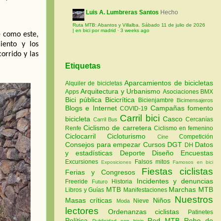
Luis A. Lumbreras Santos
Hecho
Ruta MTB: Abantos y Villalba. Sábado 11 de julio de 2026
| en bici por madrid
·
3 weeks ago
e como este,
iento y los
corrido y las
Etiquetas
Aparcamientos de bicicletas
Alquiler de bicicletas
Arquitectura y Urbanismo
Apps
Asociaciones
BMX
Bici pública
Bicicrítica
Bicienjambre
Bicimensajeros
Blogs e Internet
Campañas fomento
COVID-19
Carril bici
bicicleta
Casco
Cercanías
Carril Bus
Ciclismo de carretera
Renfe
Ciclismo en femenino
Ciclocarril
Cicloturismo
Competición
Cine
Consejos para empezar
Cursos
DGT
Datos
DH
y estadísticas
Deporte
Diseño
Encuestas
Excursiones
Falsos mitos
Exposiciones
Famosos en bici
Fiestas ciclistas
Ferias y Congresos
Incidentes y denuncias
Freeride
Historia
Futuro
MTB
Marchas MTB
Libros y Guías
Manifestaciones
Nuestros
Masas críticas
Niños
Nieve
Moda
lectores
Ordenanzas ciclistas
Patinetes
Política
Red MTB
Robo de
Publicidad con bicis