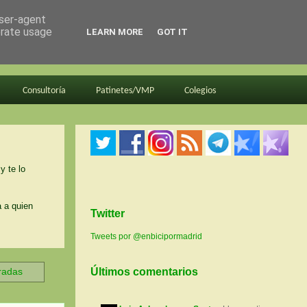
user-agent
erate usage
LEARN MORE
GOT IT
Consultoría
Patinetes/VMP
Colegios
y te lo
a a quien
Twitter
Tweets por @enbicipormadrid
tradas
Últimos comentarios