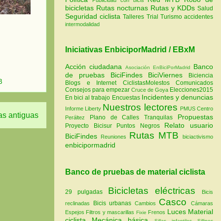
bicicletas
Rutas nocturnas
Rutas y KDDs
Salud
Seguridad ciclista
Talleres
Trial
Turismo
accidentes
intermodalidad
Iniciativas EnbiciporMadrid / EBxM
Acción ciudadana
Banco
Asociación EnBiciPorMadrid
de pruebas
BiciFindes
BiciViernes
Biciencia
B
Blogs e Internet
CiclistasMolestos
Comunicados
Consejos para empezar
Elecciones2015
Cruce de Goya
Incidentes y denuncias
En bici al trabajo
Encuestas
Nuestros lectores
Informe Liberty
PMUS Centro
as antiguas
Propuestas
Plano de Calles Tranquilas
Peráltez
Relato usuario
Proyecto Bicisur
Puntos Negros
Rutas MTB
BiciFindes
Reuniones
biciactivismo
enbicipormadrid
Banco de pruebas de material ciclista
Bicicletas eléctricas
29 pulgadas
Bicis
Casco
Bicis urbanas
reclinadas
Cambios
Cámaras
Luces
Material
Espejos
Filtros y mascarillas
Frenos
Fixie
ciclista
Mecánica básica
Sillas infantiles
Sillines