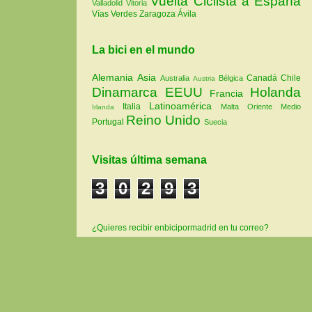
Vuelta Ciclista a España
Valladolid
Vitoria
Vías Verdes
Zaragoza
Ávila
La bici en el mundo
Alemania
Asia
Canadá
Chile
Australia
Bélgica
Austria
Dinamarca
EEUU
Holanda
Francia
Latinoamérica
Italia
Malta
Oriente Medio
Irlanda
Reino Unido
Portugal
Suecia
Visitas última semana
3
0
2
9
3
¿Quieres recibir enbicipormadrid en tu correo?