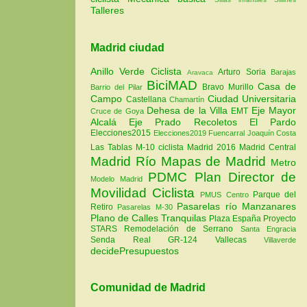
Talleres
Madrid ciudad
Anillo Verde Ciclista
Arturo Soria
Barajas
Aravaca
BiciMAD
Casa de
Bravo Murillo
Barrio del Pilar
Campo
Ciudad Universitaria
Castellana
Chamartín
Dehesa de la Villa
Eje Mayor
EMT
Cruce de Goya
Alcalá
Eje Prado Recoletos
El Pardo
Elecciones2015
Elecciones2019
Fuencarral
Joaquín Costa
Las Tablas
M-10 ciclista
Madrid 2016
Madrid Central
Madrid Río
Mapas de Madrid
Metro
PDMC Plan Director de
Modelo Madrid
Movilidad Ciclista
Parque del
PMUS Centro
Pasarelas río Manzanares
Retiro
Pasarelas M-30
Plano de Calles Tranquilas
Plaza España
Proyecto
STARS
Remodelación de Serrano
Santa Engracia
Senda Real GR-124
Vallecas
Villaverde
decidePresupuestos
Comunidad de Madrid