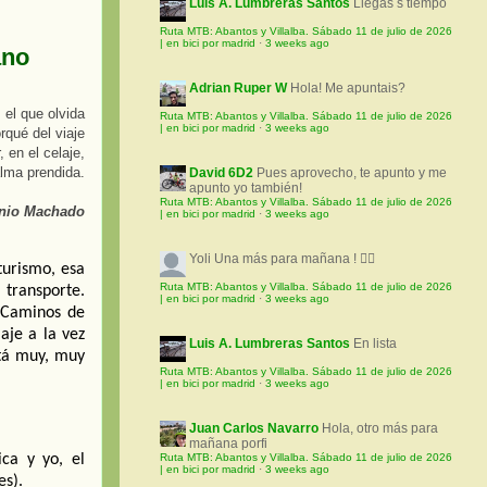
Luis A. Lumbreras Santos
Llegas s tiempo
Ruta MTB: Abantos y Villalba. Sábado 11 de julio de 2026
| en bici por madrid
·
3 weeks ago
ano
Adrian Ruper W
Hola! Me apuntais?
 el que olvida
Ruta MTB: Abantos y Villalba. Sábado 11 de julio de 2026
| en bici por madrid
·
3 weeks ago
orqué del viaje
r, en el celaje,
alma prendida.
David 6D2
Pues aprovecho, te apunto y me
apunto yo también!
Ruta MTB: Abantos y Villalba. Sábado 11 de julio de 2026
nio Machado
| en bici por madrid
·
3 weeks ago
Yoli
Una más para mañana ! 🚵‍♀️
turismo, esa
Ruta MTB: Abantos y Villalba. Sábado 11 de julio de 2026
transporte.
| en bici por madrid
·
3 weeks ago
 Caminos de
aje a la vez
Luis A. Lumbreras Santos
En lista
stá muy, muy
Ruta MTB: Abantos y Villalba. Sábado 11 de julio de 2026
| en bici por madrid
·
3 weeks ago
Juan Carlos Navarro
Hola, otro más para
mañana porfi
ca y yo, el
Ruta MTB: Abantos y Villalba. Sábado 11 de julio de 2026
| en bici por madrid
·
3 weeks ago
es).