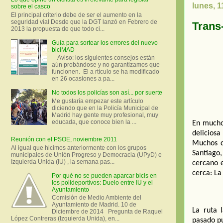
lunes, 1
sobre el casco
El principal criterio debe de ser el aumento en la
seguridad vial Desde que la DGT lanzó en Febrero de
Trans
2013 la propuesta de que todo ci...
Guía para sortear los errores del nuevo
biciMAD
Aviso: los siguientes consejos están
aún probándose y no garantizamos que
funcionen. El a rtículo se ha modificado
en 26 ocasiones a pa...
No todos los policías son así... por suerte
Me gustaría empezar este artículo
diciendo que en la Policía Municipal de
Madrid hay gente muy profesional, muy
educada, que conoce bien la ...
En mucho
delicios
Reunión con el PSOE, noviembre 2011
Muchos d
Al igual que hicimos anteriormente con los grupos
Santiago,
municipales de Unión Progreso y Democracia (UPyD) e
Izquierda Unida (IU) , la semana pas...
cercano 
cerca: La
Por qué no se pueden aparcar bicis en
los polideportivos: Duelo entre IU y el
Ayuntamiento
Comisión de Medio Ambiente del
Ayuntamiento de Madrid. 10 de
La ruta 
Diciembre de 2014 Pregunta de Raquel
López Contreras (Izquierda Unida), en...
pasado pu