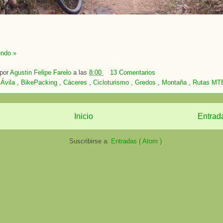
endo »
 por
Agustin Felipe Farelo
a las
8:00
13 Comentarios
:
Ávila
,
BikePacking
,
Cáceres
,
Cicloturismo
,
Gredos
,
Montaña
,
Rutas MT
Inicio
Entrad
Suscribirse a:
Entradas ( Atom )