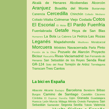
Alcalá de Henares
Alcobendas
Alcorcón
Aranjuez
Boadilla del Monte
Bustarviejo
Cercedilla
Canencia
Chinchón
Collado Mediano
Cotos
Colmenar Viejo
Coslada
Collado Villalba
El Escorial
El Pardo
Fuenfría
El Molar
Getafe
Fuenlabrada
Hoya de San Blas
La Bola
Las Rozas
La Pedriza
La Cabrera
Humanes
Leganés
Majadahonda
Moralzarzal
Miraflores
Morcuera
Navacerrada
Pinto
Móstoles
Parla
Pozuelo de Alarcón
Proyecto
Pontón de la Oliva
Bicisur
Rivas-Vaciamadrid
San Fernando de
Rascafría
Senda Real
San Sebastián de los Reyes
Henares
GR-124
Torrejón de Ardoz
Soto del Real
Torrelaguna
Tres Cantos
Transcam
La bici en España
Barcelona
Bilbao
Albacete
Alicante
Benidorm
Badajoz
Camino de Santiago
Burgos
Castellón
Cáceres
Granada
Córdoba
Gijón
Guadalajara
El Espinar
Gandía
San
Huesca
León
Murcia
Málaga
Mérida
Oviedo
Pamplona
Sebastián
Segovia
Sevilla
Valencia
Santander
Toledo