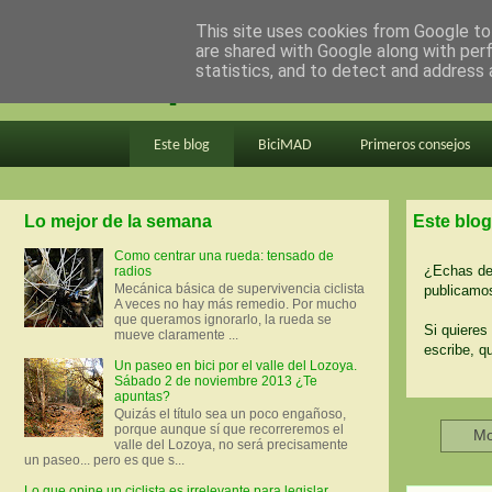
This site uses cookies from Google to 
are shared with Google along with per
en bici por madrid
statistics, and to detect and address 
Este blog
BiciMAD
Primeros consejos
Lo mejor de la semana
Este blog
Como centrar una rueda: tensado de
¿Echas de 
radios
Mecánica básica de supervivencia ciclista
publicamos
A veces no hay más remedio. Por mucho
que queramos ignorarlo, la rueda se
Si quieres 
mueve claramente ...
escribe, q
Un paseo en bici por el valle del Lozoya.
Sábado 2 de noviembre 2013 ¿Te
apuntas?
Quizás el título sea un poco engañoso,
porque aunque sí que recorreremos el
Mo
valle del Lozoya, no será precisamente
un paseo... pero es que s...
Lo que opine un ciclista es irrelevante para legislar