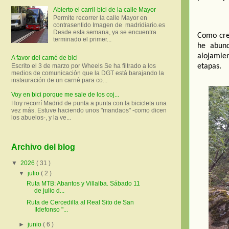
Abierto el carril-bici de la calle Mayor
Permite recorrer la calle Mayor en
contrasentido Imagen de madridiario.es
Desde esta semana, ya se encuentra
Como creo
terminado el primer...
he abund
alojamien
A favor del carné de bici
etapas.
Escrito el 3 de marzo por Wheels Se ha filtrado a los
medios de comunicación que la DGT está barajando la
instauración de un carné para co...
Voy en bici porque me sale de los coj...
Hoy recorrí Madrid de punta a punta con la bicicleta una
vez más. Estuve haciendo unos "mandaos" -como dicen
los abuelos-, y la ve...
Archivo del blog
▼
2026
( 31 )
▼
julio
( 2 )
Ruta MTB: Abantos y Villalba. Sábado 11
de julio d...
Ruta de Cercedilla al Real Sito de San
Ildefonso "...
►
junio
( 6 )