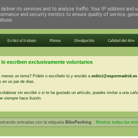
deliver its services and to analyze traffic. Your IP address and 
formance and security metrics to ensure quality of service, gen
abuse.
En bici al trabajo
Planos
Divulgación
Calidad del Aire
 lo escriben exclusivamente voluntarios
menos un tema? Pídelo o escríbelo tú y enviálo a
enbici@espormadrid.es
 en un par de días.
colaborar sin escribir o si te ha gustado un artículo, puedes invitar a una cañ
ue siempre hace ilusión.
strando entradas con la etiqueta
BikePacking
.
Mostrar todas las en