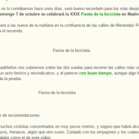
os lo contábamos hace unos días, será bueno recordarlo para los más despi
mingo 7 de octubre se celebrará la XXIX
Fiesta de la bicicleta
en Madri
será a las nueve de la mañana en la confluencia de las calles de Menéndez Pe
 el recorrido:
adrileños nos subiremos sobre las dos ruedas para recorrer las calles más cé
un acto festivo y reivindicativo, y al parecer
con buen tiempo
, aunque algo f
da la prueba.
ar de recomendaciones.
uchos ciclistas concentrados en muy pocos metros, y seguro que habrá alc
zos, frenazos, algún que otro susto. Cuidado con los empujones y los coda
abéis como el de este video: