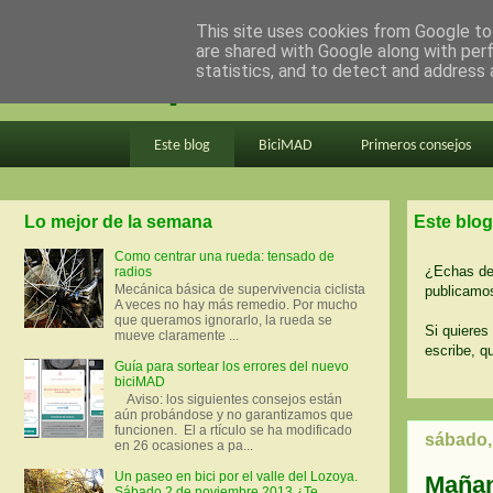
This site uses cookies from Google to 
are shared with Google along with per
en bici por madrid
statistics, and to detect and address 
Este blog
BiciMAD
Primeros consejos
Lo mejor de la semana
Este blog
Como centrar una rueda: tensado de
¿Echas de 
radios
Mecánica básica de supervivencia ciclista
publicamos
A veces no hay más remedio. Por mucho
que queramos ignorarlo, la rueda se
Si quieres 
mueve claramente ...
escribe, q
Guía para sortear los errores del nuevo
biciMAD
Aviso: los siguientes consejos están
aún probándose y no garantizamos que
funcionen. El a rtículo se ha modificado
sábado,
en 26 ocasiones a pa...
Un paseo en bici por el valle del Lozoya.
Mañan
Sábado 2 de noviembre 2013 ¿Te