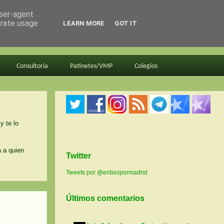
user-agent
erate usage
LEARN MORE
GOT IT
Consultoría
Patinetes/VMP
Colegios
y te lo
a a quien
Twitter
Tweets por @enbicipormadrid
Últimos comentarios