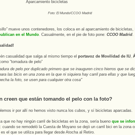
Foto: El Mundo/CCOO Madrid
illo”
mueve unos contenedores, los coloca en al aparcamiento de bicicletas,
publican en el Mundo
. Casualmente, en el pie de foto pone:
CCOO Madrid
.
ualidad!
én casualidad que salga al mismo tiempo el
portavoz de Movilidad de IU
,
Á
o como “tomadura de pelo”
adura de pelo por duplicado primero que se inauguren cinco hierros que se di
ara las bicis en una zona en la que ni siquiera hay carril para ellas y que lue
echa la foto, se usen para cualquier otra cosa"
n creen que están tomando el pelo con la foto?
lemos ir por allí no hemos visto nunca los cubos, y sí bicicletas aparcadas.
a que no hay ningún carril de bicicletas en la zona, sería bueno
que se info
: cuando se remodeló la Cuesta de Moyano se dejó un carril bici en la zona o
es el que se utiliza para llegar desde Atocha al Retiro.