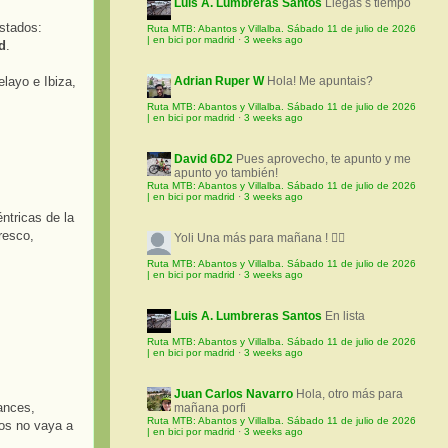
Luis A. Lumbreras Santos
Llegas s tiempo
stados:
Ruta MTB: Abantos y Villalba. Sábado 11 de julio de 2026
| en bici por madrid
·
3 weeks ago
d
.
layo e Ibiza,
Adrian Ruper W
Hola! Me apuntais?
Ruta MTB: Abantos y Villalba. Sábado 11 de julio de 2026
| en bici por madrid
·
3 weeks ago
David 6D2
Pues aprovecho, te apunto y me
apunto yo también!
Ruta MTB: Abantos y Villalba. Sábado 11 de julio de 2026
| en bici por madrid
·
3 weeks ago
ntricas de la
resco,
Yoli
Una más para mañana ! 🚵‍♀️
Ruta MTB: Abantos y Villalba. Sábado 11 de julio de 2026
| en bici por madrid
·
3 weeks ago
Luis A. Lumbreras Santos
En lista
Ruta MTB: Abantos y Villalba. Sábado 11 de julio de 2026
| en bici por madrid
·
3 weeks ago
Juan Carlos Navarro
Hola, otro más para
ances,
mañana porfi
Ruta MTB: Abantos y Villalba. Sábado 11 de julio de 2026
zos no vaya a
| en bici por madrid
·
3 weeks ago