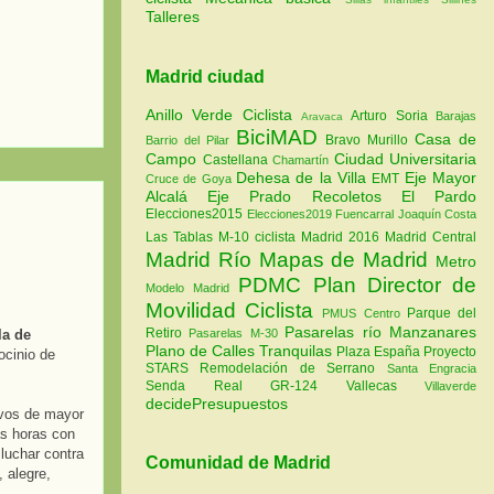
Talleres
Madrid ciudad
Anillo Verde Ciclista
Arturo Soria
Barajas
Aravaca
BiciMAD
Casa de
Bravo Murillo
Barrio del Pilar
Campo
Ciudad Universitaria
Castellana
Chamartín
Dehesa de la Villa
Eje Mayor
EMT
Cruce de Goya
Alcalá
Eje Prado Recoletos
El Pardo
Elecciones2015
Elecciones2019
Fuencarral
Joaquín Costa
Las Tablas
M-10 ciclista
Madrid 2016
Madrid Central
Madrid Río
Mapas de Madrid
Metro
PDMC Plan Director de
Modelo Madrid
Movilidad Ciclista
Parque del
PMUS Centro
Pasarelas río Manzanares
Retiro
Pasarelas M-30
la de
Plano de Calles Tranquilas
Plaza España
Proyecto
ocinio de
STARS
Remodelación de Serrano
Santa Engracia
Senda Real GR-124
Vallecas
Villaverde
decidePresupuestos
ivos de mayor
as horas con
 luchar contra
Comunidad de Madrid
 alegre,