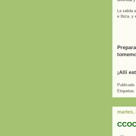
La salida 
e Ibiza, y 
Prepara
tomemos
¡Allí e
Publicado
Etiquetas
martes,
CCOO,