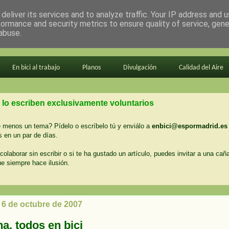
deliver its services and to analyze traffic. Your IP address and 
formance and security metrics to ensure quality of service, gen
abuse.
En bici al trabajo
Planos
Divulgación
Calidad del Aire
 lo escriben exclusivamente voluntarios
menos un tema? Pídelo o escríbelo tú y enviálo a
enbici@espormadrid.es
 en un par de días.
colaborar sin escribir o si te ha gustado un artículo, puedes invitar a una cañ
ue siempre hace ilusión.
 6 de octubre de 2007
a, todos en bici