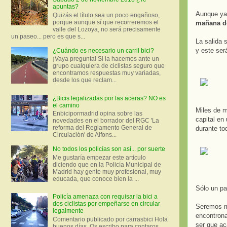
apuntas?
Aunque ya 
Quizás el título sea un poco engañoso,
porque aunque sí que recorreremos el
mañana do
valle del Lozoya, no será precisamente
un paseo... pero es que s...
La salida 
y este será
¿Cuándo es necesario un carril bici?
¡Vaya pregunta! Si la hacemos ante un
grupo cualquiera de ciclistas seguro que
encontramos respuestas muy variadas,
desde los que reclam...
¿Bicis legalizadas por las aceras? NO es
el camino
Miles de m
Enbicipormadrid opina sobre las
capital en 
novedades en el borrador del RGC 'La
reforma del Reglamento General de
durante to
Circulación' de Alfons...
No todos los policías son así... por suerte
Me gustaría empezar este artículo
diciendo que en la Policía Municipal de
Madrid hay gente muy profesional, muy
educada, que conoce bien la ...
Sólo un p
Policía amenaza con requisar la bici a
dos ciclistas por empeñarse en circular
Seremos m
legalmente
encontrona
Comentario publicado por carrasbici Hola
ser que ac
buenos días. Os escribo para contaros