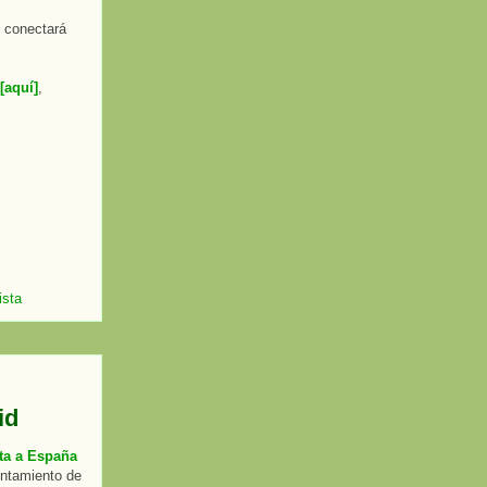
, conectará
[aquí]
,
ista
id
sta a España
yuntamiento de