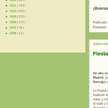
►
2012
( 625 )
►
2011
( 763 )
¡Buenas
►
2010
( 822 )
►
2009
( 273 )
Publicado
►
2008
( 171 )
Etiquetas
►
2007
( 78 )
►
2006
( 12 )
miércol
Fiesta
Un año más
Madrid
, q
Ibercaja
co
La Fiesta 
tradición 
miles y mil
el ruido y
divertida y