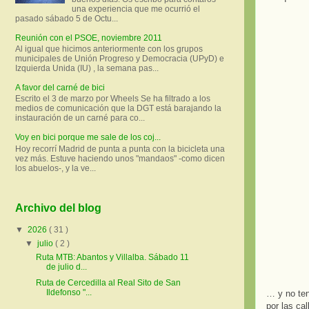
una experiencia que me ocurrió el
pasado sábado 5 de Octu...
Reunión con el PSOE, noviembre 2011
Al igual que hicimos anteriormente con los grupos
municipales de Unión Progreso y Democracia (UPyD) e
Izquierda Unida (IU) , la semana pas...
A favor del carné de bici
Escrito el 3 de marzo por Wheels Se ha filtrado a los
medios de comunicación que la DGT está barajando la
instauración de un carné para co...
Voy en bici porque me sale de los coj...
Hoy recorrí Madrid de punta a punta con la bicicleta una
vez más. Estuve haciendo unos "mandaos" -como dicen
los abuelos-, y la ve...
Archivo del blog
▼
2026
( 31 )
▼
julio
( 2 )
Ruta MTB: Abantos y Villalba. Sábado 11
de julio d...
Ruta de Cercedilla al Real Sito de San
Ildefonso "...
… y no ten
por las ca