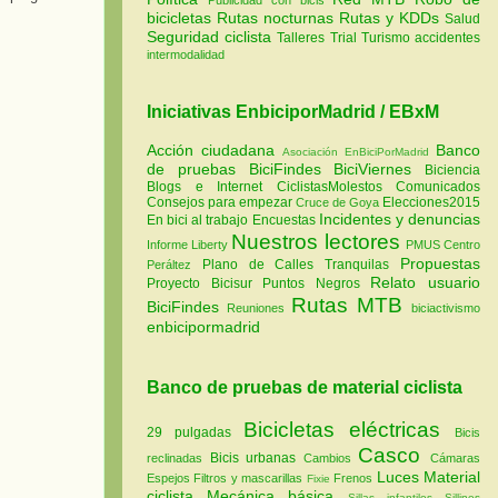
bicicletas
Rutas nocturnas
Rutas y KDDs
Salud
Seguridad ciclista
Talleres
Trial
Turismo
accidentes
intermodalidad
Iniciativas EnbiciporMadrid / EBxM
Acción ciudadana
Banco
Asociación EnBiciPorMadrid
de pruebas
BiciFindes
BiciViernes
Biciencia
Blogs e Internet
CiclistasMolestos
Comunicados
Consejos para empezar
Elecciones2015
Cruce de Goya
Incidentes y denuncias
En bici al trabajo
Encuestas
Nuestros lectores
Informe Liberty
PMUS Centro
Propuestas
Plano de Calles Tranquilas
Peráltez
Relato usuario
Proyecto Bicisur
Puntos Negros
Rutas MTB
BiciFindes
Reuniones
biciactivismo
enbicipormadrid
Banco de pruebas de material ciclista
Bicicletas eléctricas
29 pulgadas
Bicis
Casco
Bicis urbanas
reclinadas
Cambios
Cámaras
Luces
Material
Espejos
Filtros y mascarillas
Frenos
Fixie
ciclista
Mecánica básica
Sillas infantiles
Sillines