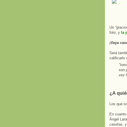
Un
“gracios
foto, y
la 
¡Vaya cas
Será tambi
calificarl
"tom
son p
vez h
¿A quié
Los que so
En cuanto 
Ángel Lara
casetas, y 