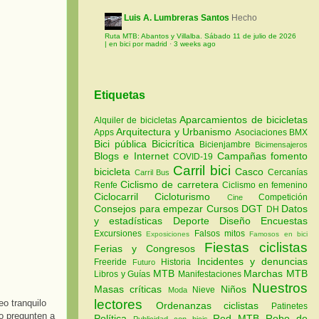
Luis A. Lumbreras Santos
Hecho
Ruta MTB: Abantos y Villalba. Sábado 11 de julio de 2026
| en bici por madrid
·
3 weeks ago
Etiquetas
Aparcamientos de bicicletas
Alquiler de bicicletas
Arquitectura y Urbanismo
Apps
Asociaciones
BMX
Bici pública
Bicicrítica
Bicienjambre
Bicimensajeros
Blogs e Internet
Campañas fomento
COVID-19
Carril bici
bicicleta
Casco
Cercanías
Carril Bus
Ciclismo de carretera
Renfe
Ciclismo en femenino
Ciclocarril
Cicloturismo
Competición
Cine
Consejos para empezar
Cursos
DGT
Datos
DH
y estadísticas
Deporte
Diseño
Encuestas
Excursiones
Falsos mitos
Exposiciones
Famosos en bici
Fiestas ciclistas
Ferias y Congresos
Incidentes y denuncias
Freeride
Historia
Futuro
MTB
Marchas MTB
Libros y Guías
Manifestaciones
Nuestros
Masas críticas
Niños
Nieve
Moda
lectores
eo tranquilo
Ordenanzas ciclistas
Patinetes
lo pregunten a
Política
Red MTB
Robo de
Publicidad con bicis