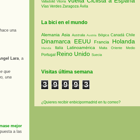
Vuelta Ciclista a España
Valladolid
Vitoria
Vías Verdes
Zaragoza
Ávila
La bici en el mundo
 hace una
Alemania
Asia
Canadá
Chile
Australia
Bélgica
Austria
Dinamarca
EEUU
Holanda
Francia
Latinoamérica
Italia
Malta
Oriente Medio
Irlanda
Reino Unido
Portugal
Suecia
ngel Lara
, a
Visitas última semana
ce que
go, una
3
9
9
9
3
¿Quieres recibir enbicipormadrid en tu correo?
rmase mejor
puesta a las