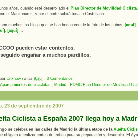
unos años, cuando esté desarrollado el
Plan Director de Movilidad Ciclista
 con el Manzanares, y por el norte subirá toda la Castellana.
, son muchos los blogs que se han hecho eco de la foto de los cubos:
[aquí]
,
uí]
,
[aquí]
...
CCOO pueden estar contentos,
seguido engañar a muchos pardillos.
 por
Unknown
a las
9:26
0 Comentarios
Aparcamientos de bicicletas
,
Madrid
,
PDMC Plan Director de Movilidad Cicl
, 23 de septiembre de 2007
lta Ciclista a España 2007 llega hoy a Madr
go se celebra en las calles de Madrid la última etapa de la
Vuelta Cicli
ue obligara a realizar cortes de tráfico para su preparación y desarrollo. El A