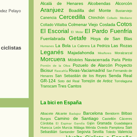
Alcalá de Henares
Alcobendas
Alcorcón
Aranjuez
Boadilla del Monte
éndez Pelayo
Bustarviejo
Cercedilla
Canencia
Chinchón
Collado Mediano
Cotos
Colmenar Viejo
Coslada
Collado Villalba
El Escorial
El Pardo
Fuenfría
El Molar
Getafe
Fuenlabrada
Hoya de San Blas
La Bola
Las Rozas
La Pedriza
La Cabrera
Humanes
ciclistas
Leganés
Majadahonda
Moralzarzal
Miraflores
Morcuera
Navacerrada
Pinto
Móstoles
Parla
Pozuelo de Alarcón
Proyecto
Pontón de la Oliva
Bicisur
Rivas-Vaciamadrid
San Fernando de
Rascafría
Senda Real
San Sebastián de los Reyes
Henares
GR-124
Torrejón de Ardoz
Soto del Real
Torrelaguna
Tres Cantos
Transcam
La bici en España
Barcelona
Bilbao
Albacete
Alicante
Benidorm
Badajoz
Camino de Santiago
Burgos
Castellón
Cáceres
Granada
Córdoba
Gijón
Guadalajara
El Espinar
Gandía
San
Huesca
León
Murcia
Málaga
Mérida
Oviedo
Pamplona
Sebastián
Segovia
Sevilla
Valencia
Santander
Toledo