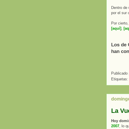
Dentro de 
por el sur
Por cierto
[aquí]
,
[aq
Los de 
han con
Publicado
Etiquetas:
domingo
La Vue
Hoy domin
2007
, lo q