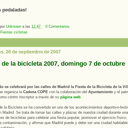
 pedaladas!
 por
Unknown
a las
12:47
0 Comentarios
:
Fiestas ciclistas
es, 26 de septiembre de 2007
 de la bicicleta 2007, domingo 7 de octubre
 se celebrará por las calles de Madrid la Fiesta de la Bicicleta de la Vil
ue organiza la
Cadena COPE
con la colaboración del
Ayuntamiento
y el patr
mo centro inscriptor a través de su
página web
.
de la Bicicleta se ha convertido en uno de los acontecimientos deportivo-fest
en Madrid. Se trata de tomar las calles y plazas de nuestra ciudad durante un
es de bicicletas para celebrar una fiesta popular, promover el ejercicio físico,
 la contaminación, y afirmar que Madrid puede y debe ser una ciudad habitable,
 solidaria.