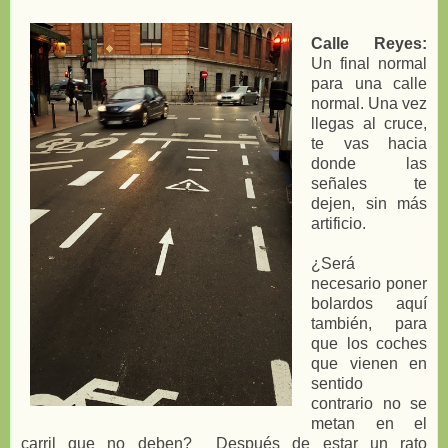
Calle Reyes:
Un final normal
para una calle
normal. Una vez
llegas al cruce,
te vas hacia
donde las
señales te
dejen, sin más
artificio.
¿Será
necesario poner
bolardos aquí
también, para
que los coches
que vienen en
sentido
contrario no se
metan en el
carril que no deben? Después de estar un rato