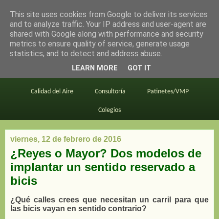
This site uses cookies from Google to deliver its services
en bici por madrid
and to analyze traffic. Your IP address and user-agent are
shared with Google along with performance and security
metrics to ensure quality of service, generate usage
statistics, and to detect and address abuse.
Este blog
BiciMAD
Primeros consejos
LEARN MORE
GOT IT
En bici al trabajo
Planos
Divulgación
Calidad del Aire
Consultoría
Patinetes/VMP
Colegios
viernes, 12 de febrero de 2016
¿Reyes o Mayor? Dos modelos de
implantar un sentido reservado a
bicis
¿Qué calles crees que necesitan un carril para que
las bicis vayan en sentido contrario?