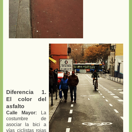
Diferencia 1.
El color del
asfalto
Calle Mayor:
La
costumbre de
asociar la bici a
vías ciclistas rojas