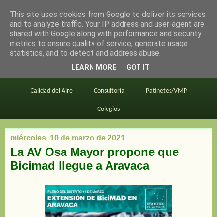
This site uses cookies from Google to deliver its services
en bici por madrid
and to analyze traffic. Your IP address and user-agent are
shared with Google along with performance and security
metrics to ensure quality of service, generate usage
statistics, and to detect and address abuse.
Este blog
BiciMAD
Primeros consejos
LEARN MORE
GOT IT
En bici al trabajo
Planos
Divulgación
Calidad del Aire
Consultoría
Patinetes/VMP
Colegios
miércoles, 10 de marzo de 2021
La AV Osa Mayor propone que
Bicimad llegue a Aravaca