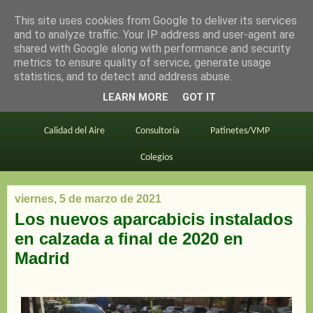
This site uses cookies from Google to deliver its services
en bici por madrid
and to analyze traffic. Your IP address and user-agent are
shared with Google along with performance and security
metrics to ensure quality of service, generate usage
statistics, and to detect and address abuse.
Este blog
BiciMAD
Primeros consejos
LEARN MORE
GOT IT
En bici al trabajo
Planos
Divulgación
Calidad del Aire
Consultoría
Patinetes/VMP
Colegios
viernes, 5 de marzo de 2021
Los nuevos aparcabicis instalados
en calzada a final de 2020 en
Madrid