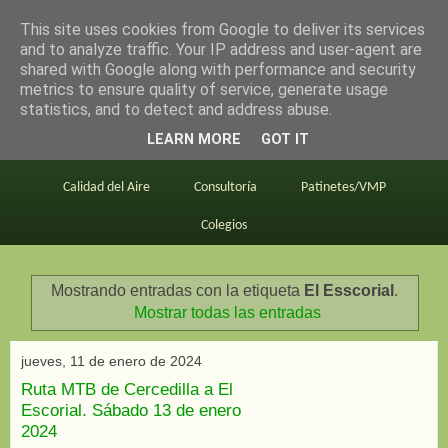
This site uses cookies from Google to deliver its services
en bici por madrid
and to analyze traffic. Your IP address and user-agent are
shared with Google along with performance and security
metrics to ensure quality of service, generate usage
statistics, and to detect and address abuse.
Este blog
BiciMAD
Primeros consejos
LEARN MORE
GOT IT
En bici al trabajo
Planos
Divulgación
Calidad del Aire
Consultoría
Patinetes/VMP
Colegios
Mostrando entradas con la etiqueta
El Esscorial
.
Mostrar todas las entradas
jueves, 11 de enero de 2024
Ruta MTB de Cercedilla a El
Escorial. Sábado 13 de enero
2024