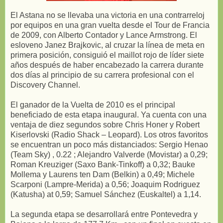
El Astana no se llevaba una victoria en una contrarreloj
por equipos en una gran vuelta desde el Tour de Francia
de 2009, con Alberto Contador y Lance Armstrong. El
esloveno Janez Brajkovic, al cruzar la línea de meta en
primera posición, consiguió el maillot rojo de líder siete
años después de haber encabezado la carrera durante
dos días al principio de su carrera profesional con el
Discovery Channel.
El ganador de la Vuelta de 2010 es el principal
beneficiado de esta etapa inaugural. Ya cuenta con una
ventaja de diez segundos sobre Chris Honer y Robert
Kiserlovski (Radio Shack – Leopard). Los otros favoritos
se encuentran un poco más distanciados: Sergio Henao
(Team Sky) , 0.22 ; Alejandro Valverde (Movistar) a 0,29;
Roman Kreuziger (Saxo Bank-Tinkoff) a 0,32; Bauke
Mollema y Laurens ten Dam (Belkin) a 0,49; Michele
Scarponi (Lampre-Merida) a 0,56; Joaquim Rodriguez
(Katusha) at 0,59; Samuel Sánchez (Euskaltel) a 1,14.
La segunda etapa se desarrollará entre Pontevedra y