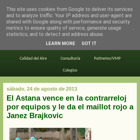
This site uses cookies from Google to deliver its services
en bici por madrid
and to analyze traffic. Your IP address and user-agent are
shared with Google along with performance and security
metrics to ensure quality of service, generate usage
statistics, and to detect and address abuse.
Este blog
BiciMAD
Primeros consejos
LEARN MORE
GOT IT
En bici al trabajo
Planos
Divulgación
Calidad del Aire
Consultoría
Patinetes/VMP
Colegios
sábado, 24 de agosto de 2013
El Astana vence en la contrarreloj
por equipos y le da el maillot rojo a
Janez Brajkovic