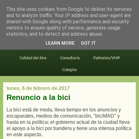
This site uses cookies from Google to deliver its services
en bici por madrid
and to analyze traffic. Your IP address and user-agent are
shared with Google along with performance and security
metrics to ensure quality of service, generate usage
statistics, and to detect and address abuse.
Este blog
BiciMAD
Primeros consejos
LEARN MORE
GOT IT
En bici al trabajo
Planos
Divulgación
Calidad del Aire
Consultoría
Patinetes/VMP
Colegios
lunes, 6 de febrero de 2017
Renuncio a la bici
La bici está de moda, lleva tiempo en los anuncios y
escaparates, medios de comunicación, "biciMAD" y
hasta en la política; el gobierno actual de la ciudad lleva
el apoyo a la bici por bandera y tiene una intensa política
en este aspecto.