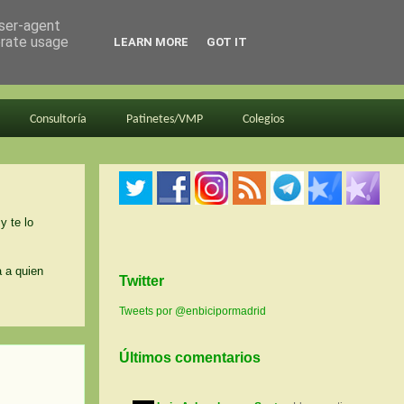
user-agent
erate usage
LEARN MORE
GOT IT
Consultoría
Patinetes/VMP
Colegios
y te lo
a a quien
Twitter
Tweets por @enbicipormadrid
Últimos comentarios