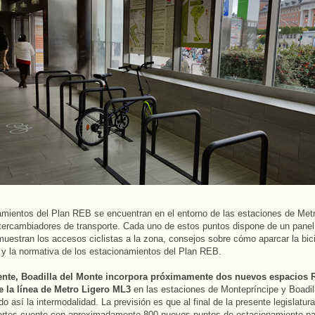
mientos del Plan REB se encuentran en el entorno de las estaciones de Metr
tercambiadores de transporte. Cada uno de estos puntos dispone de un panel
uestran los accesos ciclistas a la zona, consejos sobre cómo aparcar la bic
 y la normativa de los estacionamientos del Plan REB.
nte, Boadilla del Monte incorpora próximamente dos nuevos espacios 
e la línea de Metro Ligero ML3
en las estaciones de Montepríncipe y Boadil
o así la intermodalidad. La previsión es que al final de la presente legislatur
rtes cuente con aproximadamente 800 nuevos puntos de estacionamiento par