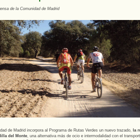
rensa de la Comunidad de Madrid
dad de Madrid incorpora al Programa de Rutas Verdes un nuevo trazado,
la 
dilla del Monte
, una alternativa más de ocio e intermodalidad con el transport