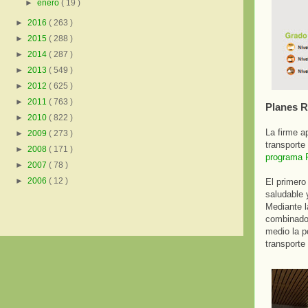
►
enero
( 19 )
►
2016
( 263 )
►
2015
( 288 )
►
2014
( 287 )
►
2013
( 549 )
►
2012
( 625 )
►
2011
( 763 )
Planes 
►
2010
( 822 )
La firme a
►
2009
( 273 )
transporte
►
2008
( 171 )
programa R
►
2007
( 78 )
►
2006
( 12 )
El primero
saludable y
Mediante l
combinado 
medio la p
transporte