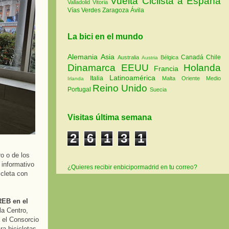
Vuelta Ciclista a España
Valladolid
Vitoria
Vías Verdes
Zaragoza
Ávila
La bici en el mundo
Alemania
Asia
Canadá
Chile
Australia
Bélgica
Austria
Dinamarca
EEUU
Holanda
Francia
Latinoamérica
Italia
Malta
Oriente Medio
Irlanda
Reino Unido
Portugal
Suecia
Visitas última semana
2
6
1
3
1
o o de los
 informativo
¿Quieres recibir enbicipormadrid en tu correo?
icleta con
REB en el
la Centro,
a el Consorcio
a bicicletas