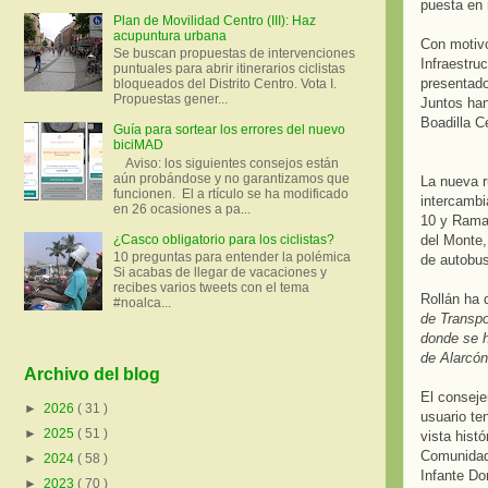
puesta en 
Plan de Movilidad Centro (III): Haz
acupuntura urbana
Con motivo
Se buscan propuestas de intervenciones
Infraestru
puntuales para abrir itinerarios ciclistas
presentado
bloqueados del Distrito Centro. Vota I.
Propuestas gener...
Juntos han
Boadilla C
Guía para sortear los errores del nuevo
biciMAD
Aviso: los siguientes consejos están
aún probándose y no garantizamos que
La nueva r
funcionen. El a rtículo se ha modificado
intercambi
en 26 ocasiones a pa...
10 y Ramal
del Monte,
¿Casco obligatorio para los ciclistas?
10 preguntas para entender la polémica
de autobus
Si acabas de llegar de vacaciones y
recibes varios tweets con el tema
Rollán ha
#noalca...
de Transpo
donde se h
de Alarcón
Archivo del blog
El conseje
►
2026
( 31 )
usuario te
►
2025
( 51 )
vista hist
Comunidad,
►
2024
( 58 )
Infante Do
►
2023
( 70 )