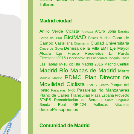
Talleres
Madrid ciudad
Anillo Verde Ciclista
Arturo Soria
Barajas
Aravaca
BiciMAD
Casa de
Bravo Murillo
Barrio del Pilar
Campo
Ciudad Universitaria
Castellana
Chamartín
Dehesa de la Villa
Eje Mayor
EMT
Cruce de Goya
Alcalá
Eje Prado Recoletos
El Pardo
Elecciones2015
Elecciones2019
Fuencarral
Joaquín Costa
Las Tablas
M-10 ciclista
Madrid 2016
Madrid Central
Madrid Río
Mapas de Madrid
Metro
PDMC Plan Director de
Modelo Madrid
Movilidad Ciclista
Parque del
PMUS Centro
Pasarelas río Manzanares
Retiro
Pasarelas M-30
Plano de Calles Tranquilas
Plaza España
Proyecto
STARS
Remodelación de Serrano
Santa Engracia
Senda Real GR-124
Vallecas
Villaverde
decidePresupuestos
Comunidad de Madrid