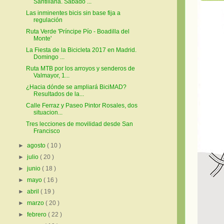
Santillana. Sábado ...
Las inminentes bicis sin base fija a
regulación
Ruta Verde 'Príncipe Pío - Boadilla del
Monte'
La Fiesta de la Bicicleta 2017 en Madrid.
Domingo ...
Ruta MTB por los arroyos y senderos de
Valmayor, 1...
¿Hacia dónde se ampliará BiciMAD?
Resultados de la...
Calle Ferraz y Paseo Pintor Rosales, dos
situacion...
Tres lecciones de movilidad desde San
Francisco
►
agosto
( 10 )
►
julio
( 20 )
►
junio
( 18 )
►
mayo
( 16 )
►
abril
( 19 )
►
marzo
( 20 )
►
febrero
( 22 )