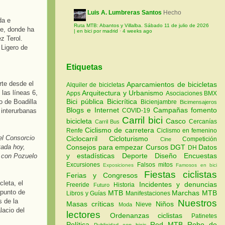
Luis A. Lumbreras Santos
Hecho
da e
Ruta MTB: Abantos y Villalba. Sábado 11 de julio de 2026
te, donde ha
| en bici por madrid
·
4 weeks ago
z Terol.
 Ligero de
Etiquetas
rte desde el
Aparcamientos de bicicletas
Alquiler de bicicletas
las líneas 6,
Arquitectura y Urbanismo
Apps
Asociaciones
BMX
Bici pública
Bicicrítica
o de Boadilla
Bicienjambre
Bicimensajeros
Blogs e Internet
Campañas fomento
 interurbanas
COVID-19
Carril bici
bicicleta
Casco
Cercanías
Carril Bus
Ciclismo de carretera
Renfe
Ciclismo en femenino
el Consorcio
Ciclocarril
Cicloturismo
Competición
Cine
tada hoy,
Consejos para empezar
Cursos
DGT
Datos
DH
y estadísticas
Deporte
Diseño
Encuestas
d con Pozuelo
Excursiones
Falsos mitos
Exposiciones
Famosos en bici
Fiestas ciclistas
Ferias y Congresos
cleta, el
Incidentes y denuncias
Freeride
Historia
Futuro
 punto de
MTB
Marchas MTB
Libros y Guías
Manifestaciones
s de la
Nuestros
Masas críticas
Niños
Nieve
Moda
lacio del
lectores
Ordenanzas ciclistas
Patinetes
Política
Red MTB
Robo de
Publicidad con bicis