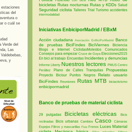
bicicletas
Rutas nocturnas
Rutas y KDDs
Salud
s estaciones
Seguridad ciclista
Talleres
Trial
Turismo
accidentes
sticas del
intermodalidad
 aventura o
ar o cuál se
Iniciativas EnbiciporMadrid / EBxM
iudad
Acción ciudadana
Banco
Asociación EnBiciPorMadrid
a Verde del
de pruebas
BiciFindes
BiciViernes
Biciencia
onda, Las
Blogs e Internet
CiclistasMolestos
Comunicados
Consejos para empezar
Elecciones2015
Cruce de Goya
, Valdebebas,
Incidentes y denuncias
En bici al trabajo
Encuestas
ueva, y
Nuestros lectores
Informe Liberty
PMUS Centro
Propuestas
Plano de Calles Tranquilas
Peráltez
Relato usuario
Proyecto Bicisur
Puntos Negros
Rutas MTB
BiciFindes
Reuniones
biciactivismo
enbicipormadrid
Banco de pruebas de material ciclista
Bicicletas eléctricas
29 pulgadas
Bicis
Casco
Bicis urbanas
reclinadas
Cambios
Cámaras
Luces
Material
Espejos
Filtros y mascarillas
Frenos
Fixie
ciclista
Mecánica básica
Sillas infantiles
Sillines