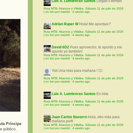
Luis A. Lumbreras Santos
Llegas s tiempo
Ruta MTB: Abantos y Villalba. Sábado 11 de julio de 2026
| en bici por madrid
·
4 weeks ago
Adrian Ruper W
Hola! Me apuntais?
Ruta MTB: Abantos y Villalba. Sábado 11 de julio de 2026
| en bici por madrid
·
4 weeks ago
David 6D2
Pues aprovecho, te apunto y me
apunto yo también!
Ruta MTB: Abantos y Villalba. Sábado 11 de julio de 2026
| en bici por madrid
·
4 weeks ago
Yoli
Una más para mañana ! 🚵‍♀️
Ruta MTB: Abantos y Villalba. Sábado 11 de julio de 2026
| en bici por madrid
·
4 weeks ago
Luis A. Lumbreras Santos
En lista
Ruta MTB: Abantos y Villalba. Sábado 11 de julio de 2026
| en bici por madrid
·
4 weeks ago
Juan Carlos Navarro
Hola, otro más para
mañana porfi
ruta Príncipe
Ruta MTB: Abantos y Villalba. Sábado 11 de julio de 2026
| en bici por madrid
·
4 weeks ago
e público,