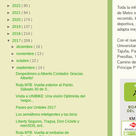
►
2022
( 85 )
Toda la in
de Metro o
►
2021
( 94 )
recorrido, 
►
2020
( 174 )
deportiva,
►
2019
( 137 )
adapta mej
►
2018
( 214 )
Con el nue
▼
2017
( 209 )
Universita
►
diciembre
( 16 )
Tajuña, Pa
►
noviembre
( 13 )
Presillas,
►
octubre
( 22 )
Camino de 
Príncipe P
▼
septiembre
( 14 )
Despedimos a Alberto Contador. Gracias
Alberto!
Ruta MTB. Vuelta exterior al Pardo.
Sábado 30 de S...
Visita a UNIBIKE: Una visión Optimista del
'negoc...
Paseo por Unibike 2017
Los semáforos inteligentes y las bicis
Liberty Seguros, Tragsa, Don Cicleto y
menSOS, ent...
Ruta MTB. Vuelta al embalse de