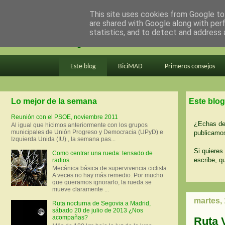
This site uses cookies from Google to 
are shared with Google along with per
en bici por madrid
statistics, and to detect and address 
Este blog
BiciMAD
Primeros consejos
Lo mejor de la semana
Este blog
Reunión con el PSOE, noviembre 2011
¿Echas de 
Al igual que hicimos anteriormente con los grupos
municipales de Unión Progreso y Democracia (UPyD) e
publicamos
Izquierda Unida (IU) , la semana pas...
Si quieres 
Como centrar una rueda: tensado de
escribe, q
radios
Mecánica básica de supervivencia ciclista
A veces no hay más remedio. Por mucho
que queramos ignorarlo, la rueda se
mueve claramente ...
martes,
Ruta nocturna de Segovia a Madrid,
sábado 20 de julio de 2013 ¿Nos
acompañas?
Ruta V