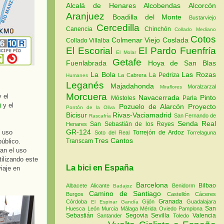
Alcalá de Henares
Alcobendas
Alcorcón
Aranjuez
Boadilla del Monte
Bustarviejo
Cercedilla
Canencia
Chinchón
Collado Mediano
Cotos
Colmenar Viejo
Coslada
Collado Villalba
El Escorial
El Pardo
Fuenfría
El Molar
Getafe
Fuenlabrada
Hoya de San Blas
La Bola
Las Rozas
La Pedriza
La Cabrera
Humanes
Leganés
Majadahonda
Moralzarzal
Miraflores
Morcuera
 el
Navacerrada
Pinto
Móstoles
Parla
)
y el
Pozuelo de Alarcón
Proyecto
Pontón de la Oliva
Bicisur
Rivas-Vaciamadrid
San Fernando de
Rascafría
Senda Real
San Sebastián de los Reyes
Henares
GR-124
l uso
Torrejón de Ardoz
Soto del Real
Torrelaguna
Tres Cantos
público.
Transcam
tan el uso
ilizando este
La bici en España
iaje en
Barcelona
Bilbao
Albacete
Alicante
Benidorm
Badajoz
Camino de Santiago
Burgos
Castellón
Cáceres
Granada
Córdoba
Gijón
Guadalajara
El Espinar
Gandía
San
Huesca
León
Murcia
Málaga
Mérida
Oviedo
Pamplona
Sebastián
Segovia
Sevilla
Valencia
Santander
Toledo