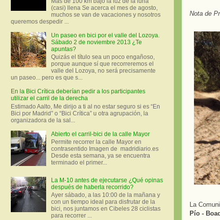
Más de 100 km bajo la luz de la luna
(casi) llena Se acerca el mes de agosto,
Nota de P
muchos se van de vacaciones y nosotros
queremos despedir ...
Un paseo en bici por el valle del Lozoya.
Sábado 2 de noviembre 2013 ¿Te
apuntas?
Quizás el título sea un poco engañoso,
porque aunque sí que recorreremos el
valle del Lozoya, no será precisamente
un paseo... pero es que s...
En la Bici Crítica deberían pedir a los participantes
utilizar el carril de la derecha
Estimado Aalto, Me dirijo a ti al no estar seguro si es “En
Bici por Madrid” o “Bici Crítica” u otra agrupación, la
organizadora de la sal...
Abierto el carril-bici de la calle Mayor
Permite recorrer la calle Mayor en
contrasentido Imagen de madridiario.es
Desde esta semana, ya se encuentra
terminado el primer...
La M-10 antes de ejecutarse ¿Qué opinas
después de haberla recorrido?
Ayer sábado, a las 10:00 de la mañana y
con un tiempo ideal para disfrutar de la
La Comuni
bici, nos juntamos en Cibeles 28 ciclistas
Pío - Boa
para recorrer ...