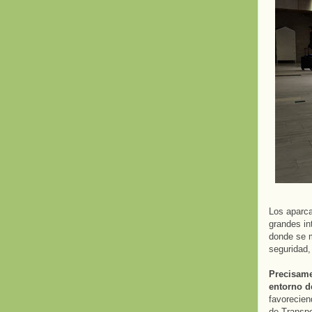
Los aparca
grandes in
donde se m
seguridad,
Precisame
entorno d
favoreciend
de Transpo