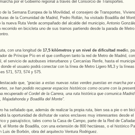
marcha por el Gobierno regional a través del Consorcio de Transportes.
 de la Semana Europea de la Movilidad, el consejero de Transportes, Vivien
cturas de la Comunidad de Madrid, Pedro Rollán, ha visitado Boadilla del Mon
 la nueva Ruta Verde acompañado del alcalde del municipio, Antonio Gonzále
 recorrido en bicicleta uno de sus tramos partiendo desde la parada de Metro
entro.
uta, con una longitud de
17,5 kilómetros y un nivel de dificultad medi
o, pa
ador de Príncipe Pío en el que confluyen tanto la red de Metro de Madrid, con 
, el servicio de autobuses interurbanos y Cercanías Renfe, hasta el municipi
 donde el usuario podrá conectar con la línea de Metro Ligero ML3 y la líneas
es 571, 573, 574 y 575.
 destacado que,
“gracias a estas nuevas rutas verdes puestas en marcha por 
rtes, se han podido recuperar espacios históricos como ocurre con la presen
a recuperado el Cordel de la Carrera, una ruta histórica que comunica Madri
, Majadahonda y Boadilla del Monte”.
ro ha señalado que, además de realizar la propia ruta, bien sea a pie o en bici
ndrá la oportunidad de disfrutar de varios enclaves muy interesantes desde el
órico y paisajístico, tales como la Casa de Campo, parte de la Red de Cañada
 el Monte de Boadilla, con una extensión de 800 hectáreas, o el histórico Pa
n Luis de Borbón, obra del arquitecto Ventura Rodriguez.