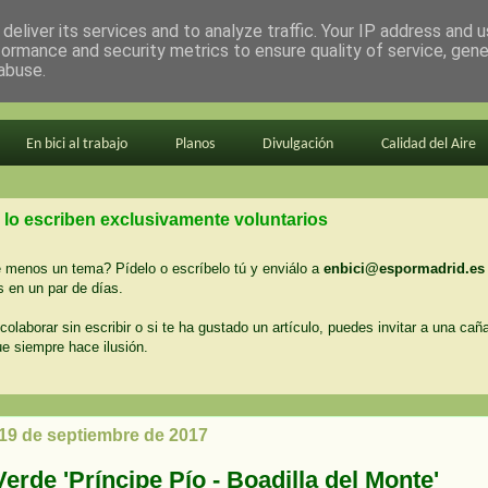
deliver its services and to analyze traffic. Your IP address and 
formance and security metrics to ensure quality of service, gen
abuse.
En bici al trabajo
Planos
Divulgación
Calidad del Aire
 lo escriben exclusivamente voluntarios
menos un tema? Pídelo o escríbelo tú y enviálo a
enbici@espormadrid.es
 en un par de días.
colaborar sin escribir o si te ha gustado un artículo, puedes invitar a una cañ
ue siempre hace ilusión.
 19 de septiembre de 2017
erde 'Príncipe Pío - Boadilla del Monte'