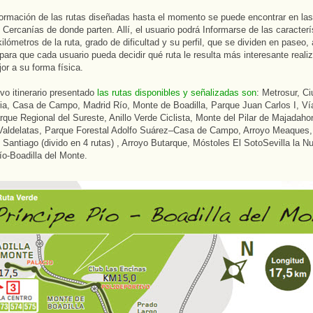
formación de las rutas diseñadas hasta el momento se puede encontrar en la
 Cercanías de donde parten. Allí, el usuario podrá Informarse de las caracterí
kilómetros de la ruta, grado de dificultad y su perfil, que se dividen en paseo,
 para que cada usuario pueda decidir qué ruta le resulta más interesante realiz
or a su forma física.
vo itinerario presentado
las rutas disponibles y señalizadas son
: Metrosur, C
ria, Casa de Campo, Madrid Río, Monte de Boadilla, Parque Juan Carlos I, Ví
rque Regional del Sureste, Anillo Verde Ciclista, Monte del Pilar de Majadah
 Valdelatas, Parque Forestal Adolfo Suárez–Casa de Campo, Arroyo Meaques
Santiago (divido en 4 rutas) , Arroyo Butarque, Móstoles El SotoSevilla la N
ío-Boadilla del Monte.